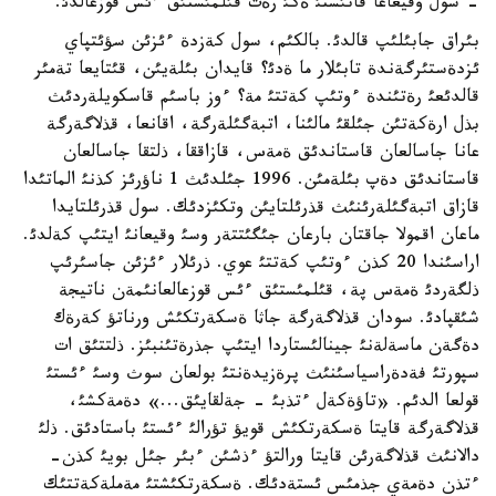
- سول وقيعاعا قاتئستئ ةكئ رةت قئلمئستئق ءئس قوزعالدئ.
بئراق جابئلئپ قالدئ. بالكئم، سول كةزدة ءئزئن سؤئتپاي
ئزدةستئرگةندة تابئلار ما ةدئ؟ قايدان بئلةيئن، قئتايعا تةمئر
قالدئعئ رةتئندة ءوتئپ كةتتئ مة؟ ءوز باسئم قاسكويلةردئث
بذل ارةكةتئن جئلقئ مالئنا، اتبةگئلةرگة، اقانعا، قذلاگةرگة
عانا جاسالعان قاستاندئق ةمةس، قازاققا، ذلتقا جاسالعان
قاستاندئق دةپ بئلةمئن. 1996 جئلدئث 1 ناؤرئز كذنئ الماتئدا
قازاق اتبةگئلةرئنئث قذرئلتايئن وتكئزدئك. سول قذرئلتايدا
ماعان اقمولا جاقتان بارعان جئگئتتةر وسئ وقيعانئ ايتئپ كةلدئ.
اراسئندا 20 كذن ءوتئپ كةتتئ عوي. ذرئلار ءئزئن جاسئرئپ
ذلگةردئ ةمةس پة، قئلمئستئق ءئس قوزعالعانئمةن ناتيجة
شئقپادئ. سودان قذلاگةرگة جاثا ةسكةرتكئش ورناتؤ كةرةك
دةگةن ماسةلةنئ جينالئستاردا ايتئپ جذرةتئنبئز. ذلتتئق ات
سپورتئ فةدةراسياسئنئث پرةزيدةنتئ بولعان سوث وسئ ءئستئ
قولعا الدئم. «تاؤةكةل ءتذبئ - جةلقايئق...» دةمةكشئ،
قذلاگةرگة قايتا ةسكةرتكئش قويؤ تؤرالئ ءئستئ باستادئق. ذلئ
دالانئث قذلاگةرئن قايتا ورالتؤ ءذشئن ءبئر جئل بويئ كذن-
ءتذن دةمةي جذمئس ئستةدئك. ةسكةرتكئشتئ مةملةكةتتئك