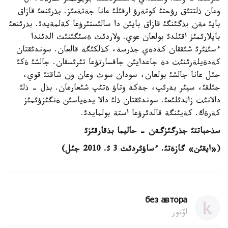
وعان ذلتتئق رؤحتئ كوتةرؤ ارقئلئ عانا جةتةمئز. بذرئنعئ قازاق
بايئ مةن بذگئنگئ قازاق بايئن دا سالئستئرؤعا كةلمةيدئ. بذرئنعئ
بايلارئمئز اقئلدئ بولعان عوي. ولاردئث ةسئگئنئث الدئندا
ءسئثئرئ شئققان كةدةي جذرسة، كذلكئگة قالعان. سوندئقتان
كةدةيلةرئنئث دة جاعدايئن جاقسارتؤعا تئرئسقان. جالشئ ةكئ
جئل عانا جالشئ بولعان، سودان سوث وعان ون شاقتئ قوي،
جئلقئ، سيئر بةرئپ، جةكة وتاؤ ةتئپ شئعارعان. بذل - ذلئ
دالانئث زاثدئلئعئ. سوندئقتان ذلئ دالا يدةياسئن ةنگئزؤئمئز
كةرةك. كةيئنگة قالدئرؤعا استة بولمايدئ.
سذحباتتئ جذرگئزگةن - حاليما بذقارقئزئ
(«ايقئن» گازةتئ. ءساؤئردئث 3 ئ. 2010 جئل)
без автора
اۆتور