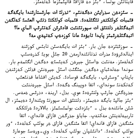
قايتاتئن بولسا، ءبئز دة قازاقئ قالپئمئزعا كةلةمئز.
- سئزدةن سذرايئن دةگةنئم، ءتذرلئ ات جارئستارئندا بايگةگة
قئمبات كولئكتةر تئگئلةدئ. قئمبات كولئكتئ ذتئپ العئسئ كةلگةن
اتبةگئلةر ذلتتئق ات سپورتئنئث قادئرئن كةتئرئپ الماي ما؟
اتبةگئلةرئمئز پايدا تابؤدئ عانا كوزدةپ كةتپةي مة؟
- سوزئثئزدة جان بار. ءبئز ات بايگةسئن تابئس كوزئنة
اينالدئرؤدئ مذرات تذتاتئندارمةن 20 جئل بويئ كذرةسئپ
كةلةمئز. مةنئث «اسئل جيرةن كةيئسئ» دةگةن اثگئمةم بار.
سوندا جةلدئباي دةگةن جئگئت اسئل جيرةنئن قذلئن كةزئنةن
باپتاپ ءوسئرئپ، بايگةگة قوسادئ. كةيئن اقشاعا قذنئعئپ
كةتكةنئ سونداي، اتقا دوپينگ ةگةدئ. اسئل جيرةننئث
جذرةگئن جارئپ ولتئرةدئ عوي. بذل، ارينة، دذرئس ةمةس.
ءبئز جالپئ بايگة دةيمئز، ذلتتئق ات سپورتئ ويئندارئ دةيمئز، ال
شئن مانئندة بذل - ءبئزدئث بولمئسئمئز. بالالاردئ ةرلئككة
تاربيةلةيتئن مةكتةپ. جاياؤ جذرگةن قازاق قانداي، اتقا
مئنگةن قازاق قانداي! اتقا مئنگةن قازاق ةر بولئپ كةلةدئ، ءور
بولئپ كةلةدئ. ءدانئشپان بولئپ كةلةدئ، وي-ورةسئ جوعارئ