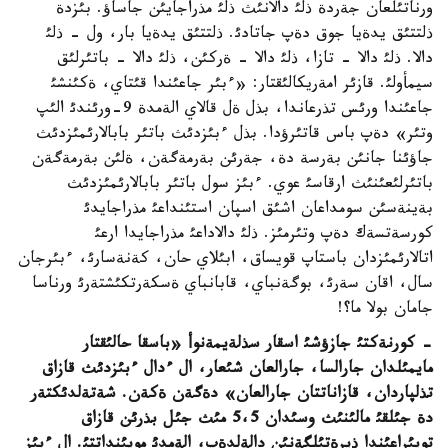
ورناتئلعان جةردة ذلئ دالانئث ذلئ مذراجايئن جاساؤ. بئزدة
ذلتتئق يدةيا جوق دةپ جاتادئ. ذلتتئق يدةيا بار، ول - ذلئ
دالا. ذلئ دالا - تازا، ذلئ دالا - ةركئن، ذلئ دالا - باتئرلئق
سيمأولئ. قازئر امةريكالئقتار: «ءبئر جاعئندا قئتاي، ةكئنشئ
جاعئندا ورئس تذرعاندا، بذل ةل قالاي الةمدة 9-ورئندئ الئپ
وتئر» دةپ باس قاتئرؤدا. بذل ءبئزدئث باتئر بابالارئمئزدئث
جاؤئنا جانئن بةرسة دة، جةرئن بةرمةگةن، ةلئن بةرمةگةن
باتئرلئعئنئث ارقاسئ عوي. ءبئز سول باتئر بابالارئمئزدئث
بةينةسئن سومداعان اشئق اسپان استئنداعئ مذراجايدئ
كورسةتسةك دةپ وتئرمئز. ذلئ دالاداعئ مذراجايدا ارعئ
اتالارئمئزدان باستاپ قويساق، ابئلاي حان، كةنةسارئ، ءبئرجان
سال، اقان سةرئ، بوگةنباي، قابانباي ةسكةرتكئشتةرئ ورناسا
جامان بولا ما؟!
- كورنةكتئ جازؤشئ اسقار سذلةيمةنوأ «باسقا حالئقتار
مايمئلدان جارالسا، جارالعان شئعار، ال ءدال ءبئزدئث قازاق
تذلپاردان، قازاناتتان جارالعان» دةگةن ةكةن. شةتةلدئكتةر
دة جئلقئ مالئنئث وسئدان 5،5 مئث جئل بذرئن قازاق
توپئراعئندا ذيرةتئلگةنئن دالةلدةپ، الةمدئ مويئنداتتئ. ال ءبئز