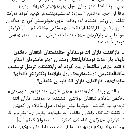
عوي. بولاشاقتا ءبئز وعان جول بةرمةؤئمئز كةرةك. بئزدة
«قازان ات» دةگةن ءسوزدئ تذسئنبةيتئندةر كوپ. كونة تذركئ
تئلئنةن ورئس تئلئنة اؤدارعاندا «پوبةدونوسنئي كون» دةگةن
ءسوز ةكةن. قازاقشا ايتقاندا، «جةثئس جئلقئسئ». بابالارئمئز
سونداي تذلپارلارمةن جةثئستئ باعئندئرعان. بذل - ميف ةمةس،
ءومئر شئندئعئ.
- قازاقتئث قازان اتئ قوستاناي جئلقئسئنان شئققان دةگةن
بايلام بار. مذنئ قوستانايلئقتار وسئدان ءبئر عاسئردان استام
ؤاقئت بذرئن سالئنعان ةث كونة ات زاؤئتئنئث توبئل توسئندة
ساقتالعانئمةن تذسئندئرةدئ. بذل بايلامعا پئكئرئثئز قانداي؟
سئزدئثشة، قازاقتئث قازان اتئ قايدان شئققان؟
- «التئن وردا» گازةتئندة «مةن قازان اتتئ ئزدةپ ءجذرمئن»
دةگةن ماقالام شئققان بولاتئن. شئنئندا دا مةنئث قازان اتتئ
ئزدةپ جذرگةنئمة جيئرما جئل بولدئ. سول ماقالادان كةيئن
بةلگئلئ اتبةگئ، ذلكةن عالئم، ات باپتاؤعا بئردةن-ءبئر ةثبةك
ءسئثئرئپ جذرگةن ادامنئث ءبئرئ - ءنابيدوللا كيكةبايةأ
«سادئبةك نةگة ئزدةيدئ، قازان ات قوستانايدا» دةگةن ماقالا