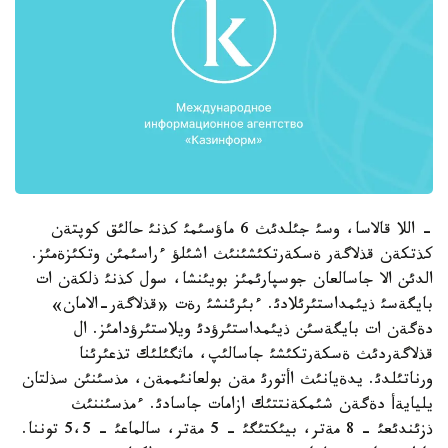
- اللا قالاسا، وسئ جئلدئث 6 ماؤسئمئ كذنئ حالئق كوپتةن
كذتكةن قذلاگةر ةسكةرتكئشئنئث اشئلؤ ءراسئمئن وتكئزةمئز.
الدئن الا جاسالعان جوسپارئمئز بويئنشا، سول كذنئ ذلكةن ات
بايگةسئ ذيئمداستئرئلادئ. ءبئرئنشئ رةت «قذلاگةر-الامان»
دةگةن ات بايگةسئن ذيئمداستئرؤدئ ويلاستئرؤدامئز. ال
قذلاگةردئث ةسكةرتكئشئ جاسالئپ، ماثگئلئك تذعئرئنا
ورناتئلدئ. يدةيانئث اأتورئ مةن بولعانئممةن، مذسئنئن سذلتان
يليايةأ دةگةن شئمكةنتتئك ازامات جاسادئ. ءمذسئننئث
ذزئندئعئ - 8 مةتر، بيئكتئگئ - 5 مةتر، سالماعئ - 5،5 توننا.