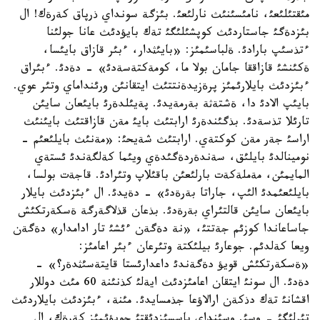
مئقتئلئعئ، نامئسئنئث نارلئعئ. بئزگة سونداي ذرپاق كةرةك! ال
بئزدةگئ جاستاردئث كوپشئلئگئ تةك بايؤدئث عانا جولئنا
ءتذسئپ بارادئ. ةلباسئمئز: «بايئثدار، ءبئر قازاق بايئسا،
ةكئنشئ قازاققا جامان بولا ما، كومةكتةسةدئ» - دةدئ. ءبئراق
ءبئزدئث بايلارئمئز پرةزيدةنتتئث ايتقانئن ورئنداماي وتئر عوي.
بايئپ الادئ دا، ةشتةثة بةرمةيدئ. پةيئلدةرئ بايئعان سايئن
تارئلا تذسةدئ. بذگئندةرئ ارابتئث بايئ مةن قازاقتئث بايئنئث
اراسئ جةر مةن كوكتةي. ارابتئث شةيحئ: «مةنئث بايلئعئم -
نومينالدئ بايلئق، سةندةردةگئدةي ويئما كةلگةندئ ئستةي
المايمئن، مةملةكةت بارلئعئن باقئلاپ وتئرادئ. قاجةت بولسا،
بايلئعئمدئ الئپ، جاراتا بةرةدئ» - دةيدئ. ال ءبئزدئث بايلار
بايئعان سايئن قالتئراي بةرةدئ. بذعان قذلاگةرگة ةسكةرتكئش
جاساعاندا كوزئم جةتتئ، «نة دةگةن ءئشئ تار ادامدار» دةگةن
ويعا كةلدئم. جوعارئ بيلئكتة وتئرعان ءبئر اعامئز:
«ةسكةرتكئش قويؤ دةگةندئ داعدارئستا قايتةسئثدةر؟» -
دةدئ. ال سونئ ايتقان اعامئزدئث ايةلئ كذنئنة 60 مئث دوللار
اقشانئ تةك دذكةن ارالاؤعا جذمسايدئ. مئنة، ءبئزدئث بايلاردئث
تئرلئگئ - وسئ. وسئنداي باسسئزدئقتئ جويؤئمئز كةرةك، ال