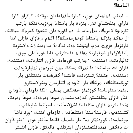
الماسقا؟
- ايتئپ كةلةمئن عوي، ءبارئ ماقذلداعان بولادئ، ءبئراق ءارئ
قاراي جئلجئماي تذر. بئزدة بار باستاما پرةزيدةنتكة بارئپ
تئرةلؤئ كةرةك. بذل ماسةلة دة اقوردادان شئعؤئ كةرةك سياقتئ،
ال نةگة بئزگة باستاما كوتةرمةسكة؟! اكةم «قازاق قازان اتقا
قارئزدار عوي» دةپ ايتؤشئ ةدئ. نةگة؟ سةبةبئ ذلئ دالامئزدئ
باتئرلارئمئز شوقپاردئ بةلئنة قئستئرئپ قانا قورعاعان جوق،
تذلپاردئث ذستئندة ءجذرئپ قورعادئ. قازان اتتاردئث ذستئندة.
قازان ات بولعاندا دا تذرقئ ةسئك پةن توردةي تذلپارلاردئث
ذستئندة. جئلقئلارئمئزدئث قانئندا كةرةمةت مئقتئلئق بار.
توزئمدئلئك، ةرلئك بار. تاؤداي اتتارمةن ومئرالاستئرؤ
ذيئمداستئرعاندا كوزئمئز جةتكةن بذعان. الگئ تاؤداي-تاؤداي
اتتار قازاق جئلقئسئن كةؤدةسئمةن سوعا بةرةدئ، سوعا بةردئ،
ةندئ بئردة قازاق جئلقئسئ اشؤلانعاندا، اسپانعا شاپشئپ،
كئسئنةپ، قارسئلاسئنا ذمتئلعاندا، تاؤداي اتتئث ءوزئ قاشا
جونةلةدئ. كوردئثئز بة؟ بار ماسةلة قاندا جاتئر عوي. ءبئز قازان
ات دةگةن قذندئلئعئمئزدان ايئرئلئپ قالدئق. قازان اتئمئز