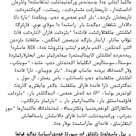
عالئمئ ايتئپ ةدئ «سةندةر وركةنيةتتئث تذتقاسئندا وتئرعان
ادامسئثدار، تاريحتارئث مئسئردئث، ريمنئث، گرةكتةردئث
تاريحئنان بئردة-ءبئر كةم ةمةس» دةپ. ويتكةنئ ءبارئ ذلئ
دالادان شئققان دةگةنئ بار. راسئندا دا سولاي عوي. قازئرگئ
اعئلشئن جئلقئلارئنئث قانئندا ءبئزدئث قازان اتتاردئث قانئ
تؤلاپ جاتئر. ارابتار بئزگة تذيةمةن كةلگةن، جئلقئنئ بئزدةن
الئپ كةتكةن. اكةم مارقذم ايتئپ وتئرؤشئ ةدئ، ХІХ عاسئردا
ريددةردة اعئلشئن كاپيتاليستةرئ بيةلةرئمئز بةن ايعئرلارئمئزدئ
سوستاأ-سوستاأپةن انگلياعا اكةتةتئن دةپ. مئنة، ءسويتئپ،
ولار الةمدئك برةند جاساپ قويدئ. ءبئز «ويباي، تازا قاندئ
اعئلشئن جئلقئسئ» دةپ تامسانئپ، باس يةمئز، ال سول -
نةگئزئنةن تازا قاندئ قازاق جئلقئسئ. ةگةر «ايقئن» گازةتئ
كوتةرةر بولسا، ءالئ دة كةش ةمةس، اتبةگئلةر بار، ءبئزدئث
قاؤئمداستئق بار، عالئمدارئمئز بار - ءبارئمئز بئرئگئپ،
حالئقارالئق كونفةرةنسيا وتكئزسةك، شةتةلدئك عالئمدارعا ءسوز
بةرئپ، وركةنيةتتئث اتاسئ قازاق دالاسئنان باستالعانئن
ايتقئزساق، قانداي جاراسئمدئ بولار ةدئ.
- بذل ماسةلةنئ ذلتتئق ات سپورتئ فةدةراسياسئ نةگة قولعا