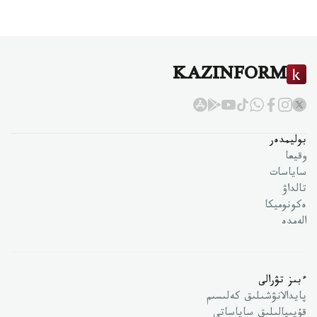
KAZINFORM
بوليمدەر
وقيعا
ساياسات
تالداۋ
ەكونوميكا
الەمدە
ءبىز تۋرالى
پايدالانۋشىلىق كەلىسىم
قۇپىيالىلىق ساياساتى