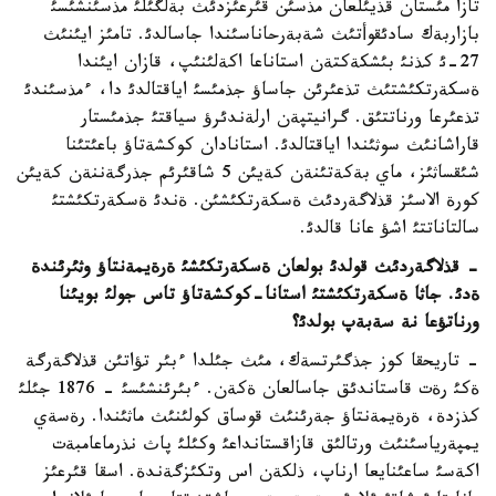
تازا مئستان قذيئلعان مذسئن قئرعئزدئث بةلگئلئ مذسئنشئسئ
بازاربةك سادئقوأتئث شةبةرحاناسئندا جاسالدئ. تامئز ايئنئث
27-ئ كذنئ بئشكةكتةن استاناعا اكةلئنئپ، قازان ايئندا
ةسكةرتكئشتئث تذعئرئن جاساؤ جذمئسئ اياقتالدئ دا، ءمذسئندئ
تذعئرعا ورناتتئق. گرانيتپةن ارلةندئرؤ سياقتئ جذمئستار
قاراشانئث سوثئندا اياقتالدئ. استانادان كوكشةتاؤ باعئتئنا
شئقساثئز، ماي بةكةتئنةن كةيئن 5 شاقئرئم جذرگةننةن كةيئن
كورة الاسئز قذلاگةردئث ةسكةرتكئشئن. ةندئ ةسكةرتكئشتئ
سالتاناتتئ اشؤ عانا قالدئ.
- قذلاگةردئث قولدئ بولعان ةسكةرتكئشئ ةرةيمةنتاؤ وثئرئندة
ةدئ. جاثا ةسكةرتكئشتئ استانا-كوكشةتاؤ تاس جولئ بويئنا
ورناتؤعا نة سةبةپ بولدئ؟
- تاريحقا كوز جذگئرتسةك، مئث جئلدا ءبئر تؤاتئن قذلاگةرگة
ةكئ رةت قاستاندئق جاسالعان ةكةن. ءبئرئنشئسئ - 1876 جئلئ
كذزدة، ةرةيمةنتاؤ جةرئنئث قوساق كولئنئث ماثئندا. رةسةي
يمپةرياسئنئث ورتالئق قازاقستانداعئ وكئلئ پاث نذرماعامبةت
اكةسئ ساعئنايعا ارناپ، ذلكةن اس وتكئزگةندة. اسقا قئرعئز