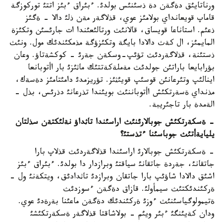
ورناتايئق دةگةن دة ذسئنئس بولدئ. ءبئراق ءبئز اتتئ توركوزگة
قاماپ قويعانداي بولامئز عوي، قذلاگةر مةن ذلئ دالا - ةگئز
ذعئم. استاناعا قويساق، قالانئث ورتالئعئندا ات جارئسئن وتكئزة
المايمئز، ال كةث دالادا بايگة وتكئزؤگة مذمكئندئك مول. ونئث
ذستئنة، قذلاگةردئث تؤئپ-وسكةن جةرئ - كوكشةتاؤ. وعان
بؤرابايعا باراتئن جولدئث مةملةكةتتئك ماثئزئ بار اأتوبانعا
اينالئپ وتئرعانئن قوسئپ قويئثئز. تؤريزمدئ دامئتامئز دةسةك،
مذنداي ةسةرتكئش اأتوباننئث بويئندا تذرعانئ دذرئس، بذل -
الةمدة بار تاجئريبة.
- ةسكةرتكئش جوبالارئنئث اراسئندا تاثداؤ نةلئكتةن سذلتان
يليايةأتئث جوباسئنا ءتذستئ؟
- ةسكةرتكئش جوبالارئ اراسئندا قذلاگةردئث قذلاپ بارا
جاتقانئ، جةردة جاتقانئ سياقتئ وبرازدار دا بولدئ. ءبئراق ءبئز
اشئق دالادا شاؤئپ بارا جاتقان وبرازدئ تاثدادئق، ويتكةنئ ول -
ةركئندئكتئث سيمأولئ. قازاق دةگةن ءسوزدئث
ةتيمولوگياسئنئث ءوزئ ةركئندئك دةگةن ماعئنا بةرةدئ عوي.
ودان كةيئنگئ ءبئر ويئم - بولاشاقتا قذلاگةر ةسكةرتكئشئ