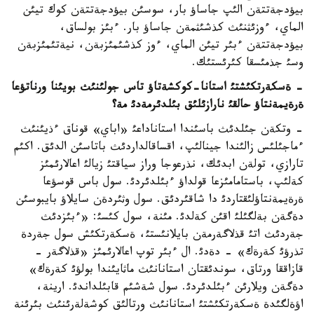
بيؤدجةتتةن الئپ جاساؤ بار، سوسئن بيؤدجةتتةن كوك تيئن
الماي، ءوزئثنئث كذشئثمةن جاساؤ بار. ءبئز بولساق،
بيؤدجةتتةن ءبئر تيئن الماي، ءوز كذشئمئزبةن، نيةتئمئزبةن
وسئ جذمئسقا كئرئستئك.
- ةسكةرتكئشتئ استانا-كوكشةتاؤ تاس جولئنئث بويئنا ورناتؤعا
ةرةيمةنتاؤ حالقئ نارازئلئق بئلدئرمةدئ مة؟
- وتكةن جئلدئث باسئندا استاناداعئ «اباي» قوناق ءذيئنئث
ءماجئلئس زالئندا جينالئپ، اقساقالداردئث باتاسئن الدئق. اكئم
تارازي، تولةن ابدئك، نذرعوجا وراز سياقتئ زيالئ اعالارئمئز
كةلئپ، باستامامئزعا قولداؤ ءبئلدئردئ. سول باس قوسؤعا
ةرةيمةنتاؤلئقتاردئ دا شاقئردئق. سول وثئردةن سايلاؤ بايبوسئن
دةگةن بةلگئلئ اقئن كةلدئ. مئنة، سول كئسئ: «ءبئزدئث
جةردئث اتئ قذلاگةرمةن بايلانئستئ، ةسكةرتكئش سول جةردة
تذرؤئ كةرةك» - دةدئ. ال ءبئر توپ اعالارئمئز «قذلاگةر -
قازاققا ورتاق، سوندئقتان استانانئث ماثايئندا بولؤئ كةرةك»
دةگةن ويلارئن ءبئلدئردئ. سول شةشئم قابئلداندئ. ارينة،
اؤةلگئدة ةسكةرتكئشتئ استانانئث ورتالئق كوشةلةرئنئث بئرئنة