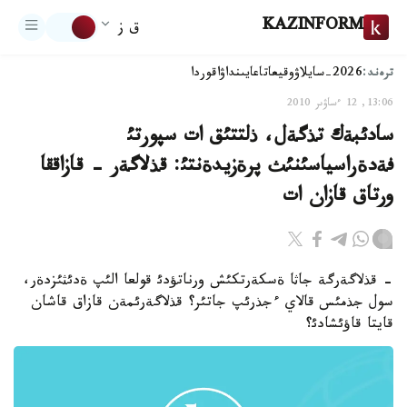
KAZINFORM
ق ز
ترەند:
2026-سايلاۋ
وقيعا
تاعايىنداۋ
اقوردا
13:06, 12 ءساۋىر 2010
سادئبةك تذگةل، ذلتتئق ات سپورتئ
فةدةراسياسئنئث پرةزيدةنتئ: قذلاگةر - قازاققا
ورتاق قازان ات
- قذلاگةرگة جاثا ةسكةرتكئش ورناتؤدئ قولعا الئپ ةدئثئزدةر،
سول جذمئس قالاي ءجذرئپ جاتئر؟ قذلاگةرئمةن قازاق قاشان
قايتا قاؤئشادئ؟