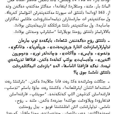
اؤدانئ بار، 80 قالا، 14 وبلئس، ةكئ ذلكةن قالامئز استانا مةن
الماتئ بار. مئنة، وسئلاردئ ايتقاندا، سةگئز مةكتةپ دةگةن وتة
از. 163 اؤداندا ذلتتئق ات سپورتئ مةكتةپتةرئن اشؤئمئز كةرةك.
ول مةكتةپتةر ات جارئستارئن ذيئمداستئرؤدئث عئلئمي نةگئزئن
جاسايدئ. ول مةكتةپتةر ذلتتئ ةرلئككة تاربيةلةيتئن بولادئ.
بالالارئمئز ذلتتئق رؤحتئ بويلارئنا ءسئثئرئپ وسةتئن بولادئ.
- ذلتتئق رؤح دةگةننةن شئعادئ، بايگةدة توپ جارعان
تذلپارلارئمئزدئث اتتارئ «رةزيدةنت»، «ريأةريا»، «تانگو»،
«نةمو»، «ايس»، «أاكات»، «چاندلةر نور»، «دومورون
اگةين»، «أةبسايت» بولئپ كةلةدئ ةكةن. قذلاققا تذرپئدةي
تيةدئ. نةگة قازاقشا اتاماسقا، الدة ءبئزدئث اتبةگئلةردئث
ذلتتئق نامئسئ جوق پا؟
- جئگئت ومئرئندة ةكئ رةت قانا جئلايدئ ةكةن. ءبئرئنشئ رةت
استئنداعئ اتئنان ايئرئلعاندا، ةكئنشئ رةت جاؤئ باسئم ءتذسئپ،
قارئنداسئن كذشپةن الئپ كةتكةندة. ءسويتئپ، قارئنداسئن
قذتقارؤدئ ويلاؤدئث جولئندا جذرةدئ ةكةن. مئنة - رؤح،
نامئس. تذلپارئنئث اتئن اعئلشئنشا قويؤ - بذل رؤحتئث
تومةندئگئنةن دةپ بئلةمئن. جةتةسئزدةر سونئ ماقتان كورةدئ