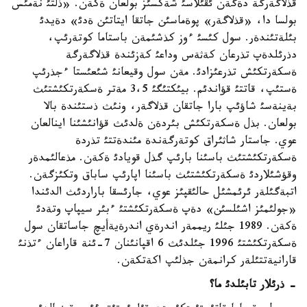
قذلاگةرگة دةگةن ئقئلاسئ شةكسئز بولعان ةكةن. «ذلتئ نةمئس
بولسا دا، «قذلاگةر» پوةماسئن جاتقا ايتاتئن ةدئ» دةيدئ
بئلةتئندةر. سول كئسئ ءوز كذشئمةن باستاما كوتةرئپ،
دذرئلدةپ تذرعان كةثةس وداعئ كةزئندة قذلاگةرگة
ةسكةرتكئش تذرعئزادئ. مةن سول وقيعانئ شئعئستا ءجذرئپ
ةستئپ، قاتتئ قؤاندئم. بيئكتئگئ 3،5 مةتر ةسكةرتكئشتئث
بةينةسئ شاؤئپ بارا جاتقان قذلاگةر، ونئث ذستئندة بالا
بولعان. بذل ةسكةرتكئش بئردةن ةلدئث قؤانئشئنا اينالعان
عوي. جاستار شاثئراق كوتةرگةندة مئندةتتئ تذردة
ةسكةرتكئشتئث باسئنا بارئپ گذل قويادئ ةكةن. مذعالئمدةر
وقؤشئلاردئ ةسكةرتكئشتئث باسئنا اپارئپ ساباق وتكئزگةن.
اتبةگئلةر ئرئمشئل حالئقپئز عوي، جارئسقا باراردئث الدئندا
«جولئمئز اشئلسئن» دةپ ةسكةرتكئشتئ ءبئر سيپاپ وتةدئ
ةكةن. 1989 جئلئ ريممةر اندرةي اندرةيةأيچ جاساتقان سول
ةسكةرتكئشتئ 1996 جئلدئث 6 اقپانئنان 7-ئنة قاراعان ءتذنئ
قارانيةتتئلةر كرانمةن جذلئپ اكةتكةن.
- ذرئلار تابئلدئ ما؟