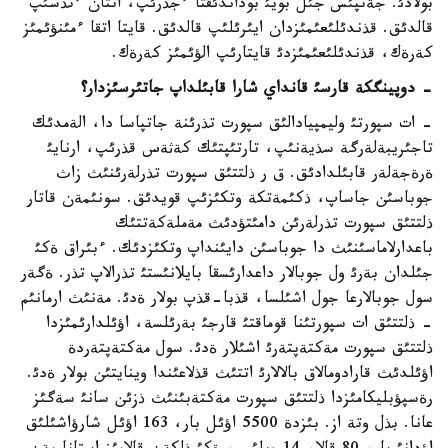
بولادئ. جةتپئس جئل بويئ بوداندئقتا ءجذرئپ، اتتان ءتذسئپ
قالدئق. قذندئلئعئمئزدان ايئرئلئپ قالدئق. قايتا اتقا ءمئنؤئمئز
كةرةك، قذندئلئعئمئزدئ قايتارئپ الؤئمئز كةرةك.
- دوپينگكة قارسئ قانداي شارا قابئلداپ جاتئرسئزدار؟
- ات سپورتئ وليمپيادالئق سپورت تذرئنة جاتپاسا دا، الةمدئك
تاجئريبةلةرگة سذيةنئپ، تارتئپتئك كةثةس قذرئپ، ارنايئ
ةرةجةلةر قابئلدادئق. ق ر ذلتتئق سپورت تذرلةرئنئث زاث
جوباسئن جاساپ، ذكئمةتكة وتكئزئپ قويدئق. سونئمةن قاتار
ذلتتئق سپورت تذرلةرئن دامئتؤدئث مةملةكةتتئك
باعدارلاماسئنئث دا جوباسئن دايئنداپ وتكئزدئك. ءبئراق ةكئ
جئلدان بةرئ ول جوبالار داعدارئسقا بايلانئستئ تذرالاپ تذر. ةگةر
سول جوبالارعا جول اشئلسا، قذبا-قذپ بولار ةدئ. مةنئث ارمانئم
- ذلتتئق ات سپورتئنا قوماقتئ قارجئ بةرئلسة، اؤئلدارئمئزدا
ذلتتئق سپورت مةكتةپتةرئ اشئلار ةدئ. سول مةكتةپتةردة
اؤئلدئث قارادومالاق بالالارئ اتتئث قذلاعئندا وينايتئن بولار ةدئ.
رةسپؤبليكامئزدا ذلتتئق سپورت مةكتةبئنئث ذزئن سانئ سةگئز
عانا. بذل وتة از. بئزدة 5500 اؤئل بار، 163 اؤئل شارؤاشئلئق