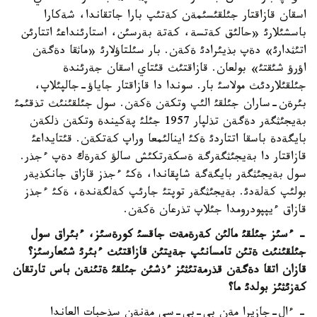
اسقان قازاقتار جئلقئسئمةن كةتئپ بارا جاتقاندا، شةكارا
باسشئلارئ «حالئق كةتسة، كةتة بةرسئن، استارئنداعئ اتتارئن
اتئثدارئ» دةپ بذيئرادئ ةكةن. بار سئلتاؤلارئ «ماثقا دةگةن
اؤرؤ شئقتئ» بولعان. قازاقتئث قئتاي اسقان جةرئندة
جئلقئلاردئث مولاسئ بار. سوندا دا قازاقتار جاياؤ-جالپئلاپ،
بئرةن-ساران جئلقئ الئپ وتكةن ةكةن. سول جئلقئنئث تذقئمئ
بةيجئثگةر دةگةن تذلپار 1957 جئلئ پةكيندة وتكةن ذلكةن
بايگةدة باسقا اتتاردئ ةكئ اينالئمعا وراپ كةتكةن. قئتايداعئ
قازاقتار دا بةيجئثگةرگة ةسكةرتكئش سالؤ كةرةك دةپ ءجذر.
سول بةيجئثگةر بايگةگة شاپقاندا، ةكئ ءجذز قازاق جانكذيةر
بولئپ كةلةدئ. بةيجئثگةر توپتئ جارئپ كةلگةندة، ةكئ ءجذز
قازاق ءيپپودرومدا جئلاپ تذرعان ةكةن.
- ءسئز جئلقئ مالئن كةرةمةت جاقسئ كورةسئز، ءبئراق سول
جئلقئنئث ةتئن تامسانئپ جةيتئن قازاقتئث ءبئرئ شئعارسئز؟
قازان اتقا دةگةن قذرمةتئثئز ءذشئن جئلقئ ةتئنةن باس تارتقان
كةزئثئز بولدئ ما؟
- ءال-جازيرا مةن بي-بي-سي مةنةن سذحبات العاندا