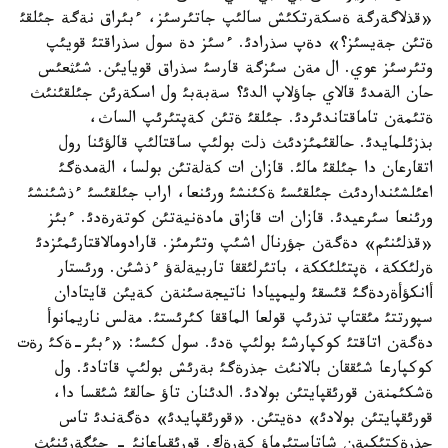
«قذلاگةرگة ةسكةرتكئش سالئپ جاتئرسئز، ءبئراق نةگة جئلقئ
ةتئن جةيسئز؟» دةپ سذرادئ. ءسئز دة سول سذراقتئ قويئپ
وتئرسئز عوي. ال مةن سئزگة قارسئ سذراق قويايئن. شئثعئس
حان الةمدئ قالاي جاؤلاپ الدئ؟ سةبةبئ ول اسكةرئن جئلقئنئث
ةتئمةن تاماقتاندئردئ. جئلقئ ةتئن كةپتئرئپ الساث،
بذزئلمايدئ. حالقئمئزدئث ذلت بولئپ ساقتالئپ قالؤئنا رول
اتقارعان دا جئلقئ مالئ. قازان ات كةلةتئن بولسا، الةمدةگئ
اعئلشئنداردئث جئلقئسئ ةكئنشئ ورئنعا، اراب جئلقئسئ ءذشئنشئ
ورئنعا سئرعيدئ. قازان ات قازاق مادةنيةتئن كوتةرةدئ. ءبئز
«قذلئنئم» دةگةن جؤرنال اشئپ وتئرمئز. قارادومالاقتارئمئزدئ
ةرلئككة، ةپتئلئككة، باتئرلئققا تاربيةلةؤ ءذشئن. ورئستار
أانكؤأةردةگئ قئسقئ وليمپيادا ناتيجةسئنةن كةيئن قايتادان
سپورتتئ مئقتاپ تذرئپ قولعا الماققا كئرئستئ. مةلس ناريمانوأ
دةگةن اتاقتئ كوكپارشئ بولئپ ةدئ. سول كئسئ: «ءبئر-ةكئ رةت
كوكپارعا شئققان بالانئث جذرةگئ بةرئش بولئپ قاتادئ. ول
ةشكئمنةن قورئقپايتئن بولادئ. الدئنان تاؤ حالقئ شئقسا دا،
قورئقپايتئن بولادئ» دةيتئن. «قورئقپايدئ» دةگةندئ تاس
جذرةكتئكپةن شاتاستئرماؤ كةرةك. قورئقپاعانئ - جئگةرئنئث