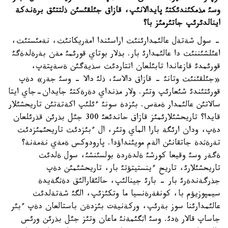
وسئ مذمكئندئكتئ پايدالانئپ، قازاق جئلقئسئن ذلتتئق برةندكة
اينالدئرئپ جاتئرمئز با؟
- سول شةتةل عالئمدارئنئث اراسئندا امةريكانئث، نةمئستئث،
اعئلشئننئث دا عالئمدارئ بار. بذلار بوتاي قورئمئ مةن بةرةلدةگئ
قورئمدئ قازعاندا تابئلعان اتتاردئث سذيةگئن ةسةپتةپ،
«جئلقئنئث وتانئ - قازاق دالاسئ، ذلئ دالا - وسئ جةر» دةپ
قورئتئندئ شئعارئپ وتئر. ولار مذنداي دةرةكتئ جايدان-جاي ايتا
سالاتئن عالئمدار ةمةس. بئزدة سونئ ءئلئپ اكةتةتئن تاريحشئلار
قايدا؟ تاريحشئلارئمئز قازاق حاندئعئ 300 جئل بذرئن قذرئلعان
دةپ، ودان ارئگة بارا الماي وتئر، ال ءبئزدئث تاريحئمئزدئث
تةرةثدة جاتقانئن الةم مويئنداؤدا. پارودوكس ةمةي نةمةنة؟
ةگةر وسئ وقيعا كورشئ ةلدةردة بولسئنشئ، سول ةلدئث
تاريحشئلارئ، تاريح ءينستيتؤتئ بار، تاريحشئمئن دةپ
جذرگةندةرئ بار - بارئ جينالئپ، حالئقارالئق دةثگةيدة
سيمپوزيؤم با، كونفةرةنسيا ما وتكئزئپ، الگئ شةتةلدئث
عالئمدارئنا سوز بةرئپ، وركةنيةت بئزدةن باستالعان دةپ ءبئر
جاساپ قالار ةدئ. وسئ اثگئمةنئ ماعان وتئز جئل بذرئن ورئس