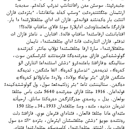
جئبةرئپتئ. سوسئن مةن راقاتتانئپ تذرئپ كذلدئم. سةبةبئ
ارتئمنان جئگئتتةردئث ءوسئپ كةلة جاتقانئنا، ءبئزدئث قازان
اتتئث بار ةكةنئنة قؤاندئم. قازان ات اداي جئلقئلارئندا دا بار.
قازئرگئ ماثعئستاؤدئث ادايلارئ سونئ قالاي ساقتاپ قالدئ؟!
اقتاباننئث ارقاسئندا ساقتاپ قالدئ. اقتابان - ناعئز قازان ات
تذقئم. قازان اتتاردئث قانئ اداي جئلقئسئندا، نايمان
جئلقئلارئندا، سارئ ارقا جئلقئسئندا تؤلاپ جاتئر. كةزئندة
گولوششةكين قازاق جةرئندةگئ قئزمةتئنة كئرئسكةن سوث،
ستالينگة «قازاقتئ باعئندئرؤ ءذشئن استئنداعئ اتتارئن الؤ
كةرةك، تذيةدةن ءتذسئرؤ كةرةك. اتقا مئنگةن، تذيةگة
مئنگةن قازاق ءبئر بولةك بولادئ، ولاردئ جاياؤلاتؤ كةرةك»
دةگةن. ستاليننئث تاعئ ءبئر زذلئمدئعئ سول، ول گولوششةكيندئ
قولداعان. 1916 جئلئ قازاق جةرئندة 5640 مئث باس جئلقئ
بولعان. بذل - رةسةي جذرگئزگةن دةرةكتئ ساناق. ارحيأتة
تذرعان دذنية، مئنة، وسئ جئلقئدان 1933-34-جئلئ 150
مئثداي عانا جئلقئ قالعان، قئناداي قئرعان عوي. قازاقتئ ذلت
رةتئندة جويؤ ءذشئن جئلقئسئنان ايئرعان، بئزدة ءالئ دة سول
قاؤئپ بار. اشتئق جئلدارئندا، كامپةسكة جئلدارئندا قئتاي