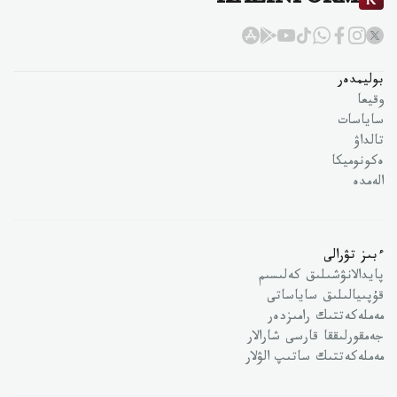
KAZINFORM
بوليمدەر
وقيعا
ساياسات
تالداۋ
ەكونوميكا
الەمدە
ءبىز تۋرالى
پايدالانۋشىلىق كەلىسىم
قۇپىيالىلىق ساياساتى
مەملەكەتتىك رامىزدەر
جەمقورلىققا قارسى شارالار
مەملەكەتتىك ساتىپ الۋلار