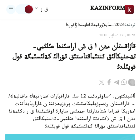
KAZINFORM
ق ز
ترەند:
2026-سايلاۋ
وقيعا
تاعايىنداۋ
اقوردا
08:55, 12 ءساۋىر 2010
قازاقستان مةن ا ق ش اراسئندا عئلئمي-
تةحنيكالئق ئنتئماقتاستئق تؤرالئ كةلئسئمگة قول
قويئلدئ
أاشينگتون. ءساؤئردئث 12 سئ. قازاقپارات /مذراتبةك ماقذلبةك/
- قازاقستان رةسپؤبليكاسئنئث پرةزيدةنتئ ن.نازاربايةأتئث
امةريكا قذراما شتاتتارئنا جذمئس ساپارئ اؤقئمئندا ق ر ذكئمةتئ
مةن ا ق ش ذكئمةتئ اراسئندا عئلئمي-تةحنيكالئق
ئنتئماقتاستئق تؤرالئ كةلئسئمگة قول قويئلدئ