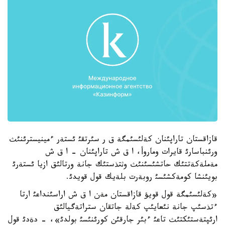
قازاقستان تاراپئنان كةلئسئمگة ق ر سئرتقئ ئستةر ءمينيسترئنئث
ورئنباسارئ قايرات وماروأ، ا ق ش تاراپئنان - ا ق ش
مةملةكةتتئك حاتشئسئنئث وثتذستئك جانة ورتالئق ازيا ئستةرئ
بويئنشا كومةكشئسئ روبةرت بلةيك قول قويدئ.
«كةلئسئمگة قول قويؤ قازاقستان مةن ا ق ش اراسئنداعئ ارتا
ءتذسئپ جانة نئعايئپ كةلة جاتقان ستراتةگيالئق
ارئپتةستئكتئث تاعئ ءبئر جارقئن كورئنئسئ بولدئ»، - دةدئ قول