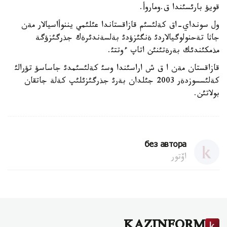
قويؤ بارئسئندا ق.وماروأ.
ول سونداي-اق كةلئسئم قازاقستاندا عئلئمي يننوأاسيالار مةن
جاثا تةحنولوگيالاردئ ةنگئزؤدئ بةلسةندئرةك جذرگئزؤگة
مذمكئندئك بةرةتئنئن اتاپ ءوتتئ.
قازاقستان مةن ا ق ش اراسئندا وسئ كةلئسئمدئ جاساسؤ تؤرالئ
كةلئسسوزدةر 2003 جئلدان بةرئ جذرگئزئلئپ كةلة جاتقان
بولاتئن.
без автора
اۆتور