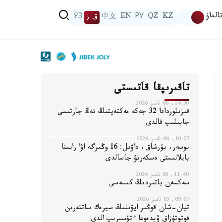
الداۋ
KZ
QZ
РУ
EN
中文
ق ز
ЎЗ
تاقىرىپقا قاتىستى
14:56, 06 تامىز 2026
قىزىلوردادا 32 جەكە مەكتەپتىڭ تەڭ جارتىسى
جابىلىپ قالدى
10:07, 06 تامىز 2026
نوسەر، بۇرشاق، داۋىل: 16 وڭىرگە اۋا رايىنا
بايلانىستى ەسكەرتۋ جاسالدى
11:40, 05 تامىز 2026
سەكسەن باتىردىڭ كىسەسى
09:07, 05 تامىز 2026
تيان-شان قوڭىر ايۋىنىڭ سيرەك ساتتەرىن
فوتوتۇزاق ۆيدەوعا ءتۇسىرىپ الدى