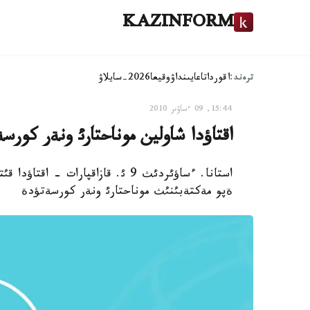
KAZINFORM
ترەند:
اقوردا
تاعايىنداۋ
وقيعا
2026-سايلاۋ
15:44, 09 ءساۋىر 2010
اقتاؤدا شاولين موناحتارئ ونةر كورسة
استانا. ءساؤئردئث 9 ئ. قازاقپارا
ةپو مةكتةبئنئث موناحتارئ ونةر كورسةتؤدة