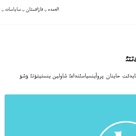
الەمدە
قازاقستان
ساياسات
ت
تتئ
ت - اقتاؤدا قئتايدئث حاينان پروأينسياسئنداعئ شاولين ينستيتؤتئ ؤشؤ