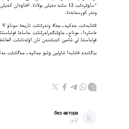
ءساؤئردئث 12 سئنة دةيئن بولادئ. اقتاؤدان
ونةر كورسةتةدئ.
عاسئردا، موناح-جاؤئنگةرلةرئنئث جاساعئ قولباسشئ ل
قولباسشئ لي شامين كةيئننةن تان اؤلةتئنئث العاشقئ 
بذگئندة قئتايدا شاولين ؤشؤ جةكپة-جةگئنئث مةكت
без автора
اۆتور