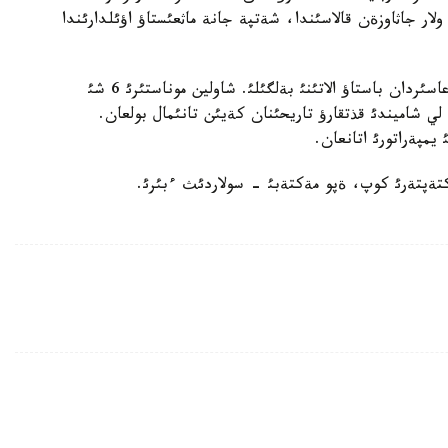
 كةيئن ولار جاثاوزةن قالاسئندا، شةتپة جانة ماثعئستاؤ اؤئلدارئندا
قئتايدئث جةكپة-جةك ونةرئنئث تاريحئ سوناؤ V عاسئردان باستاؤ الاتئنئ بةلگئلئ. شاولين موناستئرئ 6 شئ
ي شاميندئ قذتقارؤ تاريحئنان كةيئن تانئمال بولعان.
يمپةراتورئ اتانعان.
ةپتةرئ كوپ، ةپو مةكتةبئ - سولاردئث ءبئرئ.