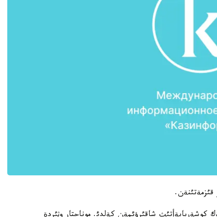
 قئزمةتئنةن.
بةك كوشةربايةأتئث شاقئرؤئمةن كةلدئ. موناحتار وثئردة