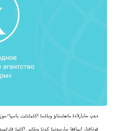
دةپ حابارلادئ ماثعئستاؤ وبلئسئ اكئمئنئث باسپاءسوز
قوناقتار ايماققا سارسةنبئ كذنئ وبلئس اكئمئ قئرئم