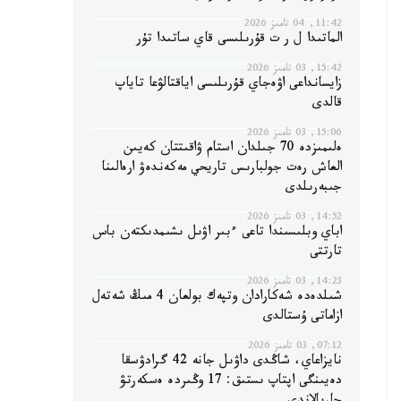
11:42, 04 تامىز 2026
الماتىدا ل ر ت قۇرىلىسى قاي ساتىدا تۇر
15:42, 03 تامىز 2026
زايسانداعى اۋەجاي قۇرىلىسى اياقتالۋعا تاياپ
قالدى
15:06, 03 تامىز 2026
ەلىمىزدە 70 جىلدان استام ۋاقىتتان كەيىن
العاش رەت جولبارىس تاريحي مەكەندەۋ ارەالىنا
جىبەرىلدى
14:52, 03 تامىز 2026
اباي وبلىسىندا تاعى ءبىر اۋىل ىشىمدىكتەن باس
تارتتى
14:23, 03 تامىز 2026
شىلدەدە شەكارادان وتپەك بولعان 4 مىڭ شەتەل
ازاماتى ۇستالدى
07:12, 03 تامىز 2026
نايزاعاي، شاڭدى داۋىل جانە 42 گرادۋسقا
دەيىنگى اپتاپ ىستىق: 17 وڭىردە ەسكەرتۋ