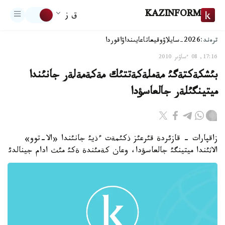
KAZINFORM
ق ز
ترەند:
2026-سايلاۋ
وقيعا
تاعايىنداۋ
اقوردا
17:16, 08 ءساۋىر 2010
بئشكةكتةگئ مةملةكةتتئك مةكةمةلةر جانئندا
ميتينگئلةر جالعاسؤدا
زاقپارات - قازئردة قئرعئز ذكئمةت ءذيئ جانئندا «الا-توو»
الاثئندا ميتينگئ جالعاسؤدا، وعان كةمئندة ةكئ مئث ادام جينالدئ