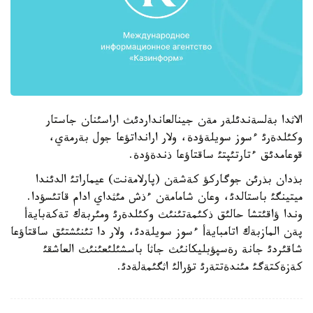
الاثدا بةلسةندئلةر مةن جينالعانداردئث اراسئنان جاستار
وكئلدةرئ ءسوز سويلةؤدة، ولار ارانداتؤعا جول بةرمةي،
قوعامدئق ءتارتئپتئ ساقتاؤعا ذندةؤدة.
بذدان بذرئن جوگاركؤ كةشةن (پارلامةنت) عيماراتئ الدئندا
ميتينگئ باستالدئ، وعان شامامةن ءذش مئثداي ادام قاتئسؤدا.
وندا ؤاقئتشا حالئق ذكئمةتئنئث وكئلدةرئ ومئربةك تةكةبايةأ
پةن المازبةك اتامبايةأ ءسوز سويلةدئ، ولار دا تئنئشتئق ساقتاؤعا
شاقئردئ جانة رةسپؤبليكانئث جاثا باسشئلئعئنئث العاشقئ
كةزةكتةگئ مئندةتتةرئ تؤرالئ اثگئمةلةدئ.