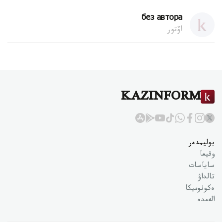
без автора
اۆتور
KAZINFORM
بوليمدەر
وقيعا
ساياسات
تالداۋ
ەكونوميكا
الەمدە