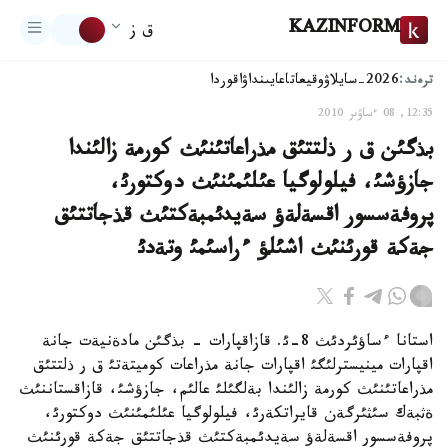
KAZINFORM
ق ز
ترەند:
2026-سايلاۋ
وقيعا
تاعايىنداۋ
اقوردا
12:35, 08 ءساۋىر 2010
بذگئن ق ر ذلتتئق مذراعاتئنئث كورمة زالئندا
جازؤشئ، فيلولوگيا عئلئمئنئث دوكتورئ،
پروفةسسور اقسةلةؤ سةيدئمبةكتئث قذجاتتئق
جةكة قورئنئث اشئلؤ ءراسئمئ وتةدئ
استانا ءساؤئردئث 8-ئ. قازاقپارات - بذگئن مادةنيةت جانة
اقپارات مينيسترلئگئ اقپارات جانة مذراعات كوميتةتئ ق ر ذلتتئق
مذراعاتئنئث كورمة زالئندا بةلگئلئ عالئم، جازؤشئ، قازاقستاننئث
ةثبةك سئثئرگةن قايراتكةرئ، فيلولوگيا عئلئمئنئث دوكتورئ،
پروفةسسور اقسةلةؤ سةيدئمبةكتئث قذجاتتئق جةكة قورئنئث