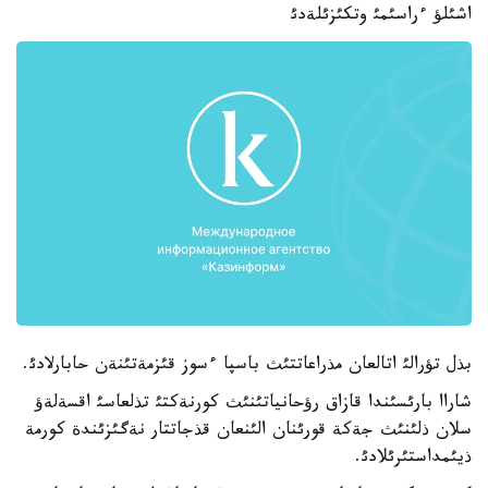
اشئلؤ ءراسئمئ وتكئزئلةدئ
بذل تؤرالئ اتالعان مذراعاتتئث باسپا ءسوز قئزمةتئنةن حابارلادئ.
شاراا بارئسئندا قازاق رؤحانياتئنئث كورنةكتئ تذلعاسئ اقسةلةؤ
سلان ذلئنئث جةكة قورئنان الئنعان قذجاتتار نةگئزئندة كورمة
ذيئمداستئرئلادئ.