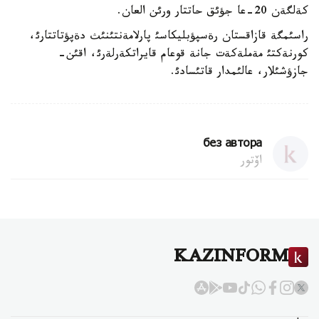
كةلگةن 20-عا جؤئق حاتتار ورئن العان.
راسئمگة قازاقستان رةسپؤبليكاسئ پارلامةنتئنئث دةپؤتاتتارئ،
كورنةكتئ مةملةكةت جانة قوعام قايراتكةرلةرئ، اقئن-
جازؤشئلار، عالئمدار قاتئسادئ.
без автора
اۆتور
KAZINFORM