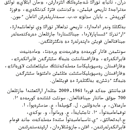
ذران، تاثبا» تؤرالئ شةجئرةلئك اثئزدارئن، «حان ابئلاي» تولئق
مةتراجدئ تاريحي فيلمئن، «كذننئث قئزئ كذنئكةي»، «قوزئ
كورپةش - بايان سذلؤ» ت.ب. سسةناريلةرئن اتاعان ءجون.
بةلگئلئ ونةر ادامدارئ، تاريحي تذلعالار تؤرالئ وي تولعانئمدارئ،
ءارءتذرلئ ءئسساپارلاردا، جينالئستاردا جازئلعان دةرةكتةمةلةر
جيناقتالعان قويئن داپتةرلةرئ دة ةنگئزئلگةن.
سونئمةن قاتار كورمةدة «قذرمةت» وردةنئ، «مادةنيةت
قايراتكةرئ»، «قازاقستاننئث ةثبةك سئثئرگةن قايراتكةرئ»،
«قازاقستان رةسپؤبليكاسئ مةملةكةتتئك سئيلئعئنئث لاؤرةاتئ»،
«قازاقستان رةسپؤبليكاسئنئث عئلئمئن دامئتؤعا سئثئرگةن
ةثبةگئ ءذشئن» بةلگئلةرئ دة قويئلعان.
قذجاتتئق جةكة قوردا 1961-2009 جئلدار ارالئعئندا جازئلعان
700 جؤئق حاتتار جيناقتالعان. سونئث ئشئندة كورمةدة ءا.
مارعذلان، م. عابدؤللين، ل. گؤميلةأ، ع. مذسئرةپوأ، ا.
توقماعامبةتوأ، ءا. تاجئبايةأ، ع. ورمانوأ، و. بوكةي،
ج.ابدئحالئق، ءي.تاسماعامبةتوأ سئندئ مةملةكةت جانة قوعام
قايراتكةرلةرئنةن، اقئن-جازؤشئلاردان، ارئپتةستةرئنةن