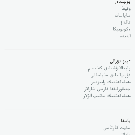
بوليمدەر
وقيعا
ساياسات
تالداۋ
ەكونوميكا
الەمدە
ءبىز تۋرالى
پايدالانۋشىلىق كەلىسىم
قۇپىيالىلىق ساياساتى
مەملەكەتتىك رامىزدەر
جەمقورلىققا قارسى شارالار
مەملەكەتتىك ساتىپ الۋلار
باسقا
سايت كارتاسى