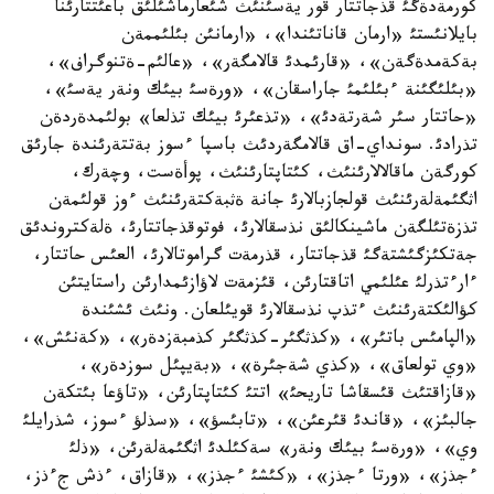
كورمةدةگئ قذجاتتار قور يةسئنئث شئعارماشئلئق باعئتتارئنا
بايلانئستئ «ارمان قاناتئندا»، «ارمانئن بئلئممةن
بةكةمدةگةن»، «قارئمدئ قالامگةر»، «عالئم-ةتنوگراف»،
«بئلئگئنة ءبئلئمئ جاراسقان»، «ورةسئ بيئك ونةر يةسئ»،
«حاتتار سئر شةرتةدئ»، «تذعئرئ بيئك تذلعا» بولئمدةردةن
تذرادئ. سونداي-اق قالامگةردئث باسپا ءسوز بةتتةرئندة جارئق
كورگةن ماقالالارئنئث، كئتاپتارئنئث، پوأةست، وچةرك،
اثگئمةلةرئنئث قولجازبالارئ جانة ةثبةكتةرئنئث ءوز قولئمةن
تذزةتئلگةن ماشينكالئق نذسقالارئ، فوتوقذجاتتارئ، ةلةكتروندئق
جةتكئزگئشتةگئ قذجاتتار، قذرمةت گراموتالارئ، العئس حاتتار،
ءارءتذرلئ عئلئمي اتاقتارئن، قئزمةت لاؤازئمدارئن راستايتئن
كؤالئكتةرئنئث ءتذپ نذسقالارئ قويئلعان. ونئث ئشئندة
«الپامئس باتئر»، «كذثگئر-كذثگئر كذمبةزدةر»، «كةنئش»،
«وي تولعاق»، «كذي شةجئرة»، «بةيپئل سوزدةر»،
«قازاقتئث قئسقاشا تاريحئ» اتتئ كئتاپتارئن، «تاؤعا بئتكةن
جالبئز»، «قاندئ قئرعئن»، «تابئسؤ»، «سذلؤ ءسوز، شذرايلئ
وي»، «ورةسئ بيئك ونةر» سةكئلدئ اثگئمةلةرئن، «ذلئ
ءجذز»، «ورتا ءجذز»، «كئشئ ءجذز»، «قازاق، ءذش جءذز،