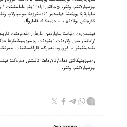
ساپارلارئنئث قورئتئندئسئ بويئنشا «الةمگة كوزقار
جوسپارلانئپ وتئر. «جاقئن ارادا ءبئز ةلباسئنئث ا 
ساپارلارئ بويئنشا فيلمدةر ءتذسئرؤدئ جوسپارلاپ وت
كئرةتئن بولادئ»، - دةيدئ گ.قاماروأا.
فيلمدةردة ةلباسئ ساپارمةن بارعان ةلدةردئث تاريحئ
ازاماتتار مةن ولاردئث ءبئزدئث رةسپؤبليكامئزعا دةگ
مئندةتئمئز - كورةرمةندةرگة قازاقستاننئث سةرئكتةس
جوسپارلانئپ وتئر.