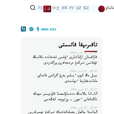
الداۋ
KZ
QZ
РУ
EN
中文
ق ز
ЎЗ
تاقىرىپقا قاتىستى
21:09, 07 تامىز 2026
قازاقستان ازاماتتارى ءۇشىن شەتەلدە بالانىڭ
تۋعانىن تىركەۋ ەرەجەلەرى وزگەردى
20:45, 07 تامىز 2026
بيىل ەڭ كوپ ءبىلىم بەرۋ گرانتى قانداي
ماماندىقتارعا ءبولىندى
20:27, 07 تامىز 2026
اتا-انا بالانىڭ دەنساۋلىعىنا قاۋىپسىز سومكە
تاڭداعانى ءجون - ورتوپەد كەڭەسى
20:09, 07 تامىز 2026
الماتىدا جالعان مەملەكەتتىك تىركەۋ نومىرلەرىن