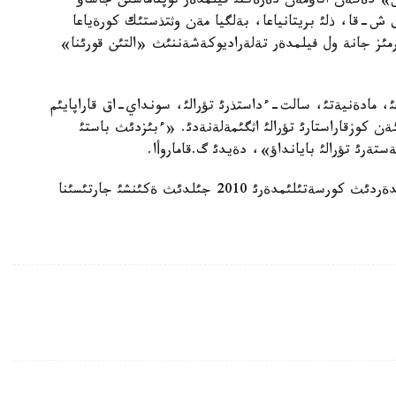
اس» دةگةن اتاؤمةن دةرةكتئ فيلمدةر توپتاماسئن جاساؤ
ق ش-قا، ذلئ بريتانياعا، بةلگيا مةن وثتذستئك كورةياعا
ئرمئز جانة ول فيلمدةر تةلةراديوكةشةننئث «التئن قورئنا»
، مادةنيةتئ، سالت-ءداستذرئ تؤرالئ، سونداي-اق قاراپايئم
ةن كوزقاراستارئ تؤرالئ اثگئمةلةنةدئ. «ءبئزدئث باستئ
تةرئ تؤرالئ بايانداؤ»، دةيدئ گ.قاماروأا.
رةسپؤبليكالئق تةلةارنالارداعئ اتالمئش دةرةكتئ فيلمدةردئث كورسةتئلئمدةرئ 2010 جئلدئث ةكئنشئ جارتئسئنا