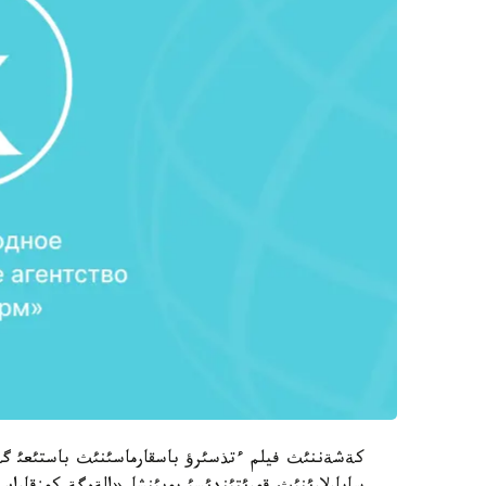
كةشةننئث فيلم ءتذسئرؤ باسقارماسئنئث باستئعئ گذل