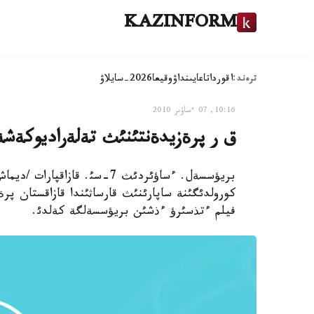
KAZINFORM
ترەند:
اقوردا
تاعايىنداۋ
وقيعا
2026-سايلاۋ
10:16, 07 ءساۋىر 2010
ق ر پرةزيدةنتئنئث تةلةراديوكةشةن
بريؤسسةل. ءساؤئردئث 7-سئ. قا
كورولدئگئنة ساپارئنئث قارساثئندا قازاقستان پر
فيلم ءتذسئرؤ ءذشئن بريؤسسةلگة كةلدئ.