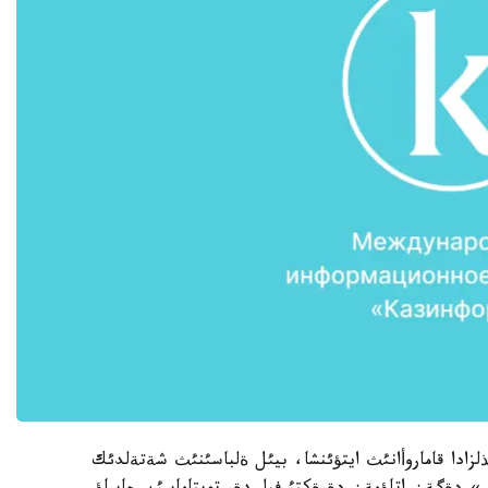
زادا قاماروأانئث ايتؤئنشا، بيئل ةلباسئنئث شةتةلدئك