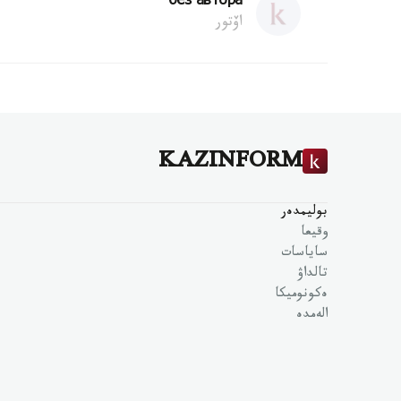
без автора
اۆتور
KAZINFORM
بوليمدەر
وقيعا
ساياسات
تالداۋ
ەكونوميكا
الەمدە