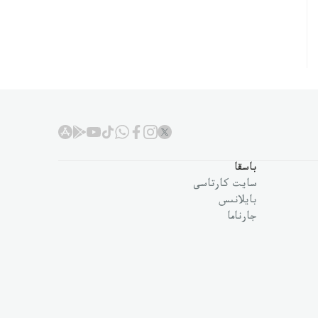
باسقا
سايت كارتاسى
بايلانىس
جارناما