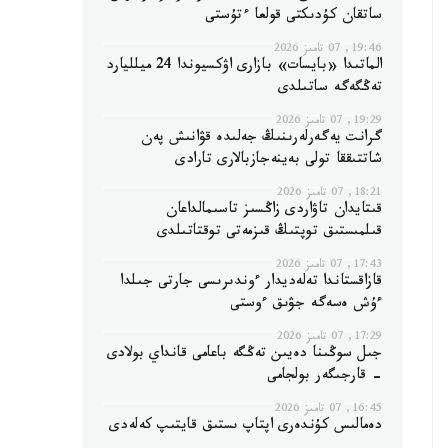
ساتقان كۇدىكتى قولعا ءتۇستى
19:46, 07 تامىز 2026
الماتىدا «بايسات» بازارى اۋكسيوندا 24 ميلليارد
تەڭگەگە ساتىلدى
19:29, 07 تامىز 2026
گرانت يەگەرلەرىنىڭ جەلىدە قۋانىش پەن
شاتتىققا تولى بەينەجازبالارى تارادى
18:21, 07 تامىز 2026
قىتايدان تاۋاردى زاڭسىز تاسىمالداعان
قىلمىستىق توپتىڭ قىزمەتى توقتاتىلدى
17:43, 07 تامىز 2026
قازاقستاندا تەلەديدار ءوندىرىسى جارتى جىلدا
ءۇش ەسەگە جۋىق ءوستى
17:29, 07 تامىز 2026
جىل سوڭىنا دەيىن تەڭگە باعامى قانداي بولادى
- قارجىگەر بولجامى
16:45, 07 تامىز 2026
دەمالىس كۇندەرى اپتاپ ىستىق قايتىپ كەلەدى