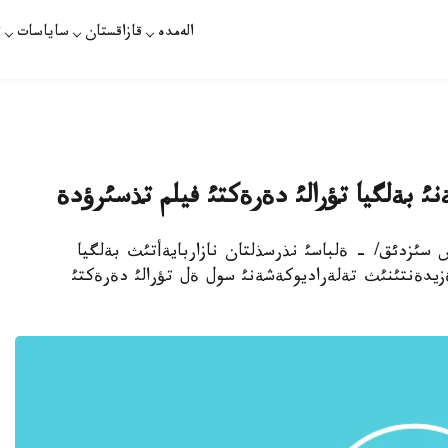
الەمدە
قازاقستان
ساياسات
ت
ئ بةلگيا تؤرالئ دةرةكتئ فيلم تذسئرؤدة
زاقپارات /ديماش سئزدئق/ - ةلباسئ نذرسذلتان نازاربايةأتئث بةلگيا
ةزيدةنتئنئث تةلةراديوكةشةنئ سول ةل تؤرالئ دةرةكتئ