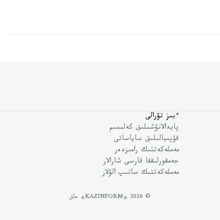
ءبىز تۋرالى
پايدالانۋشىلىق كەلىسىم
قۇپىيالىلىق ساياساتى
مەملەكەتتىك رامىزدەر
جەمقورلىققا قارسى شارالار
مەملەكەتتىك ساتىپ الۋلار
© 2026 «KAZINFORM» حاق