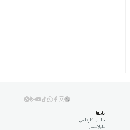
باسقا
سايت كارتاسى
بايلانىس