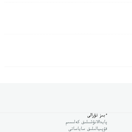
ءبىز تۋرالى
پايدالانۋشىلىق كەلىسىم
قۇپىيالىلىق ساياساتى