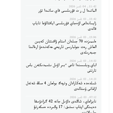
11:42, 04 تامىز 2026
الماتىدا ل ر ت قۇرىلىسى قاي ساتىدا تۇر
15:42, 03 تامىز 2026
زايسانداعى اۋەجاي قۇرىلىسى اياقتالۋعا تاياپ
قالدى
15:06, 03 تامىز 2026
ەلىمىزدە 70 جىلدان استام ۋاقىتتان كەيىن
العاش رەت جولبارىس تاريحي مەكەندەۋ ارەالىنا
جىبەرىلدى
14:52, 03 تامىز 2026
اباي وبلىسىندا تاعى ءبىر اۋىل ىشىمدىكتەن باس
تارتتى
14:23, 03 تامىز 2026
شىلدەدە شەكارادان وتپەك بولعان 4 مىڭ شەتەل
ازاماتى ۇستالدى
07:12, 03 تامىز 2026
نايزاعاي، شاڭدى داۋىل جانە 42 گرادۋسقا
دەيىنگى اپتاپ ىستىق: 17 وڭىردە ەسكەرتۋ