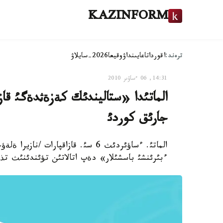
KAZINFORM
ترەند:
اقوردا
تاعايىنداۋ
وقيعا
2026-سايلاۋ
14:31, 06 ءساۋىر 2010
الماتئدا «ستاليندئك كةزةثدةگئ قاز
جارئق كوردئ
الماتئ. ءساؤئردئث 6 سئ. قازاقپارا
ءبئرئنشئ باسشئلار» دةپ اتالاتئن تؤئندئنئث تذس