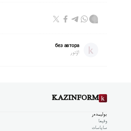
без автора
اۆتور
KAZINFORM
بوليمدەر
وقيعا
ساياسات