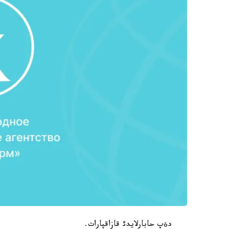
دةپ حابارلايدئ قازاقپارات.