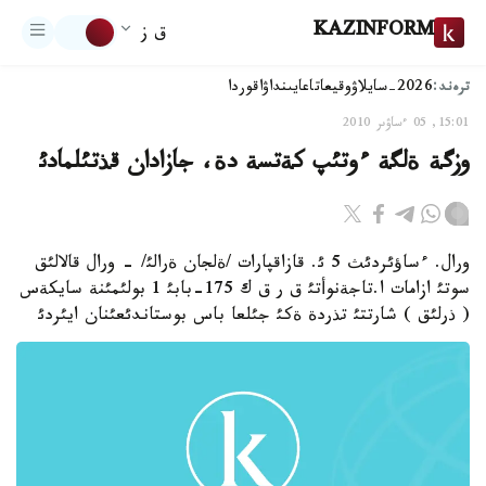
KAZINFORM
ق ز
ترەند:
2026-سايلاۋ
وقيعا
تاعايىنداۋ
اقوردا
15:01, 05 ءساۋىر 2010
وزگة ةلگة ءوتئپ كةتسة دة، جازادان قذتئلمادئ
ورال. ءساؤئردئث 5 ئ. قازاقپارات /ةلجان ةرالئ/ - ورال قالالئق
سوتئ ازامات ا.تاجةنوأتئ ق ر ق ك 175-بابئ 1 بولئمئنة سايكةس
( ذرلئق ) شارتتئ تذردة ةكئ جئلعا باس بوستاندئعئنان ايئردئ