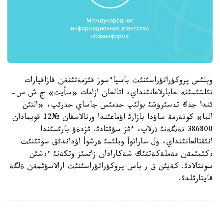
وبلئس پروكؤراتؤراسئنئث باسپاءسوز قئزمةتئنةن قازاقپارات
تئلشئسئنة حابارلاعانئنداي، اتالعان ازامات «سأيت» ج ش س-
ئندا جذك تذسئرؤشئ بولئپ جذمئس جاساي جذرئپ، «التئن
الما» كوتةرمة ساؤدا بازارئ اؤماعئندا ورنالاسقان №12 قويمادان
386800 تةثگةنئ ذرلاپ، ءئز سؤئتادئ. ئزدةؤ بارئسئندا
انئقتالعانئنداي، ول ساراتوأ وبلئسئ ةرشوأ اؤداندئق سوتئنئث
ذكئمئمةن مةملةكةتتئك شةكارادان زاثسئز وتكةنئ ءذشئن
سوتتالادئ. كةيئن ق ر باس پروكؤراتؤراسئنئث ارالاسؤئمةن ةلگة
قايتارئلدئ.