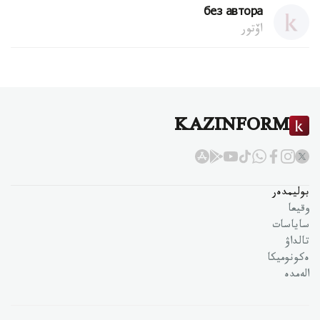
без автора
اۆتور
KAZINFORM
بوليمدەر
وقيعا
ساياسات
تالداۋ
ەكونوميكا
الەمدە