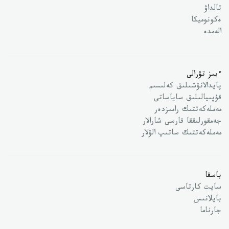
تالداۋ
ەكونوميكا
الەمدە
ءبىز تۋرالى
پايدالانۋشىلىق كەلىسىم
قۇپىيالىلىق ساياساتى
مەملەكەتتىك رامىزدەر
جەمقورلىققا قارسى شارالار
مەملەكەتتىك ساتىپ الۋلار
باسقا
سايت كارتاسى
بايلانىس
جارناما