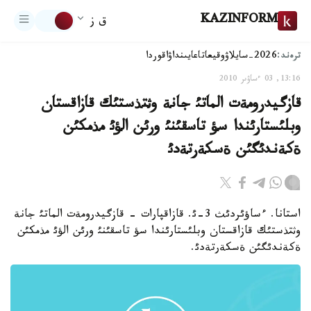
KAZINFORM
ق ز
ترەند:
2026-سايلاۋ
وقيعا
تاعايىنداۋ
اقوردا
13:16, 03 ءساۋىر 2010
قازگيدرومةت الماتئ جانة وثتذستئك قازاقستان
وبلئستارئندا سؤ تاسقئنئ ورئن الؤئ مذمكئن
ةكةندئگئن ةسكةرتةدئ
استانا. ءساؤئردئث 3-ئ. قازاقپارات - قازگيدرومةت الماتئ جانة
وثتذستئك قازاقستان وبلئستارئندا سؤ تاسقئنئ ورئن الؤئ مذمكئن
ةكةندئگئن ةسكةرتةدئ.