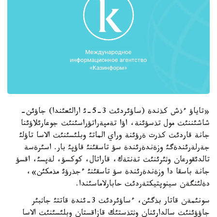
«تاياؤ ءذش كذندة (ساؤئردئث 3-5-ئ ارالئعئندا) جاؤئن-
شاشئننئث مول تذسؤئنة، اؤا تةمپةراتؤراسئنئث جوعارئلاؤئنا
جانة قاردئث كذرت ةرؤئنة وراي الماتئ وبلئسئنئث الاسا تاؤلئ
جةرلةرئندةگئ وزةندةرئندة سؤ تاسقئنئ قاؤپئ بار. اسئرةسة
تالدئقورعان وثئرئنئث تةنتةك، قاراتال، كوكسؤ، لةپسئ، اقسؤ
جانة باسقا دا وزةندةرئندة سؤ تاسقئنئ ءجذرؤئ مذمكئن»،
دةلئنگةن سينوپتيكتةردئث حابارلاماسئندا.
سونئمةن قاتار بذگئن، ءساؤئردئث 3-ئندة قاتتئ جاثبئر
جاؤؤئنئث سالدارئنان وثتذستئك قازاقستان وبلئسئنئث الاسا