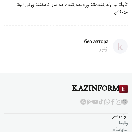
تاؤلئ جةرلةرئندةگئ وزةندةرئندة دة سؤ تاسقئنئ ورئن الؤئ
مذمكئن.
без автора
اۆتور
KAZINFORM
بوليمدەر
وقيعا
ساياسات