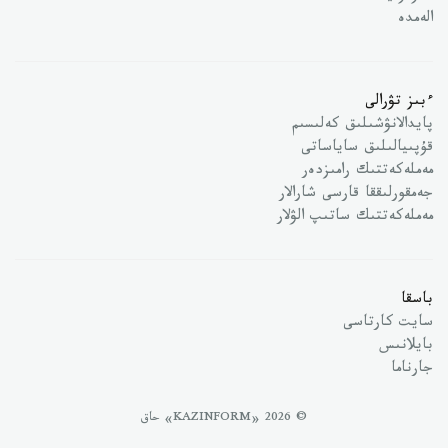
الەمدە
ءبىز تۋرالى
پايدالانۋشىلىق كەلىسىم
قۇپىيالىلىق ساياساتى
مەملەكەتتىك رامىزدەر
جەمقورلىققا قارسى شارالار
مەملەكەتتىك ساتىپ الۋلار
باسقا
سايت كارتاسى
بايلانىس
جارناما
© 2026 «KAZINFORM» حاق