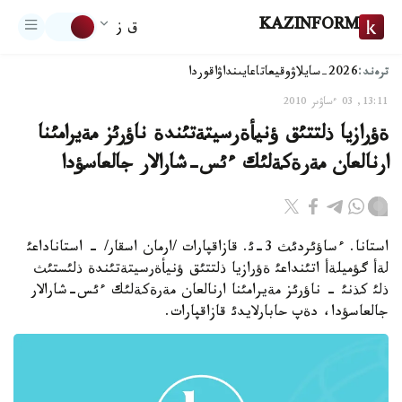
KAZINFORM
ق ز
ترەند:
2026-سايلاۋ
وقيعا
تاعايىنداۋ
اقوردا
13:11, 03 ءساۋىر 2010
ةؤرازيا ذلتتئق ؤنيأةرسيتةتئندة ناؤرئز مةيرامئنا
ارنالعان مةرةكةلئك ءئس-شارالار جالعاسؤدا
استانا. ءساؤئردئث 3-ئ. قازاقپارات /ارمان اسقار/ - استاناداعئ
لةأ گؤميلةأ اتئنداعئ ةؤرازيا ذلتتئق ؤنيأةرسيتةتئندة ذلئستئث
ذلئ كذنئ - ناؤرئز مةيرامئنا ارنالعان مةرةكةلئك ءئس-شارالار
جالعاسؤدا، دةپ حابارلايدئ قازاقپارات.