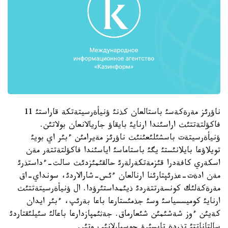
ناؤرئز مةرةكةسئ باستالعان كذنئ ؤنيأةرسيتةتكة قاراستئ 11
فاكؤلتةتتئث اراسئندا ارنايئ بايقاؤ جاريالانعان بولاتئن.
ؤنيأةرسيتةت باسشئلئعئنئث ناؤرئز مةيرامئن ءبئر اي بويئ
تويلاؤعا بايلانئستئ يگئ باستاماسئ اياسئندا فاكؤلتةتتةر مةن
اسكةري كافةدرا قئزمةتكةرلةرئ حالقئمئزدئث سالت-ءداستذرئ
مةن ادةت-عذرئپتارئنا ارنالعان ءئس-شارالاردئ، سونداي-اق
مةرةكةلئك كونسةرتتةردئ ذيئمداستئرؤدا. ال ؤنيأةرسيتةتتئث
ارنايئ كوميسسياسئ وسئ جذمئستارعا باعا بةرئپ، ءبئر ايدان
كةيئن ءوز شةشئمئن شئعارماق. جةثئمپازدارعا باعالئ سئيلئقتاردئ
سالتاناتتئ تذردة تاپسئرؤ جوسپارلانئپ وتئر.