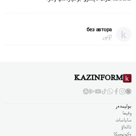
без автора
اۆتور
KAZINFORM
بوليمدەر
وقيعا
ساياسات
تالداۋ
ەكونوميكا