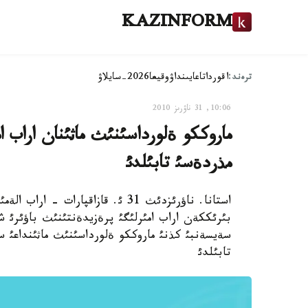
KAZINFORM
ترەند:
اقوردا
تاعايىنداۋ
وقيعا
2026-سايلاۋ
10:06, 31 ناۋرىز 2010
ماروككو ةلورداسئنئث ماثئنان اراب 
مذردةسئ تابئلدئ
استانا. ناؤرئزدئث 31 ئ. قازاقپار
بئرئككةن اراب امئرلئگئ پرةزيدةنتئنئث باؤئرئ 
سةيسةنبئ كذنئ ماروككو ةلورداسئنئث ماثئنداعئ 
تابئلدئ