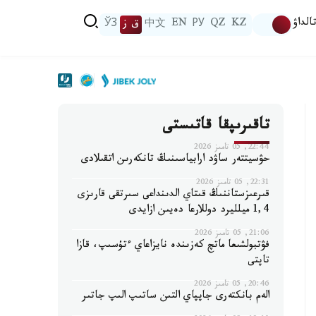
الداۋ
KZ
QZ
РУ
EN
中文
ق ز
ЎЗ
تاقىرىپقا قاتىستى
22:44, 05 تامىز 2026
حۋسيتتەر ساۋد ارابياسىنىڭ تانكەرىن اتقىلادى
22:31, 05 تامىز 2026
قىرعىزستاننىڭ قىتاي الدىنداعى سىرتقى قارىزى
1,4 ميلليرد دوللارعا دەيىن ازايدى
21:06, 05 تامىز 2026
فۋتبولشىعا ماتچ كەزىندە نايزاعاي ءتۇسىپ، قازا
تاپتى
20:46, 05 تامىز 2026
الەم بانكتەرى جاپپاي التىن ساتىپ الىپ جاتىر