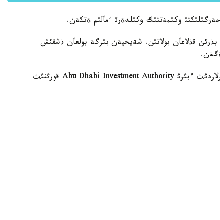
جةرگئلئكتئ وكئمةتتئك وكئلدةرئ ءمالئم ةتكةن.
بذرئن قذلاعان بولاتئن. شةيحپةن بئرگة بولعان ذشقئش
ةگةن.
وپات بولعان شةيح الةمدةگئ ءئرئ ينأةستيسيالئق قورلاردئث ءبئرئ Abu Dhabi Investment Authority قورئنئث