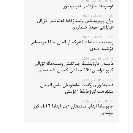
19:10, 05 تامىز 2026
قۇمىرسقا ساۋداسى قىزىپ تۇر
17:07, 05 تامىز 2026
يران پرەزيدەنتى وتستاۆكاعا كەتەتىنى تۋرالى
اقپاراتتى جوققا شىعاردى
13:56, 05 تامىز 2026
رەسەيدە شەتەلدىكتەرگە ارنالعان جاڭا ەرەجەلەر
كۇشىنە ەندى
13:42, 05 تامىز 2026
عالىمدار دارۆيننىڭ جىرتقىش وسىمدىك تۋرالى
گيپوتەزاسىن 150 جىلدان كەيىن دالەلدەدى
12:42, 05 تامىز 2026
قىتايدا ۇزاق ۋاقىت تەلەفوننان باس الماعان
ستۋدەنت اۋرۋحاناعا ءتۇستى
10:06, 05 تامىز 2026
جاپونيادا اپتاپ ىستىقتان ءبىر اپتادا 7 ادام كوز
جۇمدى