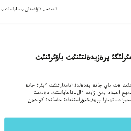
الەمدە
قازاقستان
ساياسات
ت
امئرلئگئ پرةزيدةنتئنئث باؤئرئنئث
ات - اراب الةمئنئث ةث باي جانة بةدةلدئ ادامدارئنئث ءبئرئ جانة
شةيح احمةد بةن زايةد ءال-ناحاياننئث دةنةسئ
سحيرات-تةمارا پرةفةكتؤراسئنداعئ جاساندئ كولدةن