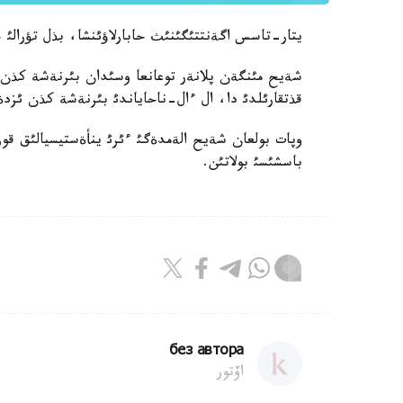
يتار-تاسس اگةنتتئگئنئث حابارلاؤئنشا، بذل تؤرالئ 
شةيح مئنگةن پلانةر توعانعا وسئدان بئرنةشة كذن 
قذتقارئلدئ دا، ال ءال-ناحاياندئ بئرنةشة كذن ئزد
باسشئسئ بولاتئن.
без автора
اۆتور