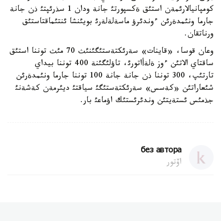
كومپانيالارئمةن استئق ةكسپورتئ جانة ودان 1 سذرئپتئ ذن جانة
جارما ونئمدةرئن ءوندئرؤ ماسةلةلةرئ بويئنشا ئنتئماقتاستئق
ورناتقان.
وعان قوسا، «قاينات» سةرئكتةستئگئنئث 70 مئث توننا استئق
ساقتاي الاتئن ءوز ةلةأاتورئ، تاؤلئگئنة 400 توننا بيداي
تارتئپ، 300 توننا ذن جانة جانة 100 توننا جارما ونئمدةرئن
شئعاراتئن «كةسس» سةرئكتةستئگئ سياقتئ ديئرمةن كةشةنئ
جذمئس ئستةيتئن وندئرئستئك اؤماعئ بار.
без автора
اۆتور