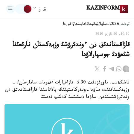
KAZINFORM
ق ز
ترەند:
2026-سايلاۋ
وقيعا
تاعايىنداۋ
اقوردا
10:10, 30 ناۋرىز 2010
قازاقستاندئق ذن ءوندئرؤشئ وزبةكستان نارئعئنا
شئعؤدئ جوسپارلاؤدا
تاشكةنت. ناؤرئزدئث 30 ئ. قازاقپارات /قذرمات سامارحان/ -
وزبةكستاننئث ساؤدا-ونةركاسئپتئك پالاتاسئنا قازاقستاندئق ذن
وندئرؤشئسئنةن ساؤدا ذسئنئسئ كةلئپ تذستئ