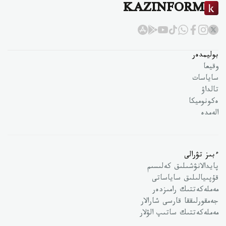
KAZINFORM
بوليمدەر
وقيعا
ساياسات
تالداۋ
ەكونوميكا
الەمدە
ءبىز تۋرالى
پايدالانۋشىلىق كەلىسىم
قۇپىيالىلىق ساياساتى
مەملەكەتتىك رامىزدەر
جەمقورلىققا قارسى شارالار
مەملەكەتتىك ساتىپ الۋلار