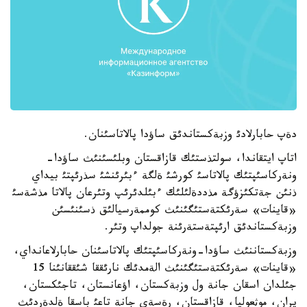
دةپ حابارلادئ وزبةكستاندئق ساؤدا پالاتاسئنان.
اتاپ ايتقاندا، سولتذستئك قازاقستان وبلئسئنئث ساؤدا-
ونةركاسئپتئك پالاتاسئ كورشئ ةلگة ءبئرئنشئ سذرئپتئ بيداي
ذنئن جةتكئزؤگة مذددةلئلئك ءبئلدئرئپ وتئرعان پالاتا مذشةسئ
«قاينات» سةرئكتةستئگئنئث كوممةرسيالئق ذسئنئسئن
وزبةكستاندئق ارئپتةستةرئنة جولداپ وتئر.
وزبةكستاننئث ساؤدا-ونةركاسئپتئك پالاتاسئنان حابارلاعانداي،
«قاينات» سةرئكتةستئگئنئث الةمدئك نارئققا شئققانئنا 15
جئلدان اسقان جانة ول وزبةكستان، اؤعانستان، تاجئكستان،
يران، موثعوليا، قازاقستان، رةسةي جانة تاعئ باسقا ةلدةردئث