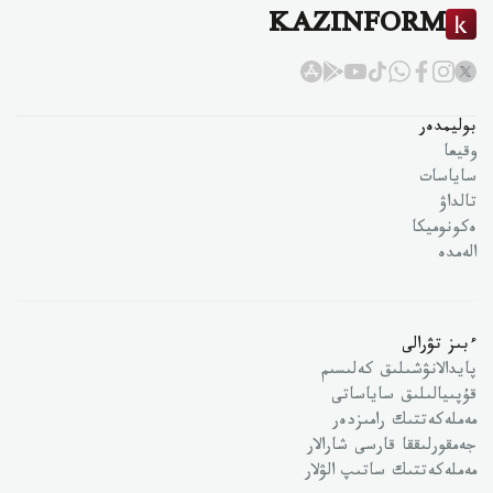
KAZINFORM
بوليمدەر
وقيعا
ساياسات
تالداۋ
ەكونوميكا
الەمدە
ءبىز تۋرالى
پايدالانۋشىلىق كەلىسىم
قۇپىيالىلىق ساياساتى
مەملەكەتتىك رامىزدەر
جەمقورلىققا قارسى شارالار
مەملەكەتتىك ساتىپ الۋلار