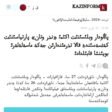
KAZINFORM
ق ز
ترەند:
2026-سايلاۋ
وقيعا
تاعايىنداۋ
اقوردا
13:30, 27 ناۋرىز 2010
پاألودار وبلئسئنئث اكئمئ «نذر وتان» پارتياسئنئث
كةثسةسئندة قالا تذرعئندارئن جةكة ماسةلةلةرئ
بويئنشا قابئلدادئ
پاألودار. ناؤرئزدئث 27 سئ. قازاقپارات - پاألودار وبلئسئنئث
اكئمئ باقئتجان ساعئنتايةأ جذما، ناؤرئزدئث 26 سئ كذنئ «نذر
وتان» پارتياسئنئث وبلئستئق فيليالئندا وتكةن قابئلداؤعا
كةلگةن ازاماتتاردئث ماسةلةلةرئن جةدةل شةشؤگة
كومةكتةستئ