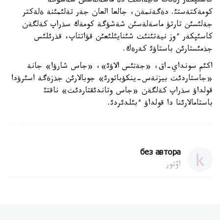
كاسئپكةر رةنات قاليةأتئث دة ماسةلةسئن شةشؤگة
كومةكتةستئ. دةگةنمةن، جالعا العان جةر تةلئمئنة ةلةكتر
جةلئسئن تارتؤ ماسةلةسئن شةشؤگة كومةك سذراپ كةلگةن
كاسئپكةر ءوز نيةتئنئث شئنايئلئعئن قؤاتتاپ، قذرئلئس
جذمئستارئن باستاؤئ كةرةك.
اكئم سونداي-اق، «جةثئس الاؤئ»، «جاس شارؤا» جانة
«جاستاردئث بيزنةس-ينكؤباتورئ» جوبالارئن جذزةگة اسئرؤدا
قولداؤ سذراپ كةلگةن «جاس وتاندئقتاردئث» ناقتئ
باستامالارئنا دا قولداؤ ءبئلدئردئ.
без автора
اۆتور