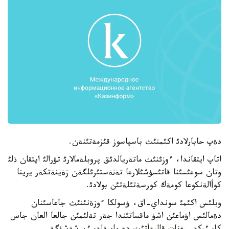
دةپ حابارلادئ اكئمنئث باسپاسوز قئزمةتئنةن.
اتاپ ايتقاندا، ءوزئنئث ماتةريالدئق پروبلةمالارئ تؤرالئ ايتقان ذلئ
وتان سوعئسئنا قاتئسؤشئلارعا تةثةستئرئلگةن زةينةتكةر يرينا
كوأالةنكوعا كومةك كورسةتئلةتئن بولادئ.
وبلئس اكئمئ سونداي-اق، ؤسولكا ءوزةنئنئث جاعاسئنان
دةمالئس اؤماعئن اشؤ ماقساتئندا جةر تةلئمئن جالعا العان جاس