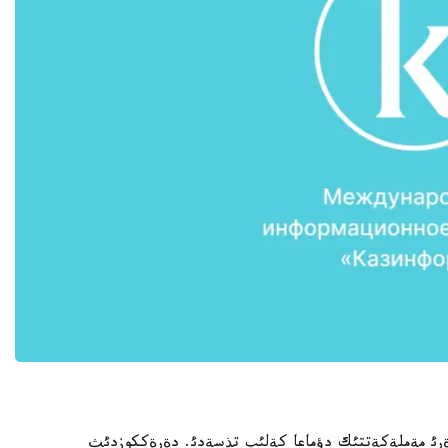
دةرئ مةملةكةتتئك دؤماعا كةلئپ تذسةدئ. دةرةككوزدئث