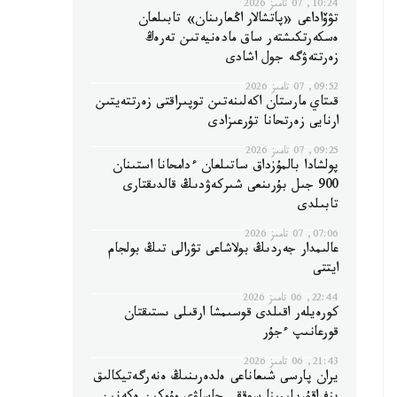
10:24, 07 تامىز 2026
تۋۆاداعى «پاتشالار اڭعارىنان» تابىلعان
ەسكەرتكىشتەر ساق مادەنيەتىن تەرەڭ
زەرتتەۋگە جول اشادى
09:52, 07 تامىز 2026
قىتاي مارستان اكەلىنەتىن توپىراقتى زەرتتەيتىن
ارنايى زەرتحانا تۇرعىزادى
09:25, 07 تامىز 2026
پولشادا بالمۇزداق ساتىلعان ءدامحانا استىنان
900 جىل بۇرىنعى شىركەۋدىڭ قالدىقتارى
تابىلدى
07:06, 07 تامىز 2026
عالىمدار جەردىڭ بولاشاعى تۋرالى تىڭ بولجام
ايتتى
22:44, 06 تامىز 2026
كورەيلەر اقىلدى قوسىمشا ارقىلى ىستىقتان
قورعانىپ ءجۇر
21:43, 06 تامىز 2026
يران پارسى شىعاناعى ەلدەرىنىڭ ەنەرگەتيكالىق