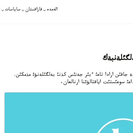
الەمدە
قازاقستان
ساياسات
ت
لگئلةنبةك
ارات - رةسةيدة جاقئن ارادا تاعئ ءبئر جةثئس كذنئ بةلگئلةنؤئ مذمكئن.
عئ سوعئستئث اياقتالؤئنا ارنالعان،