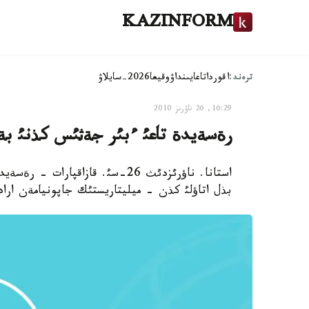
KAZINFORM
ترەند:
اقوردا
تاعايىنداۋ
وقيعا
2026-سايلاۋ
16:29, 26 ناۋرىز 2010
رةسةيدة تاعئ ءبئر جةثئس كذنئ بة
استانا. ناؤرئزدئث 26-سئ. قازاقپ
بذل اتاؤلئ كذن - ميليتاريستئك جاپونيامةن ارادا