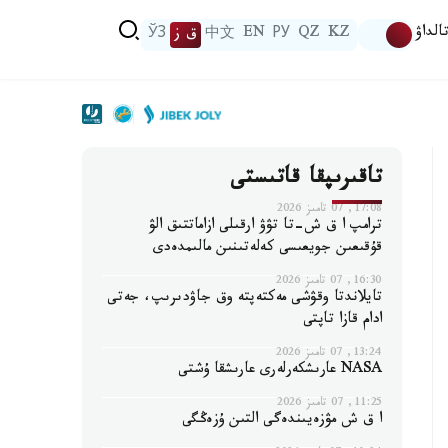
الداۋ
KZ
QZ
РУ
EN
中文
ق ز
ЎЗ
تاقىرىپقا قاتىستى
17:08, 07 تامىز 2026
ترامپ ا ق ش-تا تۋۋ ارقىلى ازاماتتىق الۋ
قۇقىعىن جويعىسى كەلەتىنىن مالىمدەدى
16:30, 07 تامىز 2026
تايلاندتا وقۋشى مەكتەپتە وق جاۋدىرىپ، جەتى
ادام قازا تاپتى
13:24, 07 تامىز 2026
NASA عارىشكەرلەرى عارىشقا ۇشتى
11:25, 07 تامىز 2026
ا ق ش مۋزەيىندەگى التىن ۇزەڭگى