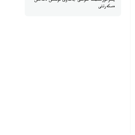
ينفراقۇرىلىمىنا سوققى جاساۋى مۇمكىن ەكەنىن
ەسكەرتتى