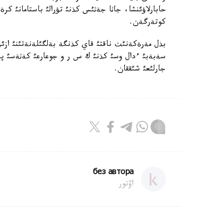
حابارلاؤئنشا، جاثا جةثئس كذنئ تؤرالئ باستامانئ 
كوتةرگةن.
سةبةبئ ءدال وسئ كذنئ ك س ر و جوعارعئ كةثةسئ پرة
جارلئعئ شئققان.
без автора
اۆتور