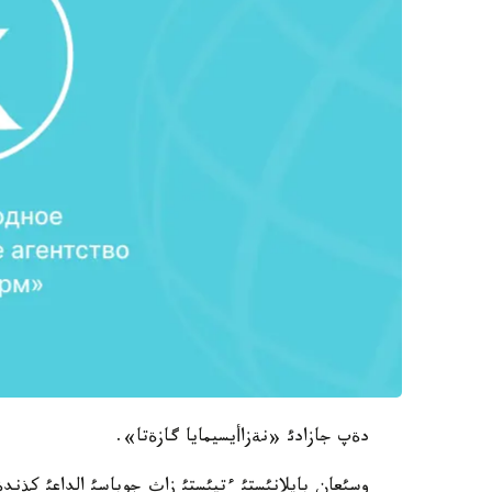
دةپ جازادئ «نةزاأيسيمايا گازةتا».
وسئعان بايلانئستئ ءتيئستئ زاث جوباسئ الداعئ كذن