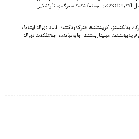
كرةمل اكئمشئلئگئنئث جةتةكشئسئ سةرگةي نارئشكين
بذل مةرةكةنئث ناقتئ قاي كذنگة بةلگئلةنةتئنئ ازئرگة بةلگئسئز. كوپشئلئك قئركذيةكتئث 3-ئ تؤرالئ ايتؤدا،
زيديؤمئنئث ميليتاريستئك جاپونيانئث جةثئلگةنئ تؤرالئ