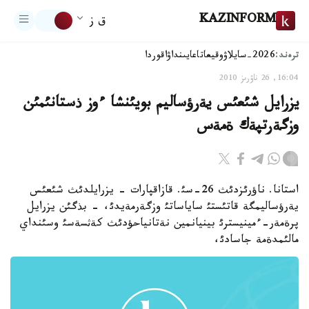
KAZINFORM
ق ز
ترەند:
2026-سايلاۋ
وقيعا
تاعايىنداۋ
اقوردا
16:04, 26 ناۋرىز 2010
يزرايل شئعئس يةرؤساليم بويئنشا ءوز ذستانئمئن
وزگةرتپةك ةمةس
استانا. ناؤرئزدئث 26-سئ. قازاقپارات - يزرايلدئث شئعئس
يةرؤساليمگة قاتئستئ ساياساتئ وزگةرمةيدئ، - بذگئن يزرايل
پرةمةر-ءمينيسترئ بينيانمين نةتانياحؤدئث كةثسةسئ وسئنداي
مالئمدةمة جاسادئ،