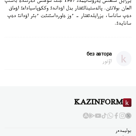
يزرايل شئعئس يةرؤساليمدئ 1967 جئلئ سوعئس كةزئندة باسئپ
العان بولاتئن. پالةستينالئقتار بذل اؤداندئ وككؤپاسياداعئ اؤماق
دةپ ساناسا، يزرايلدئقتار - ءوز ةلورداسئنئث ءبئر اؤدانئ دةپ
سانايدئ.
без автора
اۆتور
KAZINFORM
بوليمدەر