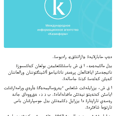
دةپ حابارلايدئ «ازاتتئق» راديوسئ.
بذل مالئمدةمة، ا ق ش باسشئلئعئمةن بولعان كةلئسسوزئ
ناتيجةسئز اياقتالعان پرةمةر ناتانياحؤ أاشينگتوننان ورالعاننان
كةيئن كةلةسئ كذنئ جاسالدئ.
ا ق ش، يزرايلدئث شئعئس ءيةرؤساليمدةگئ ةأرةي ورامدارئنئث
اياسئن كةثةيتؤ نيةتئن ماقذلدامادئ. ب ذ ذ، ةؤرووداق جانة
رةسةي تاراپتارئ دا يزرايل ذكئمةتئن بذل جوسپارئنان باس
تارتؤعا شاقئردئ.