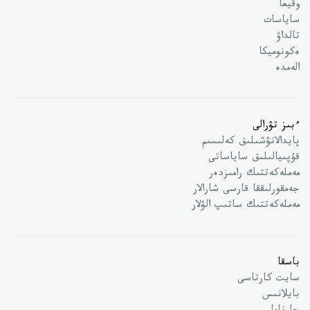
وقيعا
ساياسات
تالداۋ
ەكونوميكا
الەمدە
ءبىز تۋرالى
پايدالانۋشىلىق كەلىسىم
قۇپىيالىلىق ساياساتى
مەملەكەتتىك رامىزدەر
جەمقورلىققا قارسى شارالار
مەملەكەتتىك ساتىپ الۋلار
باسقا
سايت كارتاسى
بايلانىس