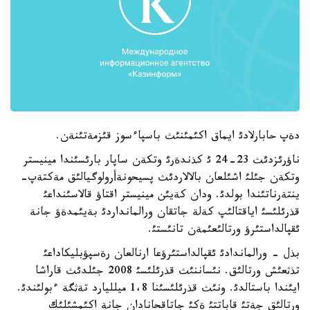
دةپ حابارلادئ ايماق اكئمئنئث باسپاءسوز قئزمةتئنةن.
ناؤرئزدئث 23-24 ئ كذندةرئ وتكةن ساپار بارئسئندا مينيستر
وتكةن جئلئ اشئلعان بالالاردئث پسيحونةأرولوگيالئق مةكتةپ-
ينتةرناتئندا بولدئ. ودان كةيئن مينيستر اقتاؤ قالاسئنداعئ
قذرئلئسئ اياقتالئپ كةلة جاتقان ورالمانداردئ بةيئمدةؤ جانة
ئقپالداستئرؤ ورتالئعئمةن تانئستئ.
بذل - ورالماندادئ ئقپالداستئرؤعا ارنالعان رةسپؤبليكاداعئ
تذثعئش ورتالئق. نئساننئث قذرئلئسئ 2008 جئلدئث قاراشا
ايئندا باستالدئ. ونئث قذرئلئسئنا 1،8 ميلليارد تةثگة ءبولئندئ.
ورتالئق جةتئ قاباتتئ ةكئ جاتاقحانادان جانة اكئمشئلئك