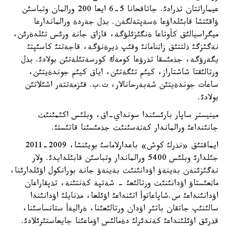
عيماراتتان تذرادئ. جاتاقحانا 5-6 ايعا 200 ورالمان وتباسئن
ؤاقئتشا قابئلداؤعا ةسةپتةلگةن. بذل جةردة ورالماندارعا
ميگراسيالئق كأوتاعا ةنگئزئلؤگة، قازاق جانة ورئس تئلدةرئن،
نةگئزگئ ذلتتئق زاثنامانئ وقئپ ذيرةنؤگة، قاجةتتئ كاسئپتئ
يگةرؤگة، جذمئسقا تذرؤعا كومةك كورسةتئلةتئن بولادئ. بذل
ورتالئقتا شاشتاراز، كيئم تئگةتئن، اياق كيئم جوندةيتئن،
ساعات جوندةيتئن شةبةرحانالار، ت.ب. قئزمةتتةر اشئلاتئن
بولادئ.
مينيستر ساپار بارئسئندا سونداي-اق، وبلئس اكئمئنئث
جانئنداعئ ورالماندار كةثةسئنئث جذمئسئنا قاتئستئ.
ايماقتئق «نذرلئ كوش» باعدارلاماسئ بويئنشا، 2009-2011
جئلدارئ وبلئس 5400 ورالماندار وتباسئن قابئلدايدئ. ولار
نةگئزئنةن بةينةؤ اؤدانئنئث بةينةؤ جانة بورانكول اؤئلدارئنا،
ماثعئستاؤ اؤدانئنئث ورتالئعئ - شةتپة كةنتئنة، تذپقاراعان
اؤدانئنداعئ س.شاپاعاتوأ اتئنداعئ اؤئلعا، مذنايلئ اؤدانئندا
سالئنئپ جاتقان باتئر اؤدان ورتالئعئنا، ةراليةأ ستانساسئنا،
قذرئق اؤئلئنداعئ كةندئرلئ دةمالئس اؤماعئنا جايعاستئرئلادئ.