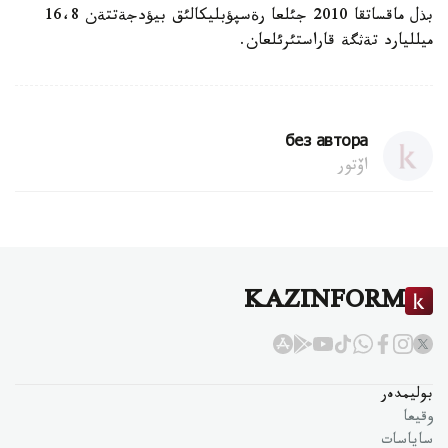
بذل ماقساتقا 2010 جئلعا رةسپؤبليكالئق بيؤدجةتتةن 16،8
ميلليارد تةثگة قاراستئرئلعان.
без автора
اۆتور
KAZINFORM
بوليمدەر
وقيعا
ساياسات