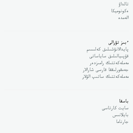
تالداۋ
ەكونوميكا
الەمدە
ءبىز تۋرالى
پايدالانۋشىلىق كەلىسىم
قۇپىيالىلىق ساياساتى
مەملەكەتتىك رامىزدەر
جەمقورلىققا قارسى شارالار
مەملەكەتتىك ساتىپ الۋلار
باسقا
سايت كارتاسى
بايلانىس
جارناما