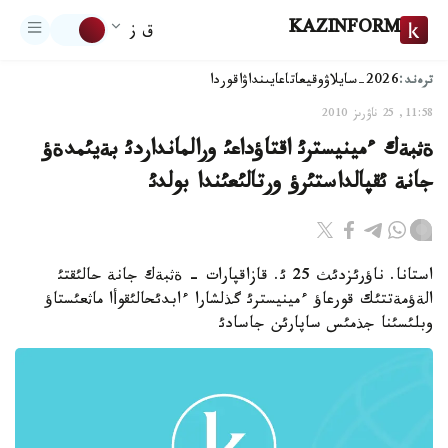
KAZINFORM
ق ز
ترەند:
2026-سايلاۋ
وقيعا
تاعايىنداۋ
اقوردا
11:58, 25 ناۋرىز 2010
ةثبةك ءمينيسترئ اقتاؤداعئ ورالمانداردئ بةيئمدةؤ
جانة ئقپالداستئرؤ ورتالئعئندا بولدئ
استانا. ناؤرئزدئث 25 ئ. قازاقپارات - ةثبةك جانة حالئقتئ
الةؤمةتتئك قورعاؤ ءمينيسترئ گذلشارا ءابدئحالئقوأا ماثعئستاؤ
وبلئسئنا جذمئس ساپارئن جاسادئ