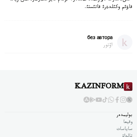
قاؤئم وكئلدةرئ قاتئستئ.
без автора
اۆتور
KAZINFORM
بوليمدەر
وقيعا
ساياسات
تالداۋ