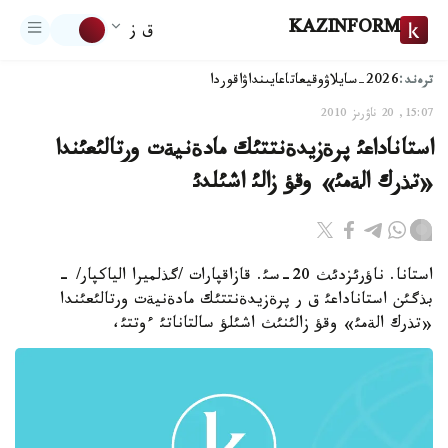
KAZINFORM
ق ز
ترەند:
2026-سايلاۋ
وقيعا
تاعايىنداۋ
اقوردا
15:07, 20 ناۋرىز 2010
استاناداعئ پرةزيدةنتتئك مادةنيةت ورتالئعئندا
«تذرك الةمئ» وقؤ زالئ اشئلدئ
استانا. ناؤرئزدئث 20-سئ. قازاقپارات /گذلميرا الياكپار/ -
بذگئن استاناداعئ ق ر پرةزيدةنتتئك مادةنيةت ورتالئعئندا
«تذرك الةمئ» وقؤ زالئنئث اشئلؤ سالتاناتئ ءوتتئ،