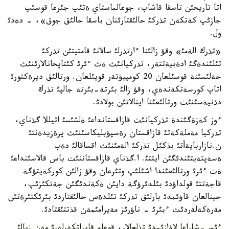
اتا تاريحئن تاسقا قاشاپ، جوعالماستاي ةتئپ جئرعا قوسئپ
جازئپ كةتكةن تذركئ حالئقتارئنان باسقا حالئق جوق»، - دةدئ
ول.
«تذرك الةمئ» وقؤ زالئنا ءارتذرلئ سالانئ قامتيتئن تذركئ
تئلئندةگئ ادةبيةتتةر، تذركيانئث ةث ءئرئ كئتاپحانالارئنئث
جةلئسئنة قوسئلعان 20 كومپيؤتةر قويئلعان. ورتالئق ديرةكتورئ
اتاپ كورسةتكةندةي، وقؤ زالئ بئرتة-بئرتة جالپئ تذرك
دذنيةسئنئث ورتالئعئنا اينالاتئن بولادئ.
ءوز كةزةگئندة تذركيانئث قازاقستانداعئ ةلشئسئ اتيللا گذناي،
تذركيا مةملةكةتئ قازاقستان رةسپؤبليكاسئنئث پرةزيدةنتئ
ن.نازاربايةأتئ بذكئل تذركئ الةمئنئث اقساقالئ دةپ
ةسةپتةيتئندئگئن ايتتئ. ا.گذناي قازاقستاننئث باس قالاسئنداعئ
ةث ءئرئ ورتالئعئندا اشئلئپ وتئرعان وقؤ زالئن كوركةيتؤگة
قاجةتتئ قولداؤدئ بئلدئرؤگة دايئن ةكةندئگئن جةتكئزئپ،
جينالعان قاؤئمدئ بارلئق تذركئ تئلدةس حالئقتاردئ بئرئكتئرةتئن
مةرةكةلةردئث ءبئرئ - ناؤرئز مةيرامئمةن قذتتئقتادئ.
ءئس-شاراعا لاؤازئمدئ تذلعالار، قوعام قايراتكةرلةرئ مةن زيالئ