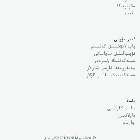
ەكونوميكا
الەمدە
ءبىز تۋرالى
پايدالانۋشىلىق كەلىسىم
قۇپىيالىلىق ساياساتى
مەملەكەتتىك رامىزدەر
جەمقورلىققا قارسى شارالار
مەملەكەتتىك ساتىپ الۋلار
باسقا
سايت كارتاسى
بايلانىس
جارناما
© 2026 «KAZINFORM» حاق