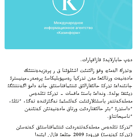
دةپ حابارلايدئ قازاقپارات.
«تذرك الةمئ» وقؤ زالئنئث اشئلؤئنا ق ر پرةزيدةنتتئك
مادةنيةت ورتالئعئ مةن تذركيا رةسپؤبليكاسئ پرةمةر-مينيسترئ
جانئنداعئ تذركئ حالئقارالئق ئنتئماقتاستئق جانة دامؤ اگةنتتئگئ
ذيئتقئ بولدئ. ونداعئ باستئ ماقسات - تذركئ تئلدةس
مةملةكةتتةر باسشئلارئنئث كةلئسئمئ نةگئزئندة تةگئ، ءتئلئ،
ءداستذرئ ءبئر حالئقتاردئث ورتاق مادةنيةتئن كةثئنةن
ءناسيحاتتاؤ.
"تذركئ تئلدةس مةملةكةتتةردئث ئنتئماقتاستئق كةثةسئن
(تذركئ كةثةسئ) قذرؤدئ 2009 جئلعئ قازان ايئندا