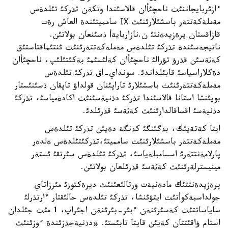
ءازئربايجاننئث ناحچئأان قالاسئندا وتكةن تذركئ تئلدةس
مةملةكةتتةر باسشئلارئنئث ІХ سامميتئندة العاش رةت
قازاقستان پرةزيدةنتئ ن.نازاربايةأ ذسئنعان بولاتئن.
ناتيجةسئندة تذركئ تئلدةس مةملةكةتتةرئنئث ئنتئماقتاستئق
كةثةسئن قذرؤ تؤرالئ ناحچئأان كةلئسئمئ بةكئتئلئپ، ناحچئأان
دةكلاراسياسئ قابئلداندئ. سونداي-اق تذركئ تئلدةس
مةملةكةتتةرئنئث باسشئلارئ تاراپئنان قولداؤ تاپقان ذسئنئستار
بويئنشا استانا قالاسئندا تذركئ دذنيةسئنئث اكادةمياسئ، تذركئ
دذنيةسئ اقساقالدارئنئث كةثةسئ قذرئلدئ.
ايتا كةتةيئك، بذگئنگئ كذنگة دةيئن تذركئ تئلدةس
مةملةكةتتةر باسشئلارئنئث سامميتئ،تذركئتئلدةس ةلدةر
پارلامةنتتةرئ اسسامبلةياسئ، تذركئ تئلدةس سئرتقئ ئستةر
مينيسترلةرئنئث كةثةسئ قذرئلعان بولاتئن.
پرةزيدةنتتئك مادةنيةت ورتالئعئنئث ديرةكتورئ مئرزاتاي
جولداسبةكوأتئث ايتؤئنشا، تذركئ تئلدةس حالئقتار ءارتذرلئ
ساياساتتئث كةسئرئنةن ءبئر-بئرئنةن اجئراپ، 1 مئث جئلدان
استام ؤاقئتتان كةيئن قايتا تابئستئ. «دذنيةجذزئندة ءوزئنئث