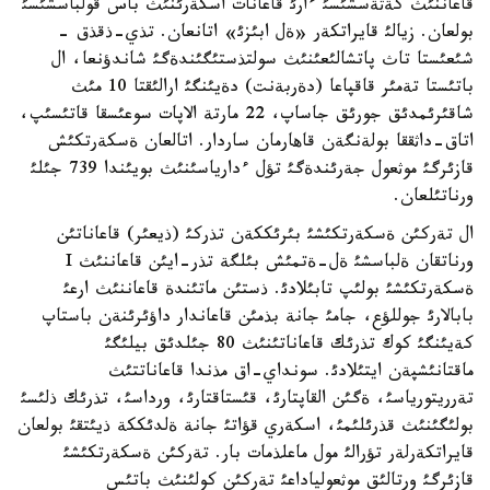
قاعاننئث كةثةسشئسئ ءارئ قاعانات اسكةرئنئث باس قولباسشئسئ
بولعان. زيالئ قايراتكةر «ةل ابئزئ» اتانعان. تذي-ذقذق -
شئعئستا تاث پاتشالئعئنئث سولتذستئگئندةگئ شاندؤنعا، ال
باتئستا تةمئر قاقپاعا (دةربةنت) دةيئنگئ ارالئقتا 10 مئث
شاقئرئمدئق جورئق جاساپ، 22 مارتة الاپات سوعئسقا قاتئسئپ،
اتاق-داثققا بولةنگةن قاهارمان ساردار. اتالعان ةسكةرتكئش
قازئرگئ موثعول جةرئندةگئ تؤل ءدارياسئنئث بويئندا 739 جئلئ
ورناتئلعان.
ال تةركئن ةسكةرتكئشئ بئرئككةن تذركئ (ذيعئر) قاعاناتئن
ورناتقان ةلباسشئ ةل-ةتمئش بئلگة تذر-ايئن قاعاننئث I
ةسكةرتكئشئ بولئپ تابئلادئ. ذستئن ماتئندة قاعاننئث ارعئ
بابالارئ جوللؤع، جامئ جانة بذمئن قاعاندار داؤئرئنةن باستاپ
كةيئنگئ كوك تذرئك قاعاناتئنئث 80 جئلدئق بيلئگئ
ماقتانئشپةن ايتئلادئ. سونداي-اق مذندا قاعاناتتئث
تةرريتورياسئ، ةگئن القاپتارئ، قئستاقتارئ، ورداسئ، تذرئك ذلئسئ
بولئگئنئث قذرئلئمئ، اسكةري قؤاتئ جانة ةلدئككة ذيئتقئ بولعان
قايراتكةرلةر تؤرالئ مول ماعلذمات بار. تةركئن ةسكةرتكئشئ
قازئرگئ ورتالئق موثعولياداعئ تةركئن كولئنئث باتئس