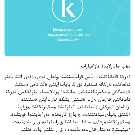
دةپ حابارلايدئ قازاقپارات.
تذركئ قاعاناتئنئث باس قولباسشئسئ بولعان تذي-ذقذق اتتئ باتئر
تذلعانئث ةرلئك ئستةرئ تؤرالئ باياندايتئن ةكئ تاس ذستئنئ
كذلتةگئن ةسكةرتكئشئنئث جانئندا ورنالاسسا، بئرئككةن تذركئ
قاعاناتئن قذرعان ةل- ةتمئش بئلگة تذر-ايئن ةسئمئنة
ارنالعان تةركئن ذستئنئنئث ءبئرئنشئ ةسكةرتكئشئ ةؤرازيا
ذلتتئق ؤنيأةرسيتةتئنئث «جازؤ تاريحئ» مذراجايئندا قويئلدئ.
ةسكةرتكئشتةردئث سالتاناتتئ اشئلؤ راسئمئنة ق ر مادةنيةت
ءمينيسترئ مذحتار قذل-مذحاممةد، ق ر بئلئم جانة عئلئم