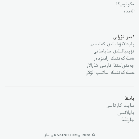
ەكونوميكا
الەمدە
ءبىز تۋرالى
پايدالانۋشىلىق كەلىسىم
قۇپىيالىلىق ساياساتى
مەملەكەتتىك رامىزدەر
جەمقورلىققا قارسى شارالار
مەملەكەتتىك ساتىپ الۋلار
باسقا
سايت كارتاسى
بايلانىس
جارناما
© 2026 «KAZINFORM» حاق