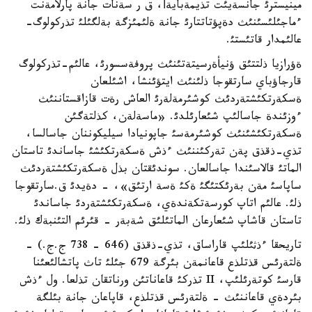
مينيسترئ جانسةيئت تذيمةبايةأ، ق ر سةنات جانة پارلامةنت
ءماجئلئسئنئث دةپؤتاتتارئ جانة ةلئمئزگة بةلگئلئ تذركولوگ-
عالئمدار قاتئستئ.
ةؤرازيا ذلتتئق ؤنيأةرسيتةتئنئث پروفةسسورئ، عالئم-تذركولوگ
قارجاؤباي سارتقوجا ذلئنئث ايتؤئنشا، اشئلعان
ةسكةرتكئشتةردئث كوشئرمةلةرئ العاش رةت قازاقستاننئث
ءوزئندة جاسالئپ شئعارئلدئ. «ماسةلةن، كذلتةگئن
ةسكةرتكئشئنئث كوشئرمةسئ جاپونيادا سيليكوننان جاسالسا،
تذي-ذقذق پةن تةركئننئث ءذش ةسكةرتكئشئ جاساندئ تاستان
الماتئ قالاسئندا جاسالعان. سوندئقتان بذل ةسكةرتكئشتةردئث
ساپاسئ مةن بةرئكتئگئ ةكئ ةسة ارتئق»، - دةيدئ ق.سارتقوجا
ذلئ. عالئم اتاپ كورسةتكةندةي، ةسكةرتكئشتةردئ جاساندئ
تاستان قاشاپ شئعارعان الماتئلئق شةبةر - قئرئم التئنبةك ذلئ.
تاريحقا ءذثئلئپ قاراساق، تذي-ذقذق (646 - 738 ج.ج.) -
ةلتةرئس قذتلذع قاعانمةن بئرگة 679 جئلئ تاث پاتشالئعئنا
قارسئ كوتةرئلئپ، II تذركئ قاعاناتئن ورناتقان تذلعا. ول ءذش
بئردةي قاعاننئث - ةلتةرئس قذتلذع، قاپاعان جانة بئلگة