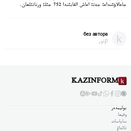
جاعالاؤئنداعئ جةتئ اعاش القابئندا 752 جئلئ ورناتئلعان.
без автора
اۆتور
KAZINFORM
بوليمدەر
وقيعا
ساياسات
تالداۋ