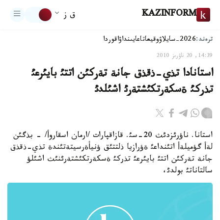
KAZINFORM
ق ز
ترەند:
2026-سايلاۋ
وقيعا
تاعايىنداۋ
اقوردا
14:39, 20 ناۋرىز 2010
استانادا تذي-ذقذق جانة تةركئن اتتئ بايئرعئ
تذركئ ةسكةرتكئشتةرئ اشئلدئ
استانا. ناؤرئزدئث 20-سئ. قازاقپارات /ارمان اسقاروأ/ - بذگئن
لةأ گؤميلةأ اتئنداعئ ةؤرازيا ذلتتئق ؤنيأةرسيتةتئندة تذي-ذقذق
جانة تةركئن اتتئ بايئرعئ تذركئ ةسكةرتكئشتةرئنئث اشئلؤ
سالتاناتئ بولدئ،