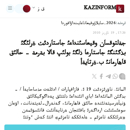
KAZINFORM
ق ز
ترەند:
2026-سايلاۋ
وقيعا
تاعايىنداۋ
اقوردا
17:26, 19 ناۋرىز 2010
جةلتوقسان وقيعاسئنداعئ جاستاردئث ةرلئگئ
بذگئنگئ جاستارعا ذلگئ بولئپ قالا بةرمة - حالئق
قاهارمانئ ب.ةرتايةأ
الماتئ. ناؤرئزدئث 19 ئ. قازاقپارات / ادئلةت مذساحايةأ / -
بذگئن الماتئداعئ اباي اتئنداعئ ذلتتئق پةداگوگيكالئق
ؤنيأةرسيتةتئندة حالئق قاهارمانئ، گةنةرال-لةيتةنانت، اؤعان
سوعئسئنئث ارداگةرئ باقئتجان ةرتايةأتئث قاتئسؤئمةن
«ةرلئككة تاعزئم - ةلدئككة تاعزئم» اتتئ كةش ءوتتئ