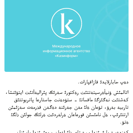
دةپ حابارلايدئ قازاقپارات.
اتالمئش ؤنيأةرسيتةتتئث رةكتورئ سةرئك پئراليةأتئث ايتؤئنشا،
كةشتئث نةگئزگئ ماقساتئ - ستؤدةنت جاستارعا پاتريوتتئق
تاربية بةرؤ، تؤعان ةلئ مةن جةرئنة دةگةن قذرمةت سةزئمئن
ارتتئرئپ، ةل نامئسئن قورعاعان ةرلةردئث ةرلئك جولئن ذلگئ
ةتؤ.