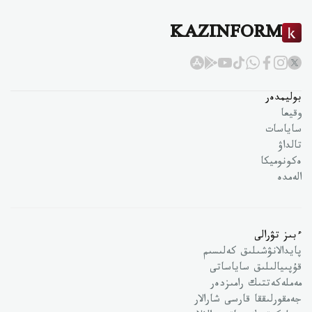
KAZINFORM
بوليمدەر
وقيعا
ساياسات
تالداۋ
ەكونوميكا
الەمدە
ءبىز تۋرالى
پايدالانۋشىلىق كەلىسىم
قۇپىيالىلىق ساياساتى
مەملەكەتتىك رامىزدەر
جەمقورلىققا قارسى شارالار