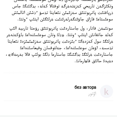
كةزدةسؤ بارئسئندا ب.ةرتاي ذلئ اؤعان سوعئسئندا باسئنان
وتكئزگةن تاريحي كةزةثدةرگة توقتالا كةلة، بذگئنگئ جاس
ذرپاقتئث پاتريوتتئق سةزئمئن نئعايتا تذسؤ ءذشئن اتالمئش
سوعئستاعئ قازاق جاؤئنگةرلةرئنئث ةرلئگئن ايتئپ ءوتتئ.
سونئمةن قاتار، ول جاستاردئث پاتريوتتئق رؤحتا تاربية الئپ
كةلة جاتقانئن ايتئپ ءوتتئ. «ذلئ وتان سوعئسئنداعئ باؤكةثدةر
ةرلئگئ سول كةزدةگئ ءبئزدئث پاتريوتتئق سةزئمئمئزدئ نئعايتا
تذسسة، اؤعان سوعئسئنداعئ، جةلتوقسان وقيعاسئنداعئ
جاستاردئث ةرلئگئ بذگئنگئ جاستارعا ذلگئ بولئپ قالا بةرمةك»،
دةيدئ حالئق قاهارمانئ.
без автора
اۆتور