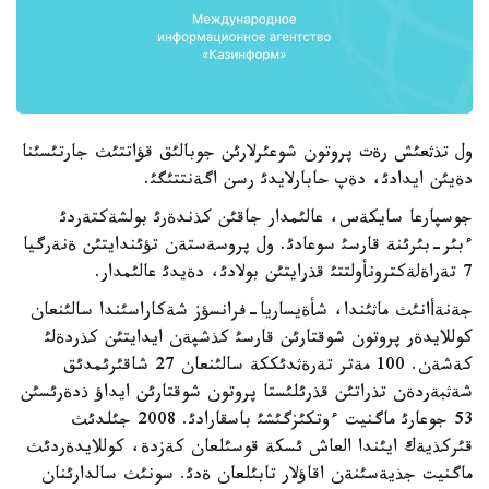
ول تذثعئش رةت پروتون شوعئرلارئن جوبالئق قؤاتتئث جارتئسئنا
دةيئن ايدادئ، دةپ حابارلايدئ رسن اگةنتتئگئ.
جوسپارعا سايكةس، عالئمدار جاقئن كذندةرئ بولشةكتةردئ
ءبئر-بئرئنة قارسئ سوعادئ. ول پروسةستةن تؤئندايتئن ةنةرگيا
7 تةراةلةكترونأولتتئ قذرايتئن بولادئ، دةيدئ عالئمدار.
جةنةأانئث ماثئندا، شأةيساريا-فرانسؤز شةكاراسئندا سالئنعان
كوللايدةر پروتون شوقتارئن قارسئ كذشپةن ايدايتئن كذردةلئ
كةشةن. 100 مةتر تةرةثدئككة سالئنعان 27 شاقئرئمدئق
شةثبةردةن تذراتئن قذرئلئستا پروتون شوقتارئن ايداؤ ذدةرئسئن
53 جوعارئ ماگنيت ءوتكئزگئشئ باسقارادئ. 2008 جئلدئث
قئركذيةك ايئندا العاش ئسكة قوسئلعان كةزدة، كوللايدةردئث
ماگنيت جذيةسئنةن اقاؤلار تابئلعان ةدئ. سونئث سالدارئنان