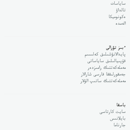
ساياسات
تالداۋ
ەكونوميكا
الەمدە
ءبىز تۋرالى
پايدالانۋشىلىق كەلىسىم
قۇپىيالىلىق ساياساتى
مەملەكەتتىك رامىزدەر
جەمقورلىققا قارسى شارالار
مەملەكەتتىك ساتىپ الۋلار
باسقا
سايت كارتاسى
بايلانىس
جارناما