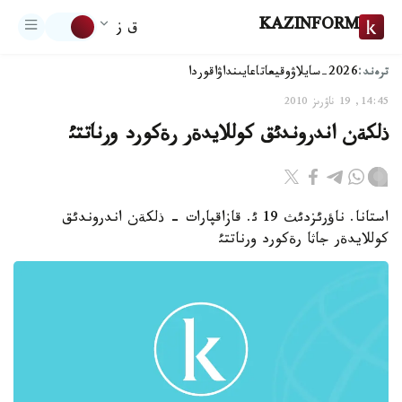
KAZINFORM
ق ز
ترەند:
2026-سايلاۋ
وقيعا
تاعايىنداۋ
اقوردا
14:45, 19 ناۋرىز 2010
ذلكةن اندروندئق كوللايدةر رةكورد ورناتتئ
استانا. ناؤرئزدئث 19 ئ. قازاقپارات - ذلكةن اندروندئق
كوللايدةر جاثا رةكورد ورناتتئ