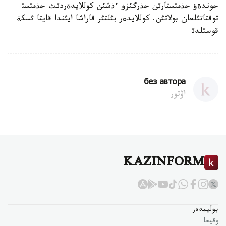
جوندةؤ جذمئستارئن جذرگئزؤ ءذشئن كوللايدةردئث جذمئسئ
توقتاتئلعان بولاتئن. كوللايدةر بئلتئر قاراشا ايئندا قايتا ئسكة
قوسئلدئ
без автора
اۆتور
KAZINFORM
بوليمدەر
وقيعا