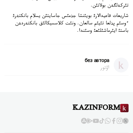
تئركةلگةن بولاتئن.
شاريعات قاعيدالارئ بويئنشا جذمئس جاسايتئن يسلام بانكتةرئ
ءوسئم پذلعا تئيئم سالعان. ونئث كلاسسيكالئق بانكتةردةن
باستئ ايئرماشئلئعئ وسئندا.
без автора
اۆتور
KAZINFORM