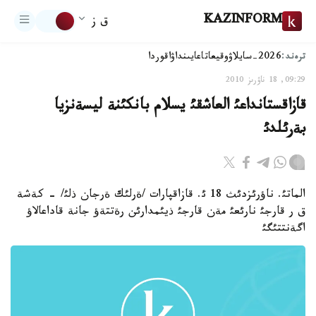
KAZINFORM
ق ز
ترەند:
2026-سايلاۋ
وقيعا
تاعايىنداۋ
اقوردا
09:29, 18 ناۋرىز 2010
قازاقستانداعئ العاشقئ يسلام بانكئنة ليسةنزيا
بةرئلدئ
الماتئ. ناؤرئزدئث 18 ئ. قازاقپارات /ةرلئك ةرجان ذلئ/ - كةشة
ق ر قارجئ نارئعئ مةن قارجئ ذيئمدارئن رةتتةؤ جانة قاداعالاؤ
اگةنتتئگئ