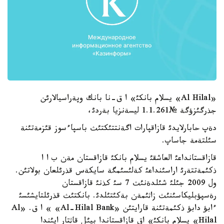
«Al Hilal» يسلام بانكئ» ا ق-نا بانك وپةراسيالارئن
جذرگئزؤگة №1.1.261 ليسةنزيا بةردئ،
دةپ حابارلايدئ قازاقپارات اگةنتتئكتئث باسپاءسوز قئزمةتئنة
سئلتةمة جاساپ.
قازاقستانداعئ العاشقئ يسلام بانكئ قازاقستان مةن ب ا ا
ذكئمةتتةرئ اراسئنداعئ كةلئسئمگة سايكةس قذرئلعان بولاتئن.
ول 2009 جئلئ شئلدةنئث 7 سئ كذنئ قازاقستان
رةسپؤبليكاسئنئث زاثئمةن بةكئتئلدئ. بانكتئث قذرئلتايشئسئ
ءابؤ دابؤ ذكئمةتئنة قارايتئن «Al-Hilal Bank» » ا ق. «Al
Hilal» يسلام بانكئ» اق قازاقستاندا بيئل قاثتار ايئندا