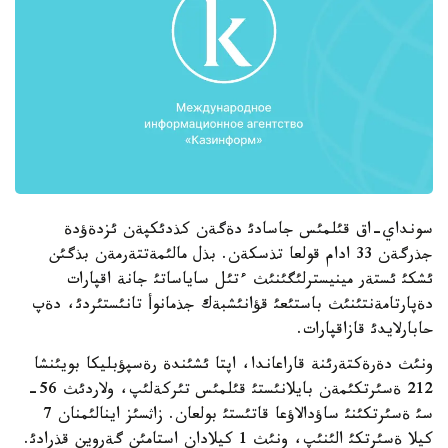
سونداي-اق قئلمئس جاسادئ دةگةن كذدئكپةن ئزدةؤدة
جذرگةن 33 ادام قولعا تذسكةن. بذل مالئمةتتةرمةن بذگئن
ئشكئ ئستةر مينيسترلئگئنئث ءتئل ساياساتئ جانة اقپارات
دةپارتامةنتئنئث باستئعئ قؤانئشبةك جذمانوأ تانئستئردئ، دةپ
حابارلايدئ قازاقپارات.
ونئث دةرةكتةرئنة قاراعاندا، اپتا ئشئندة رةسپؤبليكا بويئنشا
212 ةسئرتكئمةن بايلانئستئ قئلمئس تئركةلئپ، ولاردئث 56-
سئ ةسئرتكئنئ ساؤدالاؤعا قاتئستئ بولعان. زاثسئز اينالئمنان 7
كيلا ةسئرتكئ الئنئپ، ونئث 1 كيلادان استامئن گةروين قذرادئ.