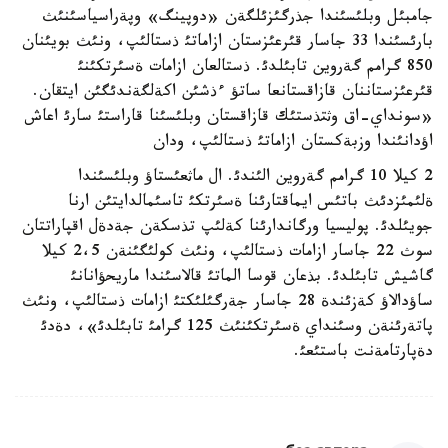
جامبئل وبلئسئندا جذرگئزئلگةن «دوپينگ» وپةراسياسئنئث
بارئسئندا 33 جاسار قئرعئزستان ازاماتئ ذستالئپ، ونئث بويئنان
850 گرامم گةروين تابئلدئ. ذستالعان ازامات ةسئرتكئنئ
قئرعئزستاننان قازاقستانعا ساتؤ ءذشئن اكةلگةندئگئن ايتقان.
«سونداي-اق وثتذستئك قازاقستان وبلئسئنا قاراستئ سارئ اعاش
اؤدانئندا وزبةكستان ازاماتئ ذستالئپ، ودان
2 كيلا 10 گرامم گةروين الئندئ. ال ماثعئستاؤ وبلئسئندا
ةلئمئزدئث باتئس ايماقتارئنا ةسئرتكئ تاسئمالدايتئن ارنا
جويئلدئ. پوليسيا ورگاندارئنا كةلئپ تذسكةن جةدةل اقپاراتتان
سوث 22 جاسار ازامات ذستالئپ، ونئث كولئگئنةن 2،5 كيلا
گاشيش تابئلدئ. بذعان قوسا الماتئ قالاسئندا ماريحؤانانئ
ساؤدالاؤ كةزئندة 28 جاسار جةرگئلئكتئ ازامات ذستالئپ، ونئث
پاتةرئنةن وسئنداي ةسئرتكئنئث 125 گرامئ تابئلدئ»، دةدئ
دةپارتامةنت باستئعئ.