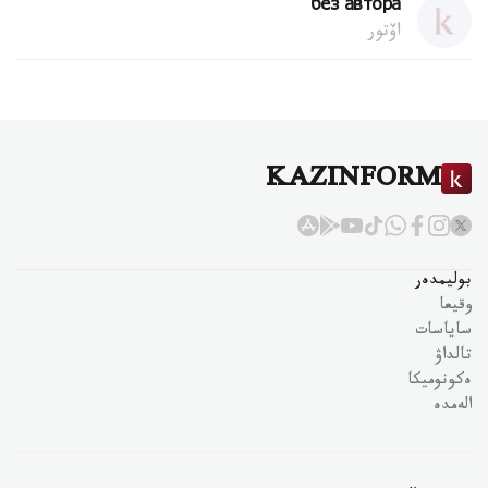
без автора
اۆتور
KAZINFORM
بوليمدەر
وقيعا
ساياسات
تالداۋ
ەكونوميكا
الەمدە