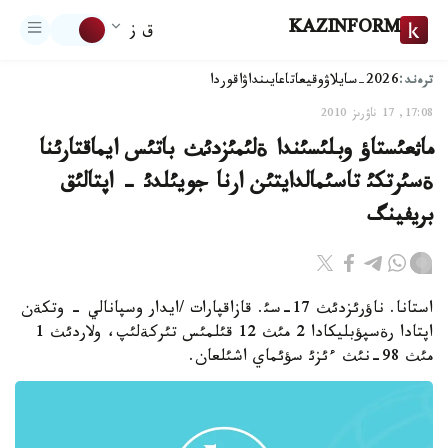
KAZINFORM
ق ز
ترەند:
2026-سايلاۋ
وقيعا
تاعايىنداۋ
اقوردا
17:08, 17 ناۋرىز 2010
ماثعئستاؤ وبلئسئندا ةلئمئزدئث باتئس ايماقتارئنا
ةسئرتكئ تاسئمالدايتئن ارنا جويئلدئ - اپتالئق
بريفينگ
استانا. ناؤرئزدئث 17-سئ. قازاقپارات /ايدار وسپانالي - وتكةن
اپتادا رةسپؤبليكادا 2 مئث 12 قئلمئس تئركةلئپ، ولاردئث 1
مئث 98-نئث ءئزئ سؤئماي اشئلعان.