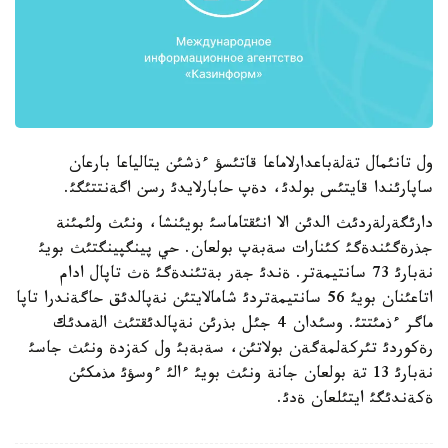
ول تانئمال تةلةباعدارلاماعا قاتئسؤ ءذشئن يتالياعا بارعان
ساپارئندا قايتئس بولدئ، دةپ حابارلايدئ رسن اگةنتتئگئ.
دارئگةرلةردئث الدئن الا انئقتاماسئ بويئنشا، ونئث ولئمئنة
جذرةگئندةگئ كئنارات سةبةپ بولعان. حي پينگپينگتئث بويئ
نةبارئ 73 سانتيمةتر. ةندئ جةر بةتئندةگئ ةث تاپال ادام
اتاعئنان بويئ 56 سانتيمةتردئ شامالايتئن نةپالدئق حاگةندرا تاپا
ماگر ءذمئتتئ. وسئدان 4 جئل بذرئن نةپالدئقتئث الةمدئك
رةكوردئ تئركةلمةگةن بولاتئن، سةبةبئ ول كةزدة ونئث جاسئ
نةبارئ 13 تة بولعان جانة ونئث بويئ ءالئ ءوسؤئ مذمكئن
ةكةندئگئ ايتئلعان ةدئ.