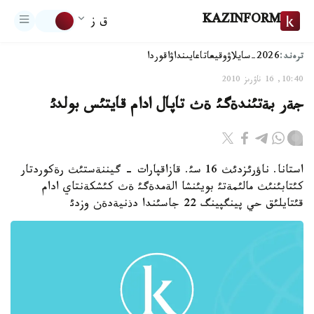
KAZINFORM
ق ز
ترەند:
2026-سايلاۋ
وقيعا
تاعايىنداۋ
اقوردا
10:40, 16 ناۋرىز 2010
جةر بةتئندةگئ ةث تاپال ادام قايتئس بولدئ
استانا. ناؤرئزدئث 16 سئ. قازاقپارات - گيننةستئث رةكوردتار
كئتابئنئث مالئمةتئ بويئنشا الةمدةگئ ةث كئشكةنتاي ادام
قئتايلئق حي پينگپينگ 22 جاسئندا دذنيةدةن وزدئ