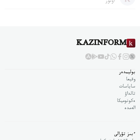
اۆتور
KAZINFORM
بوليمدەر
وقيعا
ساياسات
تالداۋ
ەكونوميكا
الەمدە
ءبىز تۋرالى