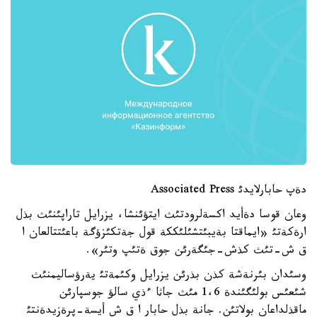
دةپ حابارلايدئ Associated Press
وعان قوسا دةأيد اكسةلرودتئث ايتؤئنشا، يزرايل تاراپئنئث بذل
ارةكةتئ «ايماقتا بةيبئتشئلئككة قول جةتكئزؤگة باعئتتالعان ا
ق ش-تئث كذش-جئگةرئن جوق ةتئپ وتئر».
وسئدان بئرنةشة كذن بذرئن يزرايل وكئمةتئ يةرؤساليمنئث
شئعئس بولئگئندة 1،6 مئث جاثا ءذي سالؤ جوسپارئن
ماقذلداعان بولاتئن. جانة بذل حابار ا ق ش أيسة-پرةزيدةنتئ