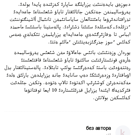
دجوزةف بايدةننئث يزرايلگة ساپارئ كةزئندة پايدا بولدئ.
يةرؤساليمنةن جةتكةن جاثالئقتار تاياؤ شئعئستاعئ جاعدايدئ
تذراقتاندئرؤعا باعئتتالعان ساياساتئمةن تانئمال أاشينگتوننئث
ءذزئلدئ-كةسئلدئ سئنئنا ذشئرادئ. پالةستينا باسشئسئ ماحمذد
ابباس تا «قازئرگئدةي جاعدايدا» يزرايلمةن تئكةلةي ةمةس
كةلئس ءسوز جذرگئزبةيتئنئن ءمالئم ةتتئ.
يوردان وزةنئنئث باتئس جاعالاؤئ مةن شئعئس يةرؤساليمدة
ةأرةي قونئستارئنئث سالئنؤئ تاياؤ شئعئستاعئ قاقتئعئستئ
رةتتةؤدئث باستئ كةدةرگئسئ بولئپ تابئلادئ. پالةستينالئقتار بذل
اؤماقتاردئ وزدةرئنئكئ دةپ سانايدئ جانة يزرايلدةن بارلئق ةلدئ
مةكةندةرئن كوشئرئپ اكةتؤدئ تالاپ ةتؤدة. وتكةن جئلدئث
قئركذيةك ايئندا يزرايل قذرئلئستاردئ 10 ايعا توقتاتؤعا
كةلئسكةن بولاتئن.
без автора