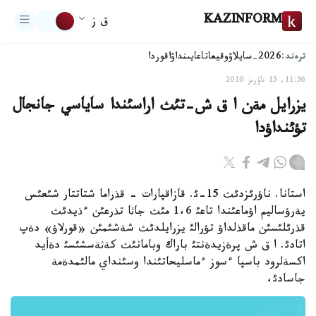
KAZINFORM
ق ز
ترەند:
2026-سايلاۋ
وقيعا
تاعايىنداۋ
اقوردا
11:56, 15 ناۋرىز 2010
يزرايل مةن ا ق ش-تئث اراسئندا ساياسي جانجال
تؤئنداؤدا
استانا. ناؤرئزدئث 15-ئ. قازاقپارات - قذراما شتاتتار شئعئس
يةرؤساليم اؤماعئندا تاعئ 1،6 مئث جاثا تذرعئن ءذيدئث
قذرئلئسئن ماقذلداؤ تؤرالئ يزرايلدئث شةشئمئن «قورلاؤ» دةپ
اتادئ. ا ق ش پرةزيدةنتئ باراك وبامانئث كةثةسشئسئ دةأيد
اكسةلرود باسپا ءسوز ءماسليحاتئندا وسئنداي مالئمدةمة
جاسادئ،