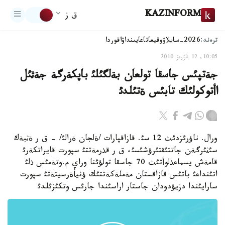
KAZINFORM
ق ز
ترەند:
2026-سايلاۋ
وقيعا
تاعايىنداۋ
اقوردا
10:05, 12 ناۋرىز 2010
جةتپئس جاسقا تولعان بةلگئلئ باپكةرگة جةثئل
اأتوكولئك تابئس ةتئلدئ
ورال. ناؤرئزدئث 12 سئ. قازاقپارات /ةلجان ةرالئ/ - ق ر ةثبةك
سئثئرگةن جاتتئقتئرؤشئسئ، ق ر قذرمةتتئ سپورت قايراتكةرئ
قامةش يسماعذلوأتئث 70 جاسقا تولؤئنا وراي م.وتةمئس ذلئ
اتئنداعئ باتئس قازاقستان مةملةكةتتئك ؤنيأةرسيتةتئ سپورت
سارايئندا دزيؤدودان جاستار اراسئندا جارئس وتكئزئلدئ