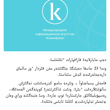
دةپ حابارلايدئ قازاقپارات ءتئلشئسئ.
وندا 23 جاسقا دةيئنگئ جئگئتتةر مةن قئزدار ءوز سالماق
دارةجةلةرئندة كذش سئناستئ.
قامةش يسماعذلوأ - وثئردة سامبو كذرةسئنئث نةگئزئن
سالؤشئلاردئث ءبئرئ. ونئث شاكئرتتةرئ كوپتةگةن الةمدئك،
رةسپؤبليكالئق جارئستاردا توپ جاردئ. وسئ ةثبةگئنة وراي وعان
«تةمئر تذلپاردئث» كئلتئ تابئس ةتئلدئ.