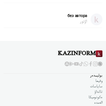
без автора
اۆتور
KAZINFORM
بوليمدەر
وقيعا
ساياسات
تالداۋ
ەكونوميكا
الەمدە