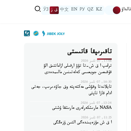
الداۋ
KZ
QZ
РУ
EN
中文
ق ز
ЎЗ
تاقىرىپقا قاتىستى
17:08, 07 تامىز 2026
ترامپ ا ق ش-تا تۋۋ ارقىلى ازاماتتىق الۋ
قۇقىعىن جويعىسى كەلەتىنىن مالىمدەدى
16:30, 07 تامىز 2026
تايلاندتا وقۋشى مەكتەپتە وق جاۋدىرىپ، جەتى
ادام قازا تاپتى
13:24, 07 تامىز 2026
NASA عارىشكەرلەرى عارىشقا ۇشتى
11:25, 07 تامىز 2026
ا ق ش مۋزەيىندەگى التىن ۇزەڭگى