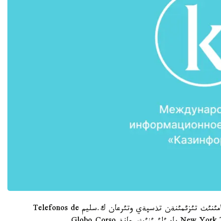
سوثعئ بئرنةشة جئل بويئ الةمنئث ةث باي ءذش ادامئنئث تئزئمئنةن تذسپةي وتئرعان ك.سليم Telefonos de