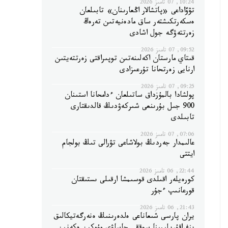
10:24, 07 تامىز 2026
تۋۆاداعى «پاتشالار اڭعارىنان» تابىلعان
ەسكەرتكىشتەر ساق مادەنيەتىن تەرەڭ
زەرتتەۋگە جول اشادى
09:52, 07 تامىز 2026
قىتاي مارستان اكەلىنەتىن توپىراقتى زەرتتەيتىن
ارنايى زەرتحانا تۇرعىزادى
09:25, 07 تامىز 2026
پولشادا بالمۇزداق ساتىلعان ءدامحانا استىنان
900 جىل بۇرىنعى شىركەۋدىڭ قالدىقتارى
تابىلدى
07:06, 07 تامىز 2026
عالىمدار جەردىڭ بولاشاعى تۋرالى تىڭ بولجام
ايتتى
22:44, 06 تامىز 2026
كورەيلەر اقىلدى قوسىمشا ارقىلى ىستىقتان
قورعانىپ ءجۇر
21:43, 06 تامىز 2026
يران پارسى شىعاناعى ەلدەرىنىڭ ەنەرگەتيكالىق