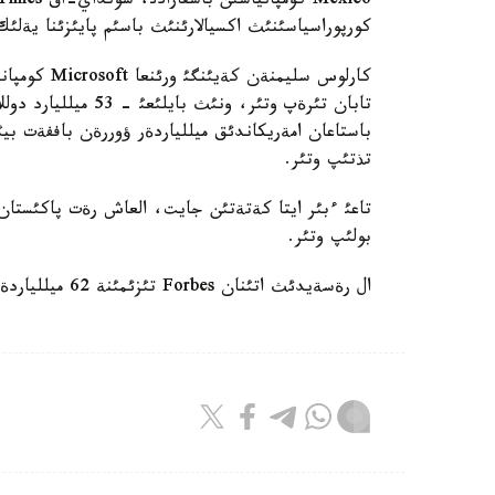
كورپوراسياسئنئث اكسيالارئنئث باسئم پايئزئنا يةلئك
كارلوس سليمنةن كةيئنگئ ورئنعا Microsoft كومپانياسئنئث نةگئزئن قالاؤشئ جانة ونئث باسشئسئ بيلل گةيتس
تابان تئرةپ وتئر، و
تذتئپ وتئر.
تاعئ ءبئر ايتا كةتةتئن جايت، العاش رةت پاكئستان ج
بولئپ وتئر.
ال رةسةيدئث اتئنان Forbes تئزئمئنة 62 ميللياردةر كئرگةن.