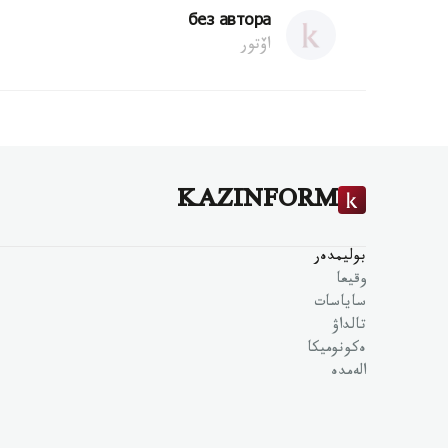
без автора
اۆتور
KAZINFORM
بوليمدەر
وقيعا
ساياسات
تالداۋ
ەكونوميكا
الەمدە