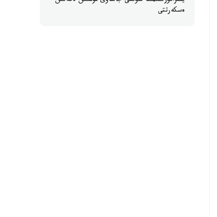
ينفراقۇرىلىمىنا سوققى جاساۋى مۇمكىن ەكەنىن
ەسكەرتتى