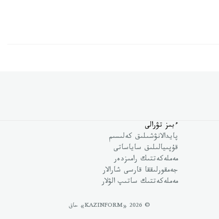
ءبىز تۋرالى
پايدالانۋشىلىق كەلىسىم
قۇپىيالىلىق ساياساتى
مەملەكەتتىك رامىزدەر
جەمقورلىققا قارسى شارالار
مەملەكەتتىك ساتىپ الۋلار
© 2026 «KAZINFORM» حاق