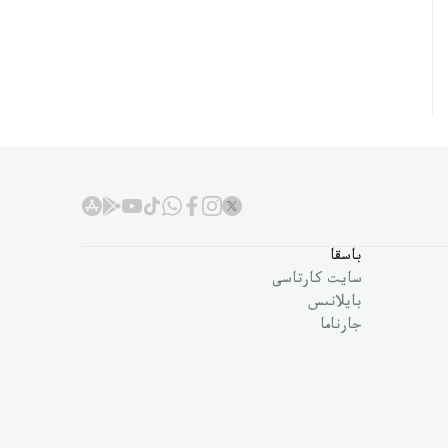
باسقا
سايت كارتاسى
بايلانىس
جارناما