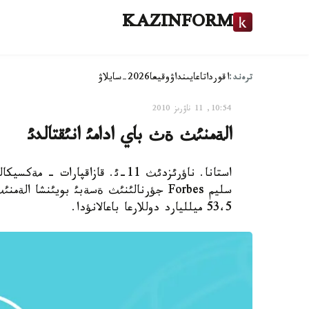
KAZINFORM
ترەند:
اقوردا
تاعايىنداۋ
وقيعا
2026-سايلاۋ
10:54, 11 ناۋرىز 2010
الةمنئث ةث باي ادامئ انئقتالدئ
سليم Forbes جؤرنالئنئث ةسةبئ بويئنشا
53،5 ميلليارد دوللارعا باعالانؤدا.