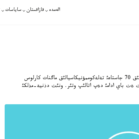
الەمدە
قازاقستان
ساياسات
ت
استانا. ناؤرئزدئث 11-ئ. قازاقپارات - مةكسيكالئق 70 جاستاعئ تةلةكوممؤنيكاسيالئق ماگنات كارلوس
 الةمنئث ةث باي ادامئ دةپ اتالئپ وتئر. ونئث دذنية-مذلكئ