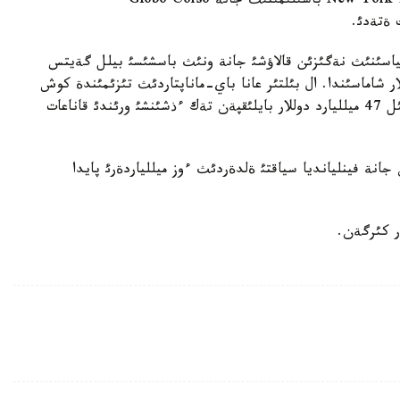
Mexico كومپانياسئن باسقارادئ، سونداي-اق New York Times باسئلئمئنئث جانة Globo Corso
 ةتةدئ.
نئث بايلئعئ - 53 ميلليارد دوللار شاماسئندا. ال بئلتئر عانا باي-ماناپتاردئث تئزئمئندة كوش
باستاعان امةريكاندئق ميللياردةر ؤوررةن باففةت بيئل 47 ميلليارد دوللار بايلئقپةن تةك ءذشئنشئ ورئندئ قاناعات
انة فينليانديا سياقتئ ةلدةردئث ءوز ميللياردةرئ پايدا