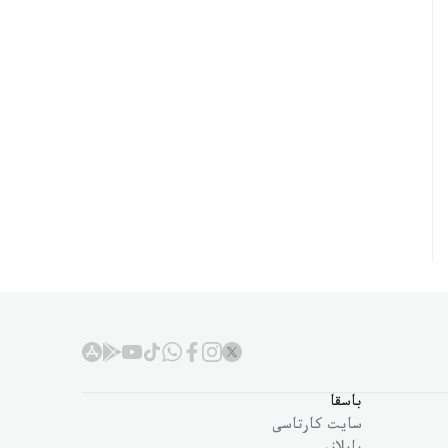
باسقا
سايت كارتاسى