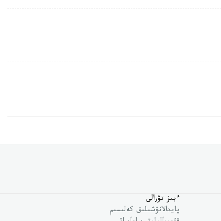
ءبىز تۋرالى
پايدالانۋشىلىق كەلىسىم