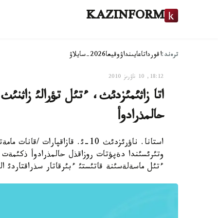
KAZINFORM
ترەند:
اقوردا
تاعايىنداۋ
وقيعا
2026-سايلاۋ
18:12, 10 ناۋرىز 2010
اتا زاثئمئزدئث، ءتئل تؤرالئ زاثنئث 
حالمذرادوأ
استانا. ناؤرئزدئث 10-ئ. قازاقپارا
وتئرئسئندا دةپؤتات روزاقذل حالمذرادوأ ذكئمةت
ءتئل ماسةلةسئنة قاتئستئ ءبئرقاتار سذراقتاردئ الع