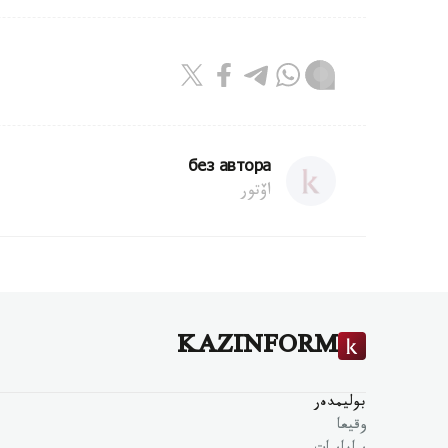
без автора
اۆتور
KAZINFORM
بوليمدەر
وقيعا