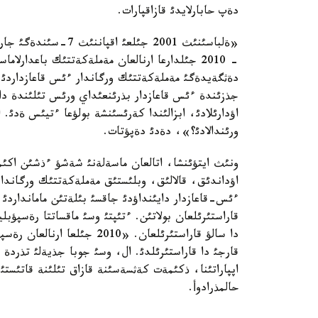
دةپ حابارلايدئ قازاقپارات.
دةثگةيدةگئ مةملةكةتتئك ورگاندار ءئس قاعازدارد
جذزئندة ءئس قاعازدار بذرئنعئداي ورئس تئلئندة دا
اؤدارئلادئ، ابزالئندا كةرئسئنشة بولؤعا ءتيئس ةدئ. ا
ورئندالادئ؟»، دةدئ دةپؤتات.
ونئث ايتؤئنشا، اتالعان ماسةلةنئ شةشؤ ءذشئن اكئمشئ
اؤداندئق، قالالئق، وبلئستئق مةملةكةتتئك ورگاندار
ءئس-قاعازدار دايئنداؤدئ جاقسئ بئلةتئن مامانداردئ م
دا سالؤ قاراستئرئلعان. «2010
قارجئ دا قاراستئرئلدئ. ال، وسئ جوبا جذيةلئ تذردة 
اپپاراتئنا، ذكئمةت كةثسةسئنة قازاق تئلئنة قاتئستئ 
حالمذرادوأ.