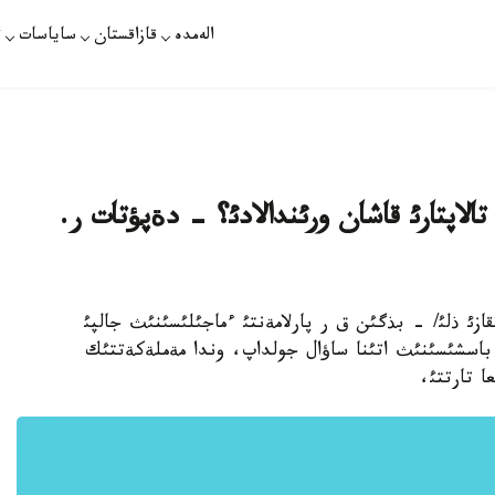
الەمدە
قازاقستان
ساياسات
ت
تالاپتارئ قاشان ورئندالادئ؟ - دةپؤتات ر.
ت /قانات مامةتقازئ ذلئ/ - بذگئن ق ر پارلامةنتئ ءماجئلئسئنئث جالپئ
 باسشئسئنئث اتئنا ساؤال جولداپ، وندا مةملةكةتتئك
ا تارتتئ،