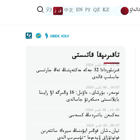
الداۋ
KZ
QZ
РУ
EN
中文
ق ز
ЎЗ
تاقىرىپقا قاتىستى
14:56, 06 تامىز 2026
قىزىلوردادا 32 جەكە مەكتەپتىڭ تەڭ جارتىسى
جابىلىپ قالدى
10:07, 06 تامىز 2026
نوسەر، بۇرشاق، داۋىل: 16 وڭىرگە اۋا رايىنا
بايلانىستى ەسكەرتۋ جاسالدى
11:40, 05 تامىز 2026
سەكسەن باتىردىڭ كىسەسى
09:07, 05 تامىز 2026
تيان-شان قوڭىر ايۋىنىڭ سيرەك ساتتەرىن
فوتوتۇزاق ۆيدەوعا ءتۇسىرىپ الدى