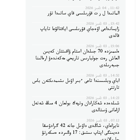
11:42, 04 تامىز 2026
الماتىدا ل ر ت قۇرىلىسى قاي ساتىدا تۇر
15:42, 03 تامىز 2026
زايسانداعى اۋەجاي قۇرىلىسى اياقتالۋعا تاياپ
قالدى
15:06, 03 تامىز 2026
ەلىمىزدە 70 جىلدان استام ۋاقىتتان كەيىن
العاش رەت جولبارىس تاريحي مەكەندەۋ ارەالىنا
جىبەرىلدى
14:52, 03 تامىز 2026
اباي وبلىسىندا تاعى ءبىر اۋىل ىشىمدىكتەن باس
تارتتى
14:23, 03 تامىز 2026
شىلدەدە شەكارادان وتپەك بولعان 4 مىڭ شەتەل
ازاماتى ۇستالدى
07:12, 03 تامىز 2026
نايزاعاي، شاڭدى داۋىل جانە 42 گرادۋسقا
دەيىنگى اپتاپ ىستىق: 17 وڭىردە ەسكەرتۋ