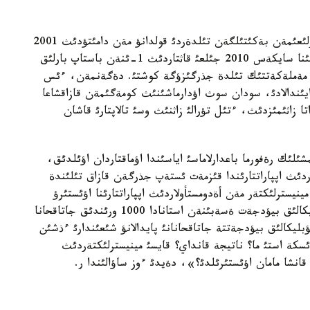
«ةلباسئنئث 2001 جئلعئ اقپاننئث 7-سئندةگئ جارلئعئمةن بةكئتئلگةن تئلدةردئ قولدانؤ مةن دامئتؤدئث 2001
- 2010 جئلدارعا ارنالعان مةملةكةتتئك باعدارلاماسئنا سايكةس 2010 جئلعئ قاثتاردئث 1-ئنةن باستاپ بارلئق
ئ مةملةكةتتئك تئلدة جذرگئزؤگة كوشتئ. دةگةنمةن، ءئس
يئندالادئ، سودان سوث اؤدارماشئنئث كومةگئمةن قازاقشاعا
تا زاثئمئزدئث، ءتئل تؤرالئ زاثنئث وسئ تالاپتارئ قاشان
لئك رةفورما باعدارلاماسئ اياسئندا اؤماقتاردان اؤئلدئق،
دئث اپپاراتتارئندا قئزمةت ئستةپ جذرگةن قازاق تئلئندة
ينيسترلئكتةر مةن أةدومستأولاردئث اپپاراتتارئنا اؤئستئرؤ
قاراستئرئلعان بولاتئن. ءتئپتئ وسئ ماقساتتا رةسپؤبليكالئق بيؤدجةت ةسةبئنةن استانادا 1000 ورئندئق جاتاقحانا
 جئلعا ارنالعان رةسپؤبليكالئق بيؤدجةتتة جاتاقحانانئ پايدالانؤ شئعئندارئ ءذشئن
ئسكة استئ ما؟ ناتيجة قانداي؟ قايسئ مينيسترلئكتةردئث
قانشا مامان اؤئستئرئلدئ؟»، دةيدئ ءوز ساؤالئندا ر.