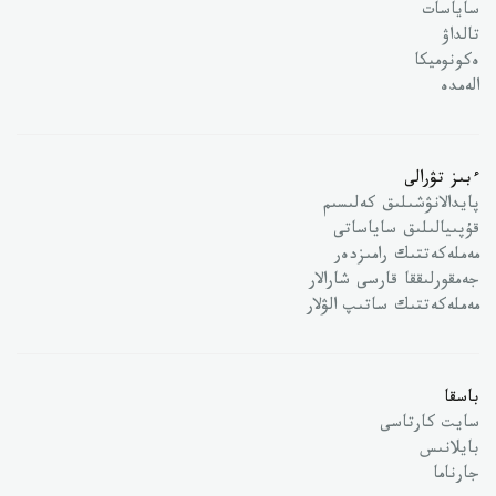
ساياسات
تالداۋ
ەكونوميكا
الەمدە
ءبىز تۋرالى
پايدالانۋشىلىق كەلىسىم
قۇپىيالىلىق ساياساتى
مەملەكەتتىك رامىزدەر
جەمقورلىققا قارسى شارالار
مەملەكەتتىك ساتىپ الۋلار
باسقا
سايت كارتاسى
بايلانىس
جارناما