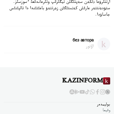
ارتتئرؤعا ذلكةن سةپتئگئن تيگئزئپ وتئرعاندئعئ ءسوزسئز.
ستؤدةنتتةر عارئش كةثستئگئن زةرتتةؤ باعئتئندا دا تالپئنئس
جاساؤدا.
без автора
اۆتور
KAZINFORM
بوليمدەر
وقيعا