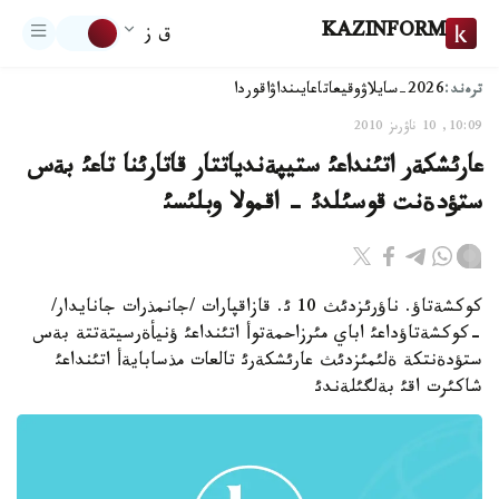
KAZINFORM
ق ز
ترەند:
2026-سايلاۋ
وقيعا
تاعايىنداۋ
اقوردا
10:09, 10 ناۋرىز 2010
عارئشكةر اتئنداعئ ستيپةندياتتار قاتارئنا تاعئ بةس
ستؤدةنت قوسئلدئ - اقمولا وبلئسئ
كوكشةتاؤ. ناؤرئزدئث 10 ئ. قازاقپارات /جانمذرات جانايدار/
-كوكشةتاؤداعئ اباي مئرزاحمةتوأ اتئنداعئ ؤنيأةرسيتةتتة بةس
ستؤدةنتكة ةلئمئزدئث عارئشكةرئ تالعات مذسابايةأ اتئنداعئ
شاكئرت اقئ بةلگئلةندئ