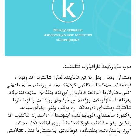
دةپ حابارلايدئ قازاقپارات تئلشئسئ.
وسئدان بةس جئل بذرئن تاعايئندالعان شاكئرت اقئ وقؤدا،
قوعامدئق جذمئستا، عئلئمي ئزدةنئستة، سپورتتئق جانة مادةني
ءئس-شارالاردا الدئثعئ قاتاردان كورئنة بئلگةن ستؤدةنتتةرگة
بةرئلةدئ. قازئردئث وزئندة جوعارئ وقؤ ورنئنئث وتئزعا تارتا
شاكئرتئ وسئنداي قذرمةتكة ية بولئپ وتئر. ؤنيأةرسيتةت
رةكتورئ ساعئنتاي ةلؤبايةأتئث ايتؤئنشا، ءداستذرلئ شاكئرت اقئ
وتكةن وقؤ جئلئنئث قورئتئندئسئنا وراي ايقئندالادئ. مذنئث
ءوزئ جاستاردئث بئلئمگة، قوعامدئق جذمئستارعا ئنتا-ئقئلاسئن