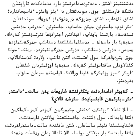
مةشئتئمئز اشئق، مةدئرةسةلةرئمئز بار، مةملةكةت تاراپئنان
دئنگة قارسئلئق جوق. سوندئقتان دا ءبئز ؤاعئز-ءناسيحاتتاردئ
اشئق تئثداپ، اشئق جذرؤگة ذيرةنؤئمئز كةرةك. سوندئقتان
ءبئر توپ جاسئرئن جيئن جاساپ، جاسئرئن ءجذرئپ جذمئس
ئستةسة، بارئنشا بايقاپ، اقيقاتئن اجئراتؤعا تئرئسؤئمئز كةرةك.
سةبةبئ بار ماسةلة - مذسئلمانشئلئقتئ ذستانئپ جذرگةنئمئزدة
ةمةس، دذرئس ذستانئپ، دذرئس جذرگةنئمئزدة. بةتئ-ءجونئ
جوق بئرةؤلةرگة سول اعئمنئث اتئن تاثئپ، ولاردئ كذستانالاپ،
كئنالاؤدان ساقتانؤئمئز كةرةك. سةبةبئ اؤزئمئزدان شئققان
ءاربئر ءسوز وزئمئزگة قايتا ورالادئ. قيامةتتة سوعان جاؤاپ
بةرةمئز.
- كةيبئر ادامداردئث پئكئرئنشة شاريعات پةن سالت-ءداستذر
ءبئر-بئرئمةن قابئسپايدئ. سئزشة قالاي؟
- اللا تاعالا ءوزئنئث ءدئنئن جئبةرگةن كةزدة كةز-كةلگةن
ذلتقا پايدالئ، سول ذلتتئث جاقسئلئعئنا بولاتئن نارسةنئث
ةشقايسئسئنا تئيئم سالماعان. شئن مانئندة سالت-داستذرلةردئث
ذلتقا پايداسئ بار بولاتئن بولسا، اللا تاعالا وعان رذقسات ةتةدئ.