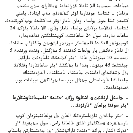
عيبادات. سةبةبئ اللا تاعالا قذرانداعئ «باقارا» سذرةسئندة
«ناماز - ئنتاسئ جوقتارعا اؤئر كةلةدئ» دةپ ايتادئ. ياعني
كئمدة ئنتا جوق بولسا، وعان ناماز اؤئر سةكئلدئ بوپ كورئنةدئ.
ئنتاسئ، ئقئلاسئ بولاتئن بولسا، ناماز وثاي. اللا تاعالا بئزگة 24
ساعات بةردئ. سول 24 ساعاتتئث كوپشئلئگئن تةلةديدار،
كومپيؤتةر الدئندا قاجةتسئز سوزدةر ايتؤمةن وتكئزئپ جاتادئ.
ال ناماز دةگةن بار بولعانئ كذنئنة 5 مةزگئل. ونئث وزئندة 5
نةمةسة 10 مينؤتتان عانا. ءبئر كذندئك نامازدئث بارلئق
جيئنتئعئ 45 مينؤت. وندا دا بةلگئلئ ءبئر ساعاتتاردا وقئلادئ.
بذل ةشقانداي ادامنئث جاسئنا، ناسئلئنة، الةؤمةتتئك
جاعدايئنا قاراماستان جةثئل بوپ جئبةرئلگةن عيبادات بوپ
ةسةپتةلةدئ.
- «اسئل ارنانئث» اشئلؤئ وزگة ءدئندئ ءناسيحاتتاؤشئلارعا
ءبئر سوققئ بولعان ءتارئزدئ...
- ءبئز جاثادان تاؤةلسئزدئك العان ةل بولعانئمئزدان كوپ
نارسةلةردة ةسئگئمئز اشئق قالعانئ راس. سول سةبةپتئ ءار
ءتذرلئ ذلتتار، وزگة ءدئندئ تاراتؤشئلار ءوز جذمئستارئن باستاپ