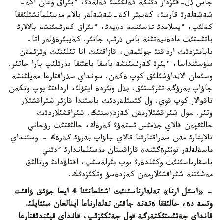
جاس ذل-قئزدار دئنگة كةلگئسئ كةلةدئ، ءبئراق وعان اكة-
شةشةلةرئ قارسئ، كةيبئر اكة-شةشةلةر بالام مذسئلمانشئلئققا
كةلئپ، ءيسلامدئ تذسئنسة دةيدئ، ءبئراق كةرئسئنشة بالالارئ
باتئستئث مادةنيةتئنة باس ذرئپ جاتئر. كةيبئرةؤلةر اتا-
بابامئزدئث ارداقتئ جولئمةن، قازاقتئث انا تئلئنئث ؤئزئمةن
سؤسئنداسا، ءبئرئ كةرئسئنشة باسقا باعئتقا بذرئلئپ بارا جاتئر.
وسئعان الاثداؤشئلئق كوپ ةكةن. سونداي سذراقتارعا مةيلئنشة
جاؤاپ بةرؤگة تئرئستئق. بذل وثئردة ايتؤلئ، ارداقتئ بوپ وتكةن
تاقؤالار كوپ قوي. ول كئسئلةردئث باسئندا قازئر شئراقشئلار
وتئر. سول شئراقشئلارمةن كةزدةستئك. شئراقشئلاردئث
حالئقپةن قالاي جذمئس ئستةؤئ كةرةك، حالئقتئث رؤحاني
تالاپتارئ مةن سذراقتارئنا قالاي جاؤاپ بةرؤئ كةرةك - وسئنداي
ماسةلةلةر توثئرةگئندة قازاقستان مذسئلماندارئ ءدئني
باسقارماسئنئث وكئلدةرئ بوپ بئرلةسئپ، اقتاؤداعئ ورتالئق
مةشئتتة شئراقشئلارمةن كةزدةسؤ وتكئزدئك.
- «اسئل ارنا» تةلةارناسئنئث اشئلعانئنا 4 ايعا جؤئق ؤاقئت
وتسة دة، حالئققا ةتةنة جاقئن تةلةارناعا اينالعان سئثايلئ.
قانداي جةتئستئكتةرگة قول جةتكئزئپ، قانداي قيئندئقتارعا