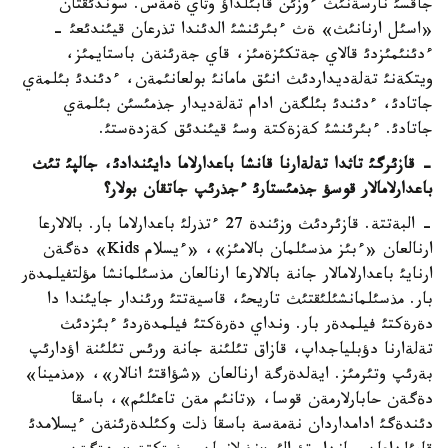
جاقسئ نارسةنئث ءوزئن قابئلداؤ وثاي ةمةس. سوندئقتان
«اسئل ارنانئث» ةث ءبئرئنشئ الدئندا تذرعان قيئندئعئ -
ءدئنئمئزدئ قالاي جةتكئزةمئز، قاي جةرئنةن باستايمئز،
ويتكةنئ تةلةديداردئث انئق مامانئ بولعانئمةن، ءدئندئ بئلمةي
جاتادئ، ءدئندئ بئلگةن ادام تةلةديدار جذمئسئن بئلمةي
جاتادئ. ءبئرئنشئ كةزةكتة وسئ قيئندئق كةزدةستئ.
- قازئرگئ تاثدا تةلةارنا قانشا باعدارلاما دايئندادئ، جالپئ تئث
باعدارلامالار قوسؤ جذمئستارئ ءجذرئپ جاتقان بولار؟
- البةتتة. قازئردئث وزئندة 27 ءتذرلئ باعدارلاما بار. بالالارعا
ارنالعان «ءبئز مذسئلمان بالامئز»، «ءيسلام Kids» دةگةن
ارنايئ باعدارلامالار جانة بالالارعا ارنالعان مذسئلمانشا مؤلتفيلمدةر
بار. مذسئلمانشئلئقتئث تاريحئ، قاسيةتتئ ورئندار جايئندا دا
دةرةكتئ فيلمدةر بار. ونداي دةرةكتئ فيلمدةردئ ءبئزدئث
تةلةارنا دؤبلياجداپ، قازاق تئلئنة جانة ورئس تئلئنة اؤدارئپ
بةرئپ وتئرمئز. ايةلدةرگة ارنالعان «شؤاقتئ انالار»، «مذمينا»
دةگةن حابارلارمةن قوسا، «تانئم مةن تاعئلئم»، باسقا
دئندةگئ ادامداردان نةمةسة باسقا ذلت وكئلدةرئنةن ءيسلامدئ