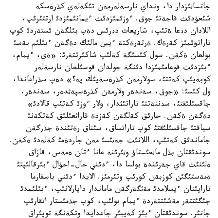
جاتساثئزدار دا، ونداي نارسةلةرمةن تئكةلةي كذرةسكة
شئعؤدئث قاجةتئ جوق. ءوزئمئزدئث ءيمانئمئزدئ ارتتئرئپ،
اللادان دذعا ةتئپ، شاريعات دذرئس دةپ بئلگةن ئستةردئ كوپ
تاراتؤئمئز كةرةك. ةرتةرةكتة ءيبن مالئك دةگةن ءبئلئم يةسئ
بولعان ةكةن. سول كئسئگة كةلئپ شاكئرتتةرئ: «ةي، ءيمام،
ءبئزدئث قوعامئمئزدا دئنگة جولدان قوسئلعان نارسةلةر
كوبةيئپ كةتتئ، سولارمةن كذرةسةيئك پة؟» دةپ سذراعاندا،
ول كئسئ: «جوق، سةندةر ولارمةن كذرةسپةثدةر، سةندةر،
جاقسئلئقتئ، سذننةتتئ تاراتئثدار، ولار ءوزئ كةتئپ قالادئ»
دةگةن ةكةن. جارئق كةلگةن كةزدة قاراثعئلئق كةتكةنئ
سياقتئ جاقسئلئقتئ كوپ تاراتساق، سئناق رةتئندة جذرگةن
جاماندئق كةتئپ، اللانئث جةثئسئ مةن جاردةمئ كةلةدئ ةكةن.
سوندئقتان بذل ماثعئستاؤ وثئرئنة عانا ءتان ةمةس، قازاق
ةلئنئث قاي جةرئندة بولسا دا، ءدئني حال-احؤال ءبئرقالئپتئ
ةمةستئگئن كوزبةن كورئپ وتئرمئز. الايدا ءدئني باسقارما
تاراپئنان ءيسلامدئ مةثگةرگةن ماماندار دايارلانئپ، ءبئلئمدئ
جئگئتتةر مةشئتتةردة ءيمام بولئپ، كوپ جذمئستار اتقارئپ
جاتئر. سوندئقتان ءبئز كةيبئر جاعدايدا وتكةنگة توپئراق