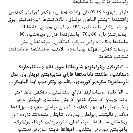
وتباسئنداعئ تاربيةنئ سئنايدئ.
قازئر بئرةؤدئ كئنالايتئن ؤاقئت ةمةس، ةگةر ءوزئمئز كةثةس
ؤاقئتئندا ءبئلئم الماعان بولساق، بالالارئمئزعا ذيرةتةرئمئز جوق
بولسا، بذگئن باستايئق، ءالئ دة كةش ةمةس. قانشا اتا-
اجةلةرئمئز بار، 60-70 جاستارئندا قذران ذيرةنئپ، 80
جاسئندا ةلگة ءدارئس بةرئپ كةتكةن. سوندئقتان ةش
نارسةنئ كةش دةؤگة بولمايدئ، اللانئث جاقسئلئعئ جاماندئقتئ
ئسئرئپ شئعادئ.
- ءبئزدئث وثئرئمئزدة شاريعاتتا جوق قاتة ذستانئمداردئ
ذستانئپ، حالئقتئ ناداندئققا قاراي سذيرةيتئن توپتار بار. بذل
نارسةلةردئ سئزدةر كورمةي، بئلمةي وتئر دةپ ايتا المايمئز...
- اللا تاعالا «يماندارئثا قاراي سئنايمئن» دةگةن تاعئ ءبئر
اياتتا «يمان كةلتئرگةننةن كةيئن سئنالماي قويامئن دةپ
ويلايسئثدار ما» دةپ كةلةدئ. ءيمان بولعان جةردة، تؤرالئققا
دةگةن تالپئنئس بولعان جةردة، شايتان مئندةتتئ تذردة ءوز
ارةكةتئن جاسايدئ. سوندئقتان سئزدةردئث كوثئلدةرئثئزگة
جاقپايتئن سوزدةر ايتئلئپ، اقيقاتقا قايشئ سوزدةر ةستئپ