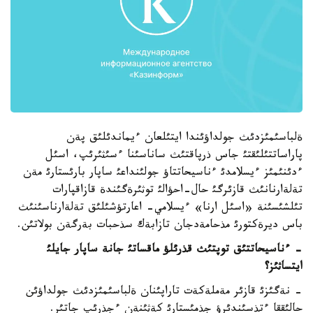
ةلباسئمئزدئث جولداؤئندا ايتئلعان ءيماندئلئق پةن
پاراساتتئلئقتئ جاس ذرپاقتئث ساناسئنا ءسئثئرئپ، اسئل
ءدئنئمئز ءيسلامدئ ءناسيحاتتاؤ جولئنداعئ ساپار بارئستارئ مةن
تةلةارنانئث قازئرگئ حال-احؤالئ توثئرةگئندة قازاقپارات
تئلشئسئنة «اسئل ارنا» ءيسلامي- اعارتؤشئلئق تةلةارناسئنئث
باس ديرةكتورئ مذحامةدجان تازابةك سذحبات بةرگةن بولاتئن.
- ءناسيحاتتئق توپتئث قذرئلؤ ماقساتئ جانة ساپار جايلئ
ايتساثئز؟
- نةگئزئ قازئر مةملةكةت تاراپئنان ةلباسئمئزدئث جولداؤئن
حالئققا ءتذسئندئرؤ جذمئستارئ كةثئنةن ءجذرئپ جاتئر.