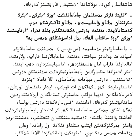
شاشقاننان گورئ، بولاشاققا ءذمئتپةن قاراؤئمئز كةرةك.
- ءتئپتئ قازئر مذسئلمان جاماعاتئنئث ءوزئ ءبئرئن-ءبئرئ
سئرتئنان «اناؤ ؤاحابيست»، «اناؤ تاكبئرشئ» دةپ
كذستانالايدئ. مذنئث بذرئس ةكةندئگئن بئلة تذرا، ءارقايسئسئ
ءوزئن ءوزئ جاقتاپ الةك. بذل اداسؤشئلئق ةمةس پة؟
- پايعامبارئمئز مذحاممةد (س.ع.س.): «مةنئث ساحابالارئم
اسپانداعئ جذلدئز سياقتئ، مةنئث ساحابالارئما قاراپ، ولاردئث
امالدارئنا قاراپ امال ةتسةثئزدةر، اداسپايسئزدار» دةپ ايتتئ.
ءبئز ادامزاتقا جئبةرگةن پايعامبارئمئزدئث سذننةتئن دذرئس
ءتذسئنئپ، دذرئس عيبادات جاساساق، اللا تاعالا ءبئزدئ
اداستئرمايدئ. كةز-كةلگةن ات قويئپ، ايدار تاعئلعان توپتان،
كةز-كةلگةن قذپيا بولئپ جاسئرئن ئستةلگةن ارةكةتتةردةن
ساقتانؤئمئز كةرةك. ادامنئث ءئس-ارةكةتئ دذرئس بولسا،
نةگة اشئق جذمئس جاساماسقا؟ كةيبئر ادامدار پايعامبارئمئزدئث
العاشقئ ؤاقئتتا ةلئنئث تذسئنبةستئگئنةن تئعئلئپ، مةشئتتةردة
ؤاعئز جذرگئزگةنئن ايتئپ سئلتاؤ قئلادئ. ول زاماندا وعان
رذقسات ةمةس ةدئ عوي. ءبئزدئث زامانئمئزدا اللاعا شذكئر،