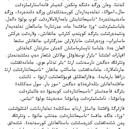
كةتتئ. وعان وزگة دئنگة وتكةن كةيبئر قانداستارئمئزدئث
حال-احؤالئ، تةلةديداردان كورسةتئلةتئن وزگة دئندةردئ، وزگة
مادةنيةتتةردئ ءناسيحاتتايتئن باعدارلامالاردئث كوپ بولؤئ دالةل.
ةلباسئمئزدئث ءوزئ جاقئندا جات جذرتتاردا جاسالعان تةلةديدار
ونئمدةرئنئث بئزگة كوپتةپ كئرئپ جاتقانئن، ولاردئث ةركئن
ماسايراپ، وزدةرئنئث حابارلارئن جذرگئزئپ جاتقانئن سئنعا
العان ةدئ. ةلباسئ تاپسئرماسئنان كةيئن سئرتتان كةلةتئن
اقپارات اعئنئنا ءبئراز توسقاؤئل بولاتئن شئعار دةپ ذمئتتةنةمئز.
وتئرئك دةگةن نارسةنئث ارتئ ءبئر تذتام عوي. جاماندئقتئث
جارنامالارئ، جاماندئقتئث جاسالئپ جاتقان ءناسيحاتتارئنئث ارتئ
ذزاققا بارمايدئ. «قاراثعئلئق قويؤلئعئنئث ارتؤئ - تاثنئث
جاقئنداعانئن بئلدئرةدئ» دةگةن ءسوز بار. سول سةكئلدئ
بئزگة قاجةتسئز ءناسيحاتتاردئث كوبةيؤئ دة ةلئمئزدئث
ويانؤئنا، نامئسئمئزدئث ويانؤئنا سةبةپشئ بولؤئ ءتيئس.
قازئرگئ ؤاقئتتا «اسئل ارنا» سةكئلدئ تةلةارنانئث اشئلؤئنئث
ءوزئ، ةلگة جاقسئ ءناسيحاتتاردئث جةتئپ جاتؤئ - وتئرئك
پةن شئندئقتئث كذرةسئنئث باستالعانئن كورسةتةدئ. شئندئق