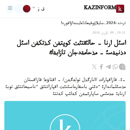
KAZINFORM
ق ز
ترەند:
2026-سايلاۋ
وقيعا
تاعايىنداۋ
اقوردا
19:11, 09 ناۋرىز 2010
اسئل ارنا - حالئقتئث كوپتةن كذتكةن اسئل
دذنيةسئ - مذحامةدجان تازابةك
-ئ. قازاقپارات /انارگذل تولةگةن/ - اقتاؤعا قازاقستان
مذسئلماندارئ ءدئني باسقارماسئنئث اقپاراتتئق ءناسيحاتتئق توبئ
ارنايئ جذمئس ساپارئمةن كةلئپ كةتتئ