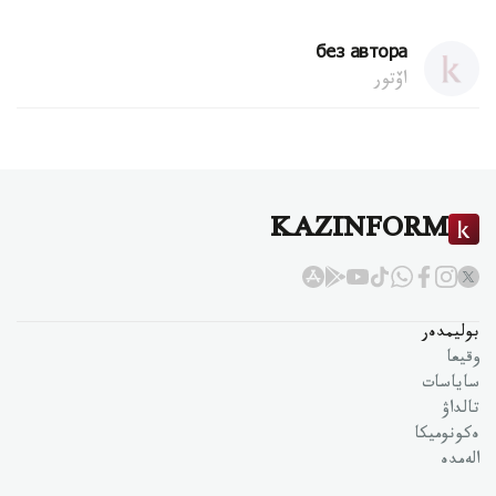
без автора
اۆتور
KAZINFORM
بوليمدەر
وقيعا
ساياسات
تالداۋ
ەكونوميكا
الەمدە