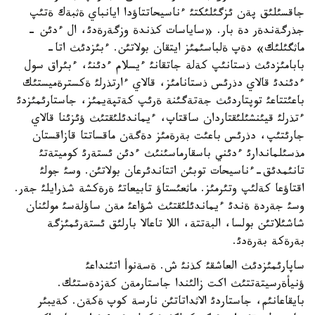
جاقسئلئق پةن ئزگئلئكتئ ءناسيحاتتاؤدا ايانباي ةثبةك ةتئپ
جذرگةندةر دة بار. «ساياسات كذندة وزگةرةدئ، ال ءدئن -
ماثگئلئك» دةپ ةلباسئمئز ايتقان بولاتئن. ءبئزدئث اتا-
بابامئزدئث ذستانئپ كةلة جاتقانئ ءيسلام ءدئنئ، ءبئراق سول
ءدئندئ قالاي دذرئس ذستانامئز، قالاي ءارتذرلئ ةكسترةميستئك
باعئتتاعئ توپتاردئث جةتةگئنة ةرئپ كةتپةيمئز، جاستارئمئزدئ
ءتذرلئ قيئنشئلئقتاردان ساقتاپ، ءيماندئلئقتئث ؤئزئنا قالاي
جارئتئپ، دذرئس باعئت بةرةمئز دةگةن ماقساتتا قازاقستان
مذسئلماندارئ ءدئني باسقارماسئنئث ءدئن ئستةرئ كوميتةتئ
تانئمدئق-ءناسيحات توبئن اتتاندئرعان بولاتئن. وسئ جولئ
اقتاؤعا كةلئپ وتئرمئز. ماثعئستاؤ تابيعاتئ ةرةكشة شذرايلئ جةر.
وسئ جةردة ةندئ ءيماندئلئقتئث شؤاعئ مةن ساؤلةسئ مولئنان
شاشئلاتئن بولسا، البةتتة، اللا تاعالا بارلئق ئستةرئمئزگة
بةرةكة بةرةدئ.
ساپارئمئزدئث العاشقئ كذنئ ش. ةسةنوأ اتئنداعئ
ؤنيأةرسيتةتتئث اكت زالئندا جاستارمةن كةزدةستئك.
بايقاعانئم، جاستاردئ الاثداتاتئن نارسة كوپ ةكةن. كةيبئر