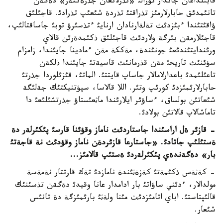
قابئلداعان جاندار تؤرالئ «نذرلانعان جذرةكتةر» دةگةن
تانئمدئق حابارلارمئز تذراقتئ تذردة شئعئپ تذرادئ. قاجئلئق
ؤاقئتئندا ءبئزدئث تةلةارنادان ارنايئ ءتذسئرؤ توبئ جاساقتالئپ،
قاجئلارمةن بئرگة ولاردئث قاجئلئق ذكئمدةرئن قالاي
ورئندايتئندئعئ جونئندة، مةككة مةن ءمادينا جايئندا، زامزام
سؤئنئث تاريحئ مةن قذرمانئث قاسيةتئ جايئندا ذلكةن
تاعئلئمدئ باعدارلامالار جاساپ قايتتئ. الماتئ، قئزئلوردا جذرتئ
حابارلارئمئزدئ كورئپ وتئر. اللا قالاسا، سپؤتنيكتئك جةلئگة
شئعاتئن بولساق، ءساؤئر ايلارئندا ماثعئستاؤ جذرتشئلئعئ دا
تاماشالاپ قالاتئن بولادئ.
- قازئر ةل اراسئندا جاستاردئث ناماز وقؤئنا قارسئ پئكئرلةر دة
ةستئلئپ جاتادئ. «جاستارعا قازئردةن ناماز وقؤدئث نة قاجةتئ
بار» دةگةندةي پئكئرلةردئ ةستئپ قالامئز...
- كةثةس ذكئمةتئ كةزةثئندة نامازدئ تةك قارتتار نةمةسة
مولدالار، ءدئني ساؤاتئ بار ادامدار عانا وقيدئ دةگةن تذسئنئك
قالئپتاستئ. اباي اتامئزدئث مئنا ولةثئ بارئمئزگة دة تانئس
شئعار.