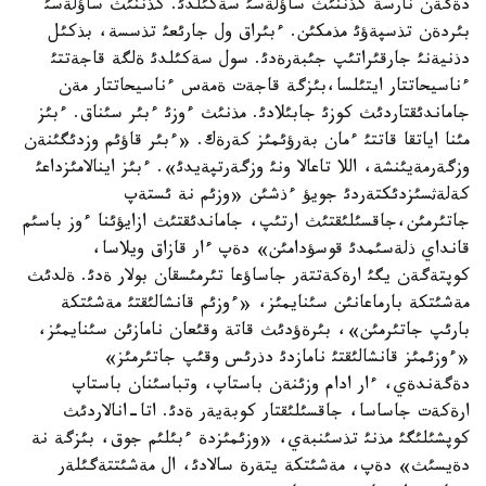
دةگةن نارسة كذننئث ساؤلةسئ سةكئلدئ. كذننئث ساؤلةسئ
بئردةن تذسپةؤئ مذمكئن. ءبئراق ول جارئعئ تذسسة، بذكئل
دذنيةنئ جارقئراتئپ جئبةرةدئ. سول سةكئلدئ ةلگة قاجةتتئ
ءناسيحاتتار ايتئلسا،بئزگة قاجةت ةمةس ءناسيحاتتار مةن
جاماندئقتاردئث كوزئ جابئلادئ. مذنئث ءوزئ ءبئر سئناق. ءبئز
مئنا اياتقا قاتتئ ءمان بةرؤئمئز كةرةك. «ءبئر قاؤئم وزدئگئنةن
وزگةرمةيئنشة، اللا تاعالا ونئ وزگةرتپةيدئ». ءبئز اينالامئزداعئ
كةلةثسئزدئكتةردئ جويؤ ءذشئن «وزئم نة ئستةپ
جاتئرمئن،جاقسئلئقتئث ارتئپ، جاماندئقتئث ازايؤئنا ءوز باسئم
قانداي ذلةسئمدئ قوسؤدامئن» دةپ ءار قازاق ويلاسا،
كوپتةگةن يگئ ارةكةتتةر جاساؤعا تئرمئسقان بولار ةدئ. ةلدئث
مةشئتكة بارماعانئن سئنايمئز، «ءوزئم قانشالئقتئ مةشئتكة
بارئپ جاتئرمئن»، بئرةؤدئث قاتة وقئعان نامازئن سئنايمئز،
«ءوزئمئز قانشالئقتئ نامازدئ دذرئس وقئپ جاتئرمئز»
دةگةندةي، ءار ادام وزئنةن باستاپ، وتباسئنان باستاپ
ارةكةت جاساسا، جاقسئلئقتار كوبةيةر ةدئ. اتا-انالاردئث
كوپشئلئگئ مذنئ تذسئنبةي، «وزئمئزدة ءبئلئم جوق، بئزگة نة
دةيسئث» دةپ، مةشئتكة يتةرة سالادئ، ال مةشئتتةگئلةر