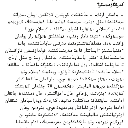
كةزئگؤدةسئز؟
- «اسئل ارنا» - حالئقتئث كوپتةن كذتكةن ارمان-مذراتئ
سةكئلدئ اسئل دذنية. سةبةبئ كةشة عانا كةثةستئك كةزةثدة
ادامدار ءيسلامي تةلةارنا اشپاق تذگئلئ ، ءيسلام تؤرالئ
سويلةؤگة، ءتئپتئ ناماز وقئپ، قذلشئلئق ةتؤگة زار بولعان
ؤاقئت ةدئ. مةملةكةتئمئزدئث دذرئس ساياساتئنئث جانة
ءدئنباسئمئز ءابساتتار قاجئ دةربئسالئنئث قولداؤئمةن قازاقستان
مذسئلماندارئ ءدئني باسقارماسئنئث جانئنان وسئ «اسئل ارنا»
تةلةارناسئ اشئلدئ. بذل تةلةارنانئث نةگئزگئ ماقساتئ - حالئققا
ءيسلام جايئندا تاعئلئمداردئ تاراتؤ، ويتكةنئ ءيسلام وتة
تةرةث، تةثئز سةكئلدئ دذنية عوي، بارلئعئن حالئققا ءبئر
مةزگئلدة ذيرةتة المايمئز. دةگةنمةن 70 جئلدان كةيئنگئ
كةزةثدة ءبئزدئث رؤحاني حال-احؤالئمئز، حال ذستئندة جاتقان
ادامنئث ساؤئققانئ سةكئلدئ دذنية. كذردةلئ وپةراسيادان شئققان
ادامعا بئردةن اؤئر تاماقتار بةرمةيدئ عوي. بئردةن وعان
اؤئرتپاشئلئق سالمايتئنئ سةكئلدئ، ءدئنئمئزدئ سابئرمةن
كوركةم تذردة، وتة نازئكتئكپةن بةرمةسةك، ادام بالاسئنا