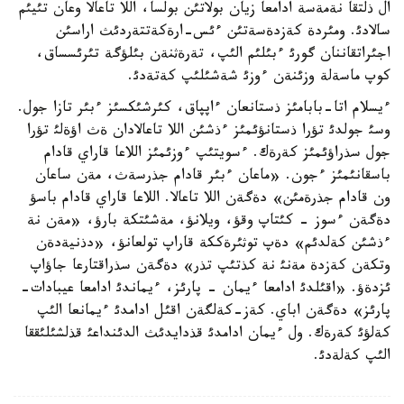
ال ذلتقا نةمةسة ادامعا زيان بولاتئن بولسا، اللا تاعالا وعان تئيئم
سالادئ. ومئردة كةزدةسةتئن ءئس-ارةكةتتةردئث اراسئن
اجئراتقاننان گورئ ءبئلئم الئپ، تةرةثنةن بئلؤگة تئرئسساق،
كوپ ماسةلة وزئنةن ءوزئ شةشئلئپ كةتةدئ.
ءيسلام اتا-بابامئز ذستانعان ءاپپاق، كئرشئكسئز ءبئر تازا جول.
وسئ جولدئ تؤرا ذستانؤئمئز ءذشئن اللا تاعالادان ةث اؤةلئ تؤرا
جول سذراؤئمئز كةرةك. ءسويتئپ ءوزئمئز اللاعا قاراي قادام
باسقانئمئز ءجون. «ماعان ءبئر قادام جذرسةث، مةن ساعان
ون قادام جذرةمئن» دةگةن اللا تاعالا. اللاعا قاراي قادام باسؤ
دةگةن ءسوز - كئتاپ وقؤ، ويلانؤ، مةشئتكة بارؤ، «مةن نة
ءذشئن كةلدئم» دةپ توثئرةككة قاراپ تولعانؤ، «دذنيةدةن
وتكةن كةزدة مةنئ نة كذتئپ تذر» دةگةن سذراقتارعا جاؤاپ
ئزدةؤ. «اقئلدئ ادامعا ءيمان - پارئز، ءيماندئ ادامعا عيبادات-
پارئز» دةگةن اباي. كةز-كةلگةن اقئل ادامدئ ءيمانعا الئپ
كةلؤئ كةرةك. ول ءيمان ادامدئ قذدايدئث الدئنداعئ قذلشئلئققا
الئپ كةلةدئ.