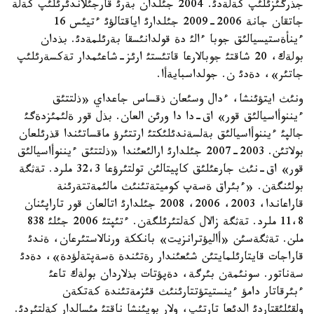
جذرگئزئلئپ كةلةدئ. 2004 جئلدان بةرئ قارجئلاندئرئلئپ كةلة
جاتقان جانة 2006-2009 جئلدارئ اياقتالؤئ ءتيئس 16
ءينأةستيسيالئق جوبا ءالئ دة قولدانئسقا بةرئلمةدئ. بذدان
بولةك، 20 شاقتئ جوبالارعا قاتئستئ ارئز-شاعئمدار تةكسةرئلئپ
جاتئر»، دةدئ ن. جولداسبايةأا.
ونئث ايتؤئنشا، ءدال وسئعان ذقساس جاعداي «ذلتتئق
ءيننوأاسيالئق قور» اق-دا دا ورئن العان. بذل قور ةلئمئزدةگئ
جالپئ ءيننوأاسيالئق بةلسةندئلئكتئ ارتتئرؤ ماقساتئندا قذرئلعان
بولاتئن. 2003-2007 جئلدارئ ارالئعئندا «ذلتتئق ءيننوأاسيالئق
قور» اق-نئث جارعئلئق كاپيتالئن تولتئرؤعا 32،3 ملرد. تةثگة
بولئنگةن. «ءبئراق ةسةپ كوميتةتئنئث مالئمةتتةرئنة
قاراعاندا، 2003، 2006، 2008 جئلدارئ اتالعان قور تاراپئنان
11،8 ملرد. تةثگة زالال كةلتئرئلگةن. ءتئپتئ 2006 جئلئ 838
ملن. تةثگةسئن «أاليؤترانزيت» بانككة ورنالاستئرعان، ةندئ
قاراجات قايتارئلمايتئن شئعئندار رةتئندة ةسةپتةلؤدة»، دةدئ
سةناتور. سونئمةن بئرگة، دةپؤتات بذلاردان بولةك تاعئ
ءبئرقاتار دامؤ ءينستيتؤتتارئنئث قئزمةتئندة كةتكةن
ولقئلئقتاردئ الدئعا تارتئپ، ولار بويئنشا ناقتئ مئسالدار كةلتئردئ.