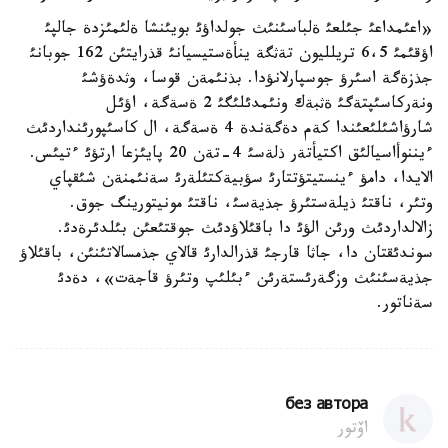
«اعئمداعئ جئلعئ ةلباسئنئث جولداؤئ بويئنشا ةلئمئزدة جالپئ
اؤقئمئ 6،5 تريلليون تةثگة ينأةستيسيانئ قذرايتئن 162 جوبانئ
جذزةگة اسئرؤ جوسپارلانؤدا. بذنئمةن قوسا، وثدةؤشئ
ونةركاسئپتةگئ ةثبةك ونئمدئلئگئ 2 ةسةگة، اؤئل
شارؤاشئلئعئندا كةم دةگةندة 4 ةسةگة، ال كاسئپورئنداردئث
ءيننوأاسيالئق اكتيأتةر ذلةسئ 4-تةن 20 پايئزعا ارتؤئ ءتيئس.
الايدا، دامؤ ءينستيتؤتتارئ سؤبيةكتئلةرئ سةنئمنةن شئقپاي
وتئر، ناقتئ ذيلةستئرؤ جذيةسئ، ناقتئ مونيتورينگ جوق.
زالالداردئث ورئن الؤئ دا باقئلاؤدئث جوقتئعئن بئلدئرةدئ.
سوندئقتان دا، جاثا قارجئ قذرالدارئ قالاي جذمسالاتئنئن، باقئلاؤ
جذيةسئنئث وزگةرئستةرئن ءبئلئپ وتئرؤ قاجةت»، دةدئ
سةناتور.
без автора
اۆتور