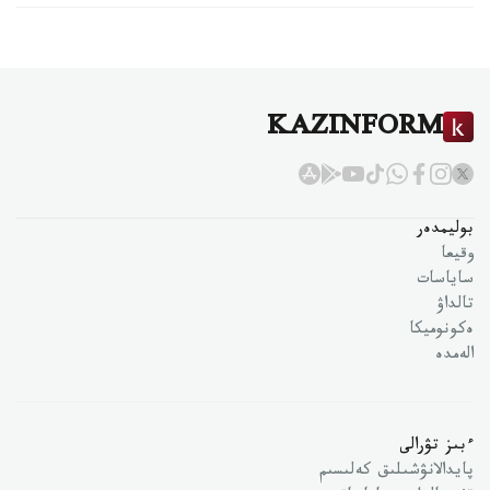
KAZINFORM
بوليمدەر
وقيعا
ساياسات
تالداۋ
ەكونوميكا
الەمدە
ءبىز تۋرالى
پايدالانۋشىلىق كەلىسىم