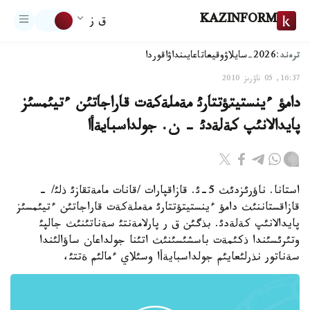
KAZINFORM
ق ز
ترەند:
2026-سايلاۋ
وقيعا
تاعايىنداۋ
اقوردا
16:37, 05 ناۋرىز 2010
دامؤ ءينستيتؤتتارئ مةملةكةت قاراجاتئن ءتيئمسئز
پايدالانئپ كةلةدئ - ن. جولداسبايةأا
استانا. ناؤرئزدئث 5-ئ. قازاقپارات /قانات مامةتقازئ ذلئ/ -
قازاقستاننئث دامؤ ءينستيتؤتتارئ مةملةكةت قاراجاتئن ءتيئمسئز
پايدالانئپ كةلةدئ. بذگئن ق ر پارلامةنتئ سةناتئنئث جالپئ
وتئرئسئندا ذكئمةت باسشئسئنئث اتئنا جولداعان ساؤالئندا
سةناتور نذرلئعايئم جولداسبايةأا وسئلاي ءمالئم ةتتئ،