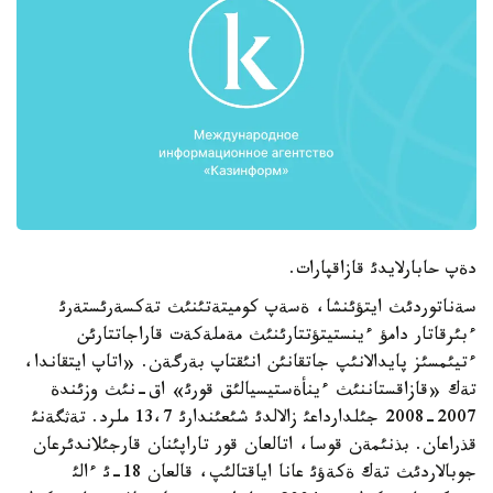
دةپ حابارلايدئ قازاقپارات.
سةناتوردئث ايتؤئنشا، ةسةپ كوميتةتئنئث تةكسةرئستةرئ
ءبئرقاتار دامؤ ءينستيتؤتتارئنئث مةملةكةت قاراجاتتارئن
ءتيئمسئز پايدالانئپ جاتقانئن انئقتاپ بةرگةن. «اتاپ ايتقاندا،
تةك «قازاقستاننئث ءينأةستيسيالئق قورئ» اق-نئث وزئندة
2007-2008 جئلدارداعئ زالالدئ شئعئندارئ 13،7 ملرد. تةثگةنئ
قذراعان. بذنئمةن قوسا، اتالعان قور تاراپئنان قارجئلاندئرعان
جوبالاردئث تةك ةكةؤئ عانا اياقتالئپ، قالعان 18-ئ ءالئ