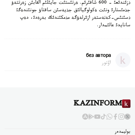
ذزئندئعئ - 600 شاقئرئم. ةرتئستئث جايئلئم القابئن زةرتتةؤ
جذمئستارئ ونئث ةكولوگيالئق جذيةسئن ساقتاؤ جونئندةگئ
ذسئنئس-كةثةستةر ازئرلةؤگة مذمكئندئك بةرةدئ، دةپ
سانايدئ عالئمدار.
без автора
اۆتور
KAZINFORM
بوليمدەر