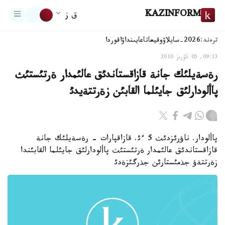
KAZINFORM
ق ز
ترەند:
2026-سايلاۋ
وقيعا
تاعايىنداۋ
اقوردا
09:13, 05 ناۋرىز 2010
رةسةيلئك جانة قازاقستاندئق عالئمدار ةرتئستئث
پاألودارلئق جايئلما القابئن زةرتتةيدئ
پاألودار. ناؤرئزدئث 5 ءئ. قازاقپارات - رةسةيلئك جانة
قازاقستاندئق عالئمدار ةرتئستئث پاألودارلئق جايئلما القابئندا
زةرتتةؤ جذمئستارئن جذرگئزةدئ