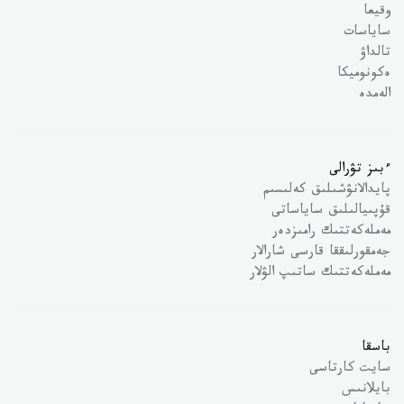
وقيعا
ساياسات
تالداۋ
ەكونوميكا
الەمدە
ءبىز تۋرالى
پايدالانۋشىلىق كەلىسىم
قۇپىيالىلىق ساياساتى
مەملەكەتتىك رامىزدەر
جەمقورلىققا قارسى شارالار
مەملەكەتتىك ساتىپ الۋلار
باسقا
سايت كارتاسى
بايلانىس