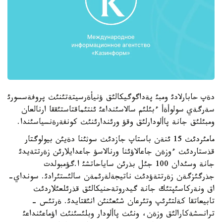
دةپ حابارلادئ ومبئ پةداگوگيكالئق ؤنيأةرسيتةتئنئث پروفةسسورئ
سةرگةي سولوأةأ ءبئلئم سالاسئنداعئ ئنتئماقتاستئققا ارنالعان
ومبئلئق جانة پاألودارلئق وقؤ ورئندارئنئث كونفةرةنسياسئندا.
مامئردئث 15 ئنةن باستاپ جازدئث سوثئنا دةيئن بيولوگتار
قذستاردئث ءوزةن جاعالاؤئنا ورنالاسؤ جاعدايلارئن زةرتتةيدئ
جانة وسئدان 100 جئل بذرئن ساياحاتشئ ا.گؤمبولدت
جذرگئزگةن زةرتتةؤدئث ناتيجةلةرئمةن سالئستئرادئ. سونداي-
اق ونةركاسئپتئك جانة گيدروتةحنيكالئق قذرئلعئلاردئث
تابيعاتقا كةلتئرئپ وتئرعان شئعئنئن انئقتايدئ. ةرتئس -
ترانسشةكارالئق وزةن، ونئث پاألودار وبلئسئنئث اؤماعئنداعئ