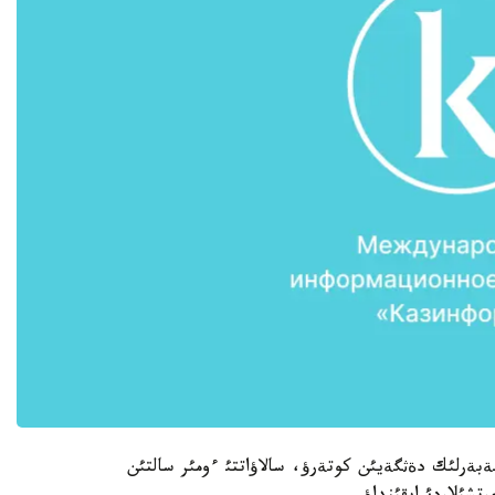
ةرلئك دةثگةيئن كوتةرؤ، سالاؤاتتئ ءومئر سالتئن