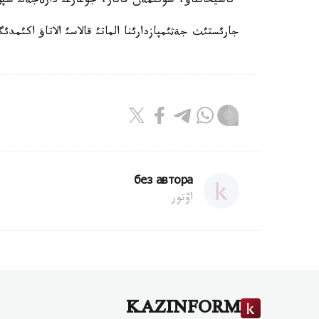
ءناسيحاتتاؤ، سونئمةن قاتار، جوعارعئ دارةجةلئ سپور
جارئستئث جةثئمپازدارئنا الماتئ قالاسئ الاتاؤ اكئمد
без автора
اۆتور
KAZINFORM