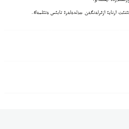
تشئلاردئ ايقئنداؤ.
ئگئنئث ارنايئ ازئرلةنگةن جذلدةلةرئ تابئس ةتئلمةك.