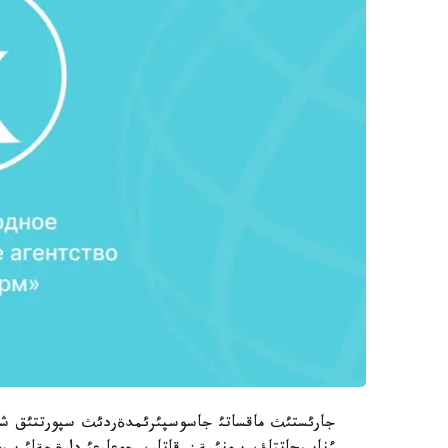
جارئستئث ماقساتئ جاسوسپئرئمدةردئث سپورتتئق شةب