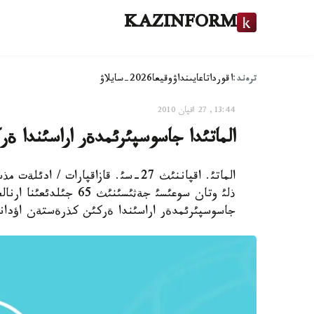
KAZINFORM
ترەند:
اقوردا
تاعايىنداۋ
وقيعا
2026-سايلاۋ
13:44, 27 اقپان 2010
الماتئدا جاسوسپئرئمدةر اراسئندا 
ذلئ وتان سوعئسئ جةثئسئن
جاسوسپئرئمدةر اراسئندا ةركئن كذرةستةن اؤدا