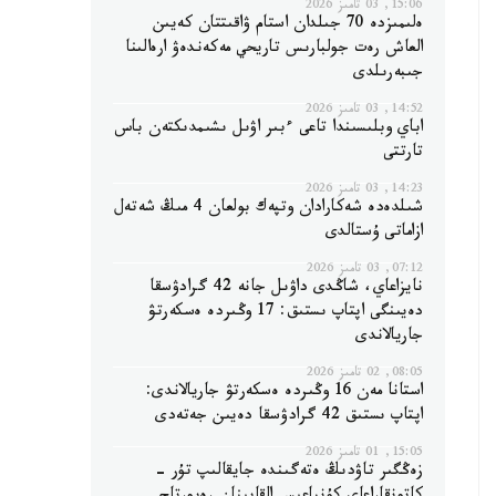
15:06, 03 تامىز 2026
ەلىمىزدە 70 جىلدان استام ۋاقىتتان كەيىن
العاش رەت جولبارىس تاريحي مەكەندەۋ ارەالىنا
جىبەرىلدى
14:52, 03 تامىز 2026
اباي وبلىسىندا تاعى ءبىر اۋىل ىشىمدىكتەن باس
تارتتى
14:23, 03 تامىز 2026
شىلدەدە شەكارادان وتپەك بولعان 4 مىڭ شەتەل
ازاماتى ۇستالدى
07:12, 03 تامىز 2026
نايزاعاي، شاڭدى داۋىل جانە 42 گرادۋسقا
دەيىنگى اپتاپ ىستىق: 17 وڭىردە ەسكەرتۋ
جاريالاندى
08:05, 02 تامىز 2026
استانا مەن 16 وڭىردە ەسكەرتۋ جاريالاندى:
اپتاپ ىستىق 42 گرادۋسقا دەيىن جەتەدى
15:05, 01 تامىز 2026
زەڭگىر تاۋدىڭ ەتەگىندە جايقالىپ تۇر -