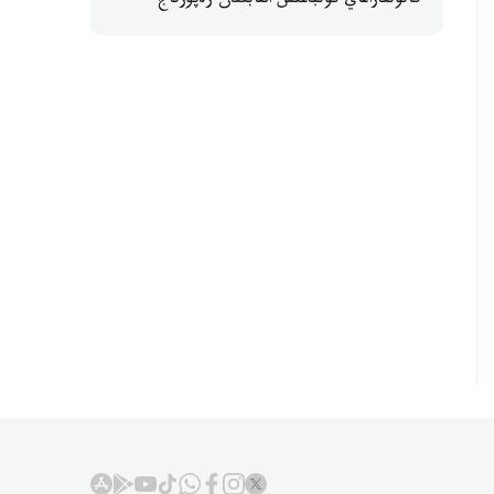
كاتونقاراعاي كۇنباعىس القابىنان رەپورتاج