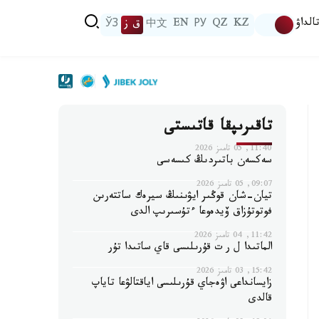
الداۋ
KZ
QZ
РУ
EN
中文
ق ز
ЎЗ
تاقىرىپقا قاتىستى
11:40, 05 تامىز 2026
سەكسەن باتىردىڭ كىسەسى
09:07, 05 تامىز 2026
تيان-شان قوڭىر ايۋىنىڭ سيرەك ساتتەرىن
فوتوتۇزاق ۆيدەوعا ءتۇسىرىپ الدى
11:42, 04 تامىز 2026
الماتىدا ل ر ت قۇرىلىسى قاي ساتىدا تۇر
15:42, 03 تامىز 2026
زايسانداعى اۋەجاي قۇرىلىسى اياقتالۋعا تاياپ
قالدى