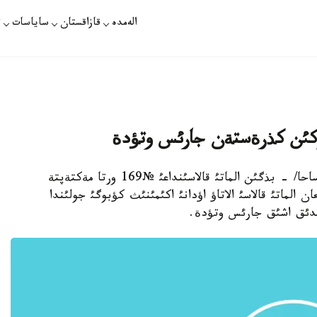
الەمدە
قازاقستان
ساياسات
ت
ةركئن كذرةستةن جارئس وتؤدة
الماتئ. اقپاننئث 27-سئ. قازاقپارات / ادئلةت مذساحا/ - بذگئن الماتئ قالاسئنداعئ №169 ورتا مةكتةپتة
ئث 65 جئلدئعئنا ارنالعان الماتئ قالاسئ الاتاؤ اؤدانئ اكئمئنئث كؤبوگئ جولئندا
ندئق اشئق جارئس وتؤدة.