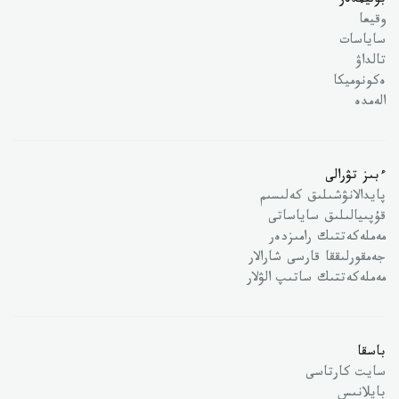
بوليمدەر
وقيعا
ساياسات
تالداۋ
ەكونوميكا
الەمدە
ءبىز تۋرالى
پايدالانۋشىلىق كەلىسىم
قۇپىيالىلىق ساياساتى
مەملەكەتتىك رامىزدەر
جەمقورلىققا قارسى شارالار
مەملەكەتتىك ساتىپ الۋلار
باسقا
سايت كارتاسى
بايلانىس