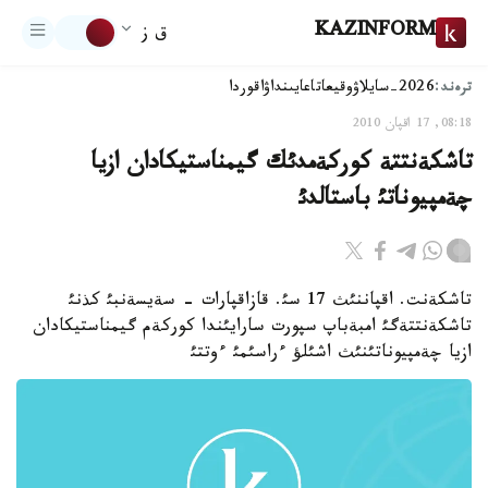
KAZINFORM
ق ز
ترەند:
2026-سايلاۋ
وقيعا
تاعايىنداۋ
اقوردا
08:18, 17 اقپان 2010
تاشكةنتتة كوركةمدئك گيمناستيكادان ازيا
چةمپيوناتئ باستالدئ
تاشكةنت. اقپاننئث 17 سئ. قازاقپارات - سةيسةنبئ كذنئ
تاشكةنتتةگئ امبةباپ سپورت سارايئندا كوركةم گيمناستيكادان
ازيا چةمپيوناتئنئث اشئلؤ ءراسئمئ ءوتتئ