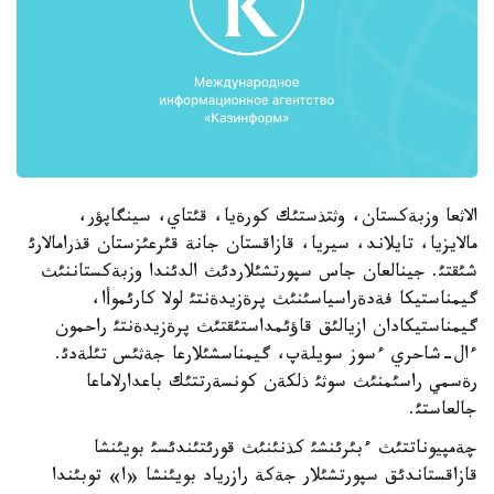
الاثعا وزبةكستان، وثتذستئك كورةيا، قئتاي، سينگاپؤر،
مالايزيا، تايلاند، سيريا، قازاقستان جانة قئرعئزستان قذرامالارئ
شئقتئ. جينالعان جاس سپورتشئلاردئث الدئندا وزبةكستاننئث
گيمناستيكا فةدةراسياسئنئث پرةزيدةنتئ لولا كارئموأا،
گيمناستيكادان ازيالئق قاؤئمداستئقتئث پرةزيدةنتئ راحمون
ءال-شاحري ءسوز سويلةپ، گيمناسشئلارعا جةثئس تئلةدئ.
رةسمي راسئمنئث سوثئ ذلكةن كونسةرتتئك باعدارلاماعا
جالعاستئ.
چةمپيوناتتئث ءبئرئنشئ كذنئنئث قورئتئندئسئ بويئنشا
قازاقستاندئق سپورتشئلار جةكة رازرياد بويئنشا «ا» توبئندا