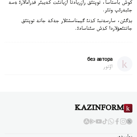
كوش باستاسا، توپتئق رازريادتا ازيانئث كةيبئر قذرامالارئ ةسة
جئبةرئپ وتئر.
بذگئن، سارسةنبئ كذنئ گيمناسشئلار جةكة جانة توپتئق
جاتتئعؤلاردا كذش سئناسادئ.
без автора
اۆتور
KAZINFORM