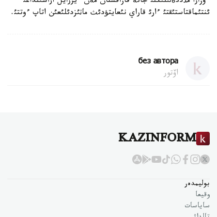
ءوزارا مذددةلئلئكتئ جانة قازاقستان مةن ءيزرايل اراسئنداعئ
ئنتئماقتاستئقتئ ءارئ قاراي نئعايتؤدئث ماثئزدئلئعئن اتاپ ءوتتئ.
без автора
اۆتور
KAZINFORM
بوليمدەر
وقيعا
ساياسات