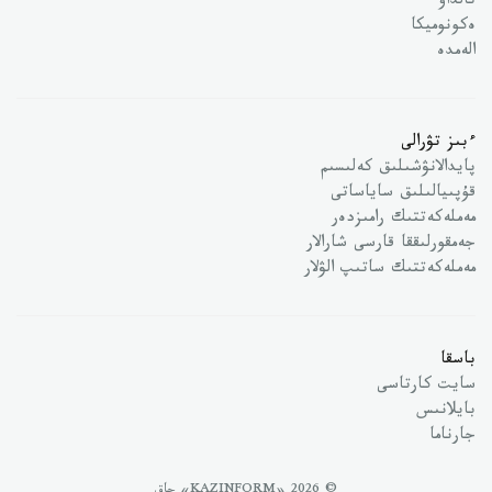
تالداۋ
ەكونوميكا
الەمدە
ءبىز تۋرالى
پايدالانۋشىلىق كەلىسىم
قۇپىيالىلىق ساياساتى
مەملەكەتتىك رامىزدەر
جەمقورلىققا قارسى شارالار
مەملەكەتتىك ساتىپ الۋلار
باسقا
سايت كارتاسى
بايلانىس
جارناما
© 2026 «KAZINFORM» حاق