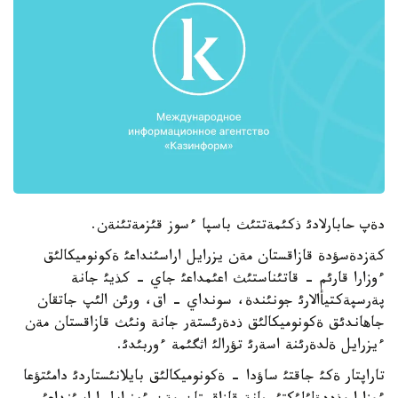
دةپ حابارلادئ ذكئمةتتئث باسپا ءسوز قئزمةتئنةن.
كةزدةسؤدة قازاقستان مةن يزرايل اراسئنداعئ ةكونوميكالئق
ءوزارا قارئم - قاتئناستئث اعئمداعئ جاي - كذيئ جانة
پةرسپةكتيأالارئ جونئندة، سونداي - اق، ورئن الئپ جاتقان
جاهاندئق ةكونوميكالئق ذدةرئستةر جانة ونئث قازاقستان مةن
ءيزرايل ةلدةرئنة اسةرئ تؤرالئ اثگئمة ءوربئدئ.
تاراپتار ةكئ جاقتئ ساؤدا - ةكونوميكالئق بايلانئستاردئ دامئتؤعا