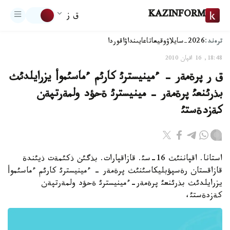
KAZINFORM
ق ز
ترەند:
2026-سايلاۋ
وقيعا
تاعايىنداۋ
اقوردا
18:48, 16 اقپان 2010
ق ر پرةمةر - ءمينيسترئ كارئم ءماسئموأ يزرايلدئث
بذرئنعئ پرةمةر - مينيسترئ ةحؤد ولمةرتپةن
كةزدةستئ
استانا. اقپاننئث 16-سئ. قازاقپارات. بذگئن ذكئمةت ذيئندة
قازاقستان رةسپؤبليكاسئنئث پرةمةر - ءمينيسترئ كارئم ءماسئموأ
يزرايلدئث بذرئنعئ پرةمةر-ءمينيسترئ ةحؤد ولمةرتپةن
كةزدةستئ،