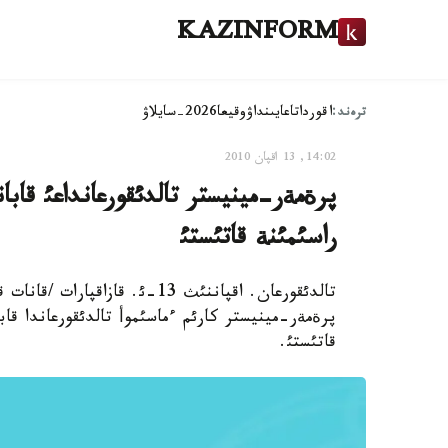
KAZINFORM
ترەند:
اقوردا
تاعايىنداۋ
وقيعا
2026-سايلاۋ
14:02, 13 اقپان 2010
پرةمةر-مينيستر تالدئقورعانداعئ قاب
راسئمئنة قاتئستئ
تالدئقورعان. اقپاننئث 13-ئ. 
پرةمةر-مينيستر كارئم ءماسئموأ تالدئقورعاندا قا
قاتئستئ.