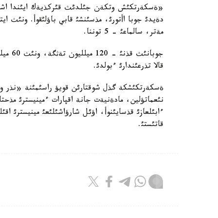
«ةسكةرتكئش وتكةن جئلدئث قئركذيةك ايئندا اشئلعا
مةتر، سالماعئ - 5 توننا.
جوبانئ
قالا تذرعئندارئ ءبولدئ.
ةسكةرتكئشكة گذل شوقتارئن قويؤ راسئمئنة «نذر وتان
نئعماتؤلين، مادةنيةت جانة اقپارات ءمينيسترئ مذحت
ءابئلعازئ قذسايئنوأ، اؤئل شارؤاشئلئعئ مينيسترئ اقئ
قاتئستئ.