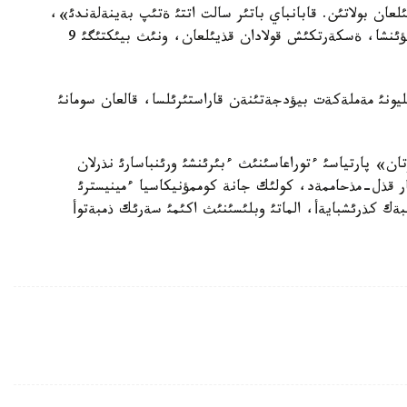
ن بولاتئن. قابانباي باتئر سالت اتتئ ةتئپ بةينةلةندئ»،
دةيدئ جوبا اأتورئ، مذسئنشئ قابي باؤلئقوأ. ونئث ايتؤئنشا، ةسكةرتكئش قولادان قذيئلعان، ونئث بيئكتئگئ 9
ث قذنئ - 120 ميلليون تةثگة، ونئث 60 ميلليونئ مةملةكةت بيؤدجةتئنةن قاراستئرئلسا، قالعان سومانئ
» پارتياسئ ءتوراعاسئنئث ءبئرئنشئ ورئنباسارئ نذرلان
ار قذل-مذحاممةد، كولئك جانة كوممؤنيكاسيا ءمينيسترئ
لبةك كذرئشبايةأ، الماتئ وبلئسئنئث اكئمئ سةرئك ذمبةتوأ