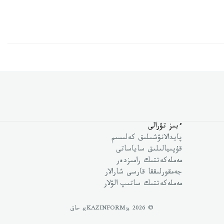
ءبىز تۋرالى
پايدالانۋشىلىق كەلىسىم
قۇپىيالىلىق ساياساتى
مەملەكەتتىك رامىزدەر
جەمقورلىققا قارسى شارالار
مەملەكەتتىك ساتىپ الۋلار
© 2026 «KAZINFORM» حاق