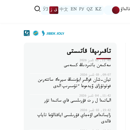
الداۋ
KZ
QZ
РУ
EN
中文
ق ز
ЎЗ
تاقىرىپقا قاتىستى
11:40, 05 تامىز 2026
سەكسەن باتىردىڭ كىسەسى
09:07, 05 تامىز 2026
تيان-شان قوڭىر ايۋىنىڭ سيرەك ساتتەرىن
فوتوتۇزاق ۆيدەوعا ءتۇسىرىپ الدى
11:42, 04 تامىز 2026
الماتىدا ل ر ت قۇرىلىسى قاي ساتىدا تۇر
15:42, 03 تامىز 2026
زايسانداعى اۋەجاي قۇرىلىسى اياقتالۋعا تاياپ
قالدى