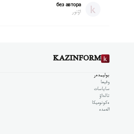
без автора
اۆتور
KAZINFORM
بوليمدەر
وقيعا
ساياسات
تالداۋ
ەكونوميكا
الەمدە