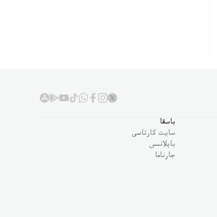
باسقا
سايت كارتاسى
بايلانىس
جارناما