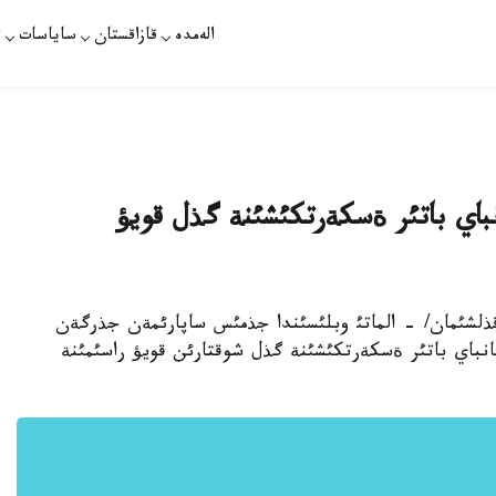
الەمدە
قازاقستان
ساياسات
ت
انباي باتئر ةسكةرتكئشئنة گذل قويؤ
قازاقپارات /قانات قذلشئمان/ - الماتئ وبلئسئندا جذمئس ساپارئمةن جذرگةن
بانباي باتئر ةسكةرتكئشئنة گذل شوقتارئن قويؤ راسئمئنة