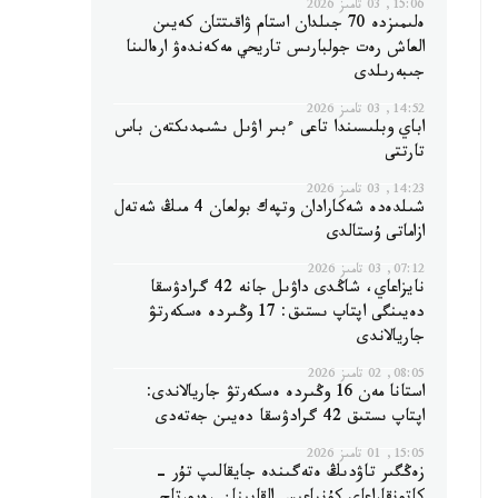
15:06, 03 تامىز 2026
ەلىمىزدە 70 جىلدان استام ۋاقىتتان كەيىن
العاش رەت جولبارىس تاريحي مەكەندەۋ ارەالىنا
جىبەرىلدى
14:52, 03 تامىز 2026
اباي وبلىسىندا تاعى ءبىر اۋىل ىشىمدىكتەن باس
تارتتى
14:23, 03 تامىز 2026
شىلدەدە شەكارادان وتپەك بولعان 4 مىڭ شەتەل
ازاماتى ۇستالدى
07:12, 03 تامىز 2026
نايزاعاي، شاڭدى داۋىل جانە 42 گرادۋسقا
دەيىنگى اپتاپ ىستىق: 17 وڭىردە ەسكەرتۋ
جاريالاندى
08:05, 02 تامىز 2026
استانا مەن 16 وڭىردە ەسكەرتۋ جاريالاندى:
اپتاپ ىستىق 42 گرادۋسقا دەيىن جەتەدى
15:05, 01 تامىز 2026
زەڭگىر تاۋدىڭ ەتەگىندە جايقالىپ تۇر -