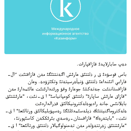
دةپ حابارلايدئ قازاقپارات.
باس قوسؤدئ ق ر ذلتتئق عارئش اگةنتتئگئ مةن قازاقتئث ءال-
فارابي اتئنداعئ ذلتتئق ؤنيأةرسيتةتئ وتكئزؤدة. وعان
قازاقستاننئث جةتةكشئ جوعارئ وقؤ ورئندارئنئث عالئمدارئ مةن
"قازاق عارئش ساپارئ" ذلتتئق كومپانياسئ" ا ق-نئث، "عارئشتئق
بايلانئس جانة راديوةلةكترونيكالئق قذرالداردئث
ةلةكتروماگنيتتئك ذيلةسئمدئلئگئ رةسپؤبليكالئق ورتالئعئ" ا ق-
نئث، "بايتةرةك" قازاقستان-رةسةي بئرئككةن كاسئپورنئ،
"عارئشتئق زةرتتةؤلةر مةن تةحنولوگيالار ذلتتئق ورتالئعئ" ا ق-