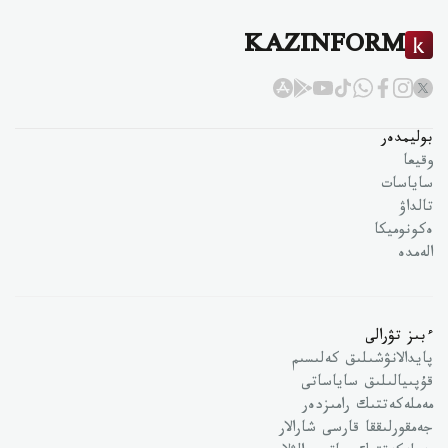
KAZINFORM
بوليمدەر
وقيعا
ساياسات
تالداۋ
ەكونوميكا
الەمدە
ءبىز تۋرالى
پايدالانۋشىلىق كەلىسىم
قۇپىيالىلىق ساياساتى
مەملەكەتتىك رامىزدەر
جەمقورلىققا قارسى شارالار