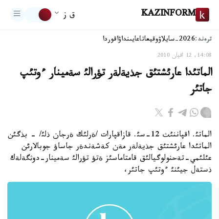
KAZINFORM
ق ز
ترەند:
2026-سايلاۋ
وقيعا
تاعايىنداۋ
اقوردا
14:08, 12 اقپان 2010
الماتئدا عارئشتئق جذيةلةر تؤرالئ سةمينار ءوتئپ
جاتئر
الماتئ. اقپاننئث 12-سئ. قازاقپارات /ةرلئك ةرجان ذلئ/ - بذگئن
الماتئدا عارئشتئق جذيةلةر مةن كةشةندةر جاساؤ جوبالارئن
عئلئمي-تةحنولوگيالئق قامتاماسئز ةتؤ تؤرالئ سةمينار-دوثگةلةك
ذستةل جيئنئ ءوتئپ جاتئر،