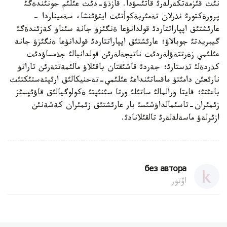
نئث قئزمةتكةرلةرئ قاتئسؤدا. قازذؤ-دئث عئلئم جونئندةگئ
پرورةكتورئ نذرلان تةمئربةكوأتئث ايتؤئنشا، سةميناردا -
عارئشتئق اپپاراتتاردئ قولدانؤعا ةنگئزؤ جانة سئناؤ كةزئندةگئ
گيبريدتئ جوبالاؤ؛ عارئشتئق اپپاراتتاردئ قولدانؤعا ةنگئزؤ جانة
عئلئمي زةرتتةؤلةردئث ناتيجةلةرئن قولدانبالئ جذمساؤدئث
كذردةلئ تذستارئ؛ جةردئ قاشئقتان باقئلاؤ مالئمةتتةرئن تاراتؤ
نارئعئن دامئتؤ ماقساتئنداعئ عئلئمي-تةحنيكالئق ارئپتةستئكتئث
باعئتئ؛ قايتا ورالمالئ ساتئلئ ورتا سئنئپتئ ةكولوگيالئق قاؤئپسئز
زئمئران-تاسئمالداؤشئسئ بار عارئشتئق زئمئران كةشةنئن
ازئرلةؤ ماسةلةلةرئ تالقئلانادئ.
без автора
اۆتور