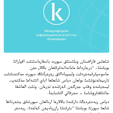
شئعئس قازاقستان وبلئستئق سپورت باسقارماسئنئث اقپاراتئ
بويئنشا، ءذرجارداعئ مامانداندئرئلعان بالالار مةن
جاسوسپئرئمدةردئث وليمپيادالئق رةزةرأتئك سپورت مةكتةبئنئث
تاربيةلةنؤشئسئ بولعان دياس شاثعئعا اباي اتئنداعئ مةكتةپ-
ليسةيئندة وقئپ جذرگةن كةزئندة تذرعان. ونئث العاشقئ
جاتتئقتئرؤشئسئ - سةرقالي التئنبايةأ.
دياس ريددةردةگئ دارئندئ بالالارعا ارنالعان سپورتتئق ينتةرناتقا
شاثعئ سپورتئ بويئنشا ءبئرئنشئ رازريادپةن كةلةدئ. ريددةر