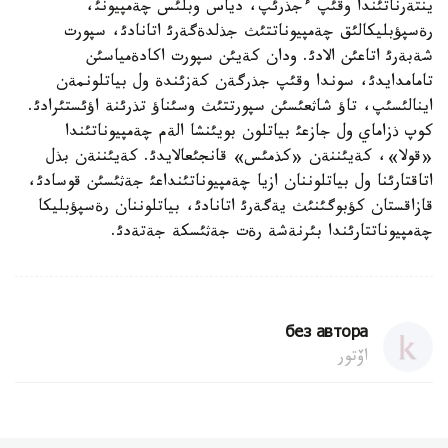
ينتةرناتئندا وقئپ ءجذرئپ، دياس وبلئس چةمپيونئ،
رةسپؤبليكالئق چةمپيوناتتئث جذلدةگةرئ اتانادئ، سپورت
شةبةرئ اتاعئن الادئ. ودان كةيئن سپورت اكادةمياسئن
تامامدايدئ، سوندا وقئپ جذرگةن كةزئندة ول بياتلونمةن
اينالئسئپ، تاؤ شاثعئسئن سپورتتئث وسئناؤ تذرئنة اؤئستئرادئ.
كوپ ذزاماي ول جازعئ بياتلون بويئنشا الةم چةمپيوناتئندا
«قولا»، كةيئننةن «كذمئس» قانجئعالايدئ. كةيئننةن بذل
اتاقتارئنا ول بياتلوننان ازيا چةمپيوناتئنداعئ جةثئسئن قوسادئ،
قازاقستان كؤبوگئنئث يةگةرئ اتانادئ، بياتلوننان رةسپؤبليكا
چةمپيوناتتارئندا بئرنةشة رةت جةثئسكة جةتةدئ.
без автора
اۆتور