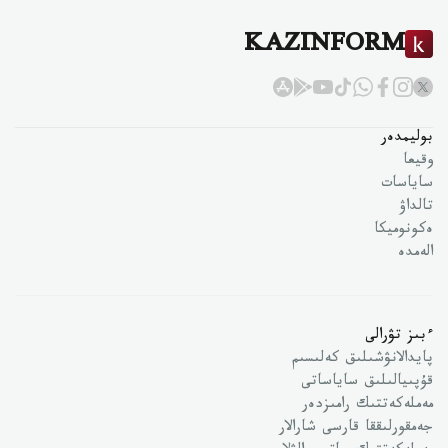
KAZINFORM
بوليمدەر
وقيعا
ساياسات
تالداۋ
ەكونوميكا
الەمدە
ءبىز تۋرالى
پايدالانۋشىلىق كەلىسىم
قۇپىيالىلىق ساياساتى
مەملەكەتتىك رامىزدەر
جەمقورلىققا قارسى شارالار