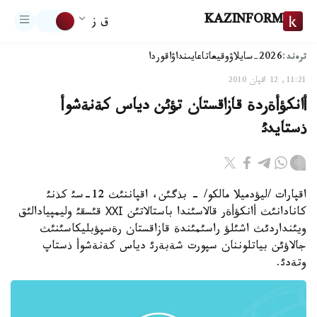
KAZINFORM
ق ز
ترەند:
2026-سايلاۋ
وقيعا
تاعايىنداۋ
اقوردا
11:21, 12 اقپان 2010
أانكؤأةردة قازاقستان تؤئن دياس كةنةشوأ
ذستايدئ
اقپارات /ليؤدميلا مالكو/ - بذگئن، اقپاننئث 12-سئ كذنئ
كانادانئث أانكؤأةر قالاسئندا باستالاتئن ХХІ قئسقئ وليمپيادالئق
ويئنداردئث اشئلؤ راسئمئندة قازاقستان رةسپؤبليكاسئنئث
جالاؤئن بياتلوننان سپورت شةبةرئ دياس كةنةشوأ ذستاپ
وتةدئ.