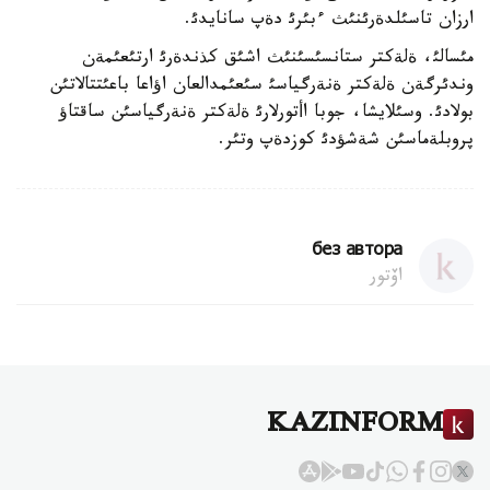
ارزان تاسئلدةرئنئث ءبئرئ دةپ سانايدئ.
مئسالئ، ةلةكتر ستانسئسئنئث اشئق كذندةرئ ارتئعئمةن
وندئرگةن ةلةكتر ةنةرگياسئ سئعئمدالعان اؤاعا باعئتتالاتئن
بولادئ. وسئلايشا، جوبا اأتورلارئ ةلةكتر ةنةرگياسئن ساقتاؤ
پروبلةماسئن شةشؤدئ كوزدةپ وتئر.
без автора
اۆتور
KAZINFORM