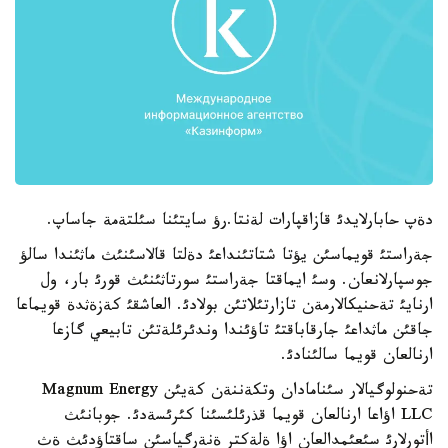
دةپ حابارلايدئ قازاقپارات لةنتا.رؤ سايتئنا سئلتةمة جاساپ.
جةراستئ قويماسئن يؤتا شتاتئنداعئ دةلتا قالاسئنئث ماثئندا سالؤ
جوسپارلانعان. وسئ ايماقتا جةراستئ سورتاثئنئث قورئ بار، ول
ارنايئ تةحنيكالارمةن تازارتئلاتئن بولادئ. العاشقئ كةزةثدة قويماعا
جاقئن ماثداعئ جارقاباقتئ تاؤئندا وندئرئلةتئن تابيعي گازعا
ارنالعان قويما سالئنادئ.
تةحنولوگيالار سئنامادان وتكةننةن كةيئن Magnum Energy
LLC اؤاعا ارنالعان قويما قذرئلئسئنا كئرئسةدئ. جوبانئث
اأتورلارئ سئعئمدالعان اؤا ةلةكتر ةنةرگياسئن ساقتاؤدئث ةث