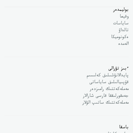
بوليمدەر
وقيعا
ساياسات
تالداۋ
ەكونوميكا
الەمدە
ءبىز تۋرالى
پايدالانۋشىلىق كەلىسىم
قۇپىيالىلىق ساياساتى
مەملەكەتتىك رامىزدەر
جەمقورلىققا قارسى شارالار
مەملەكەتتىك ساتىپ الۋلار
باسقا