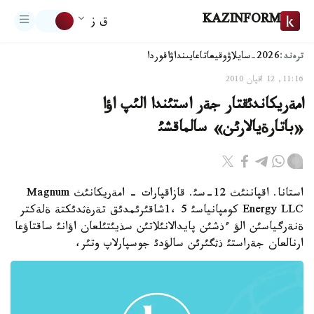
KAZINFORM
ق ز
ترەند:
2026-سايلاۋ
وقيعا
تاعايىنداۋ
اقوردا
11:16, 12 اقپان 2010
امةريكاندئقتار جةر استئندا الئپ اؤا
«باتارةيالارئن» سالماقشئ
استانا. اقپاننئث 12-سئ. قازاقپارات - امةريكانئث Magnum
Energy LLC كومپانياسئ 5 ،1شاقئرئمدئق تةرةثدئكتة ةلةكتر
ةنةرگياسئن الؤ ءذشئن پايدالانئلاتئن سذيئتئلعان اؤانئ ساقتاؤعا
ارنالعان جةراستئ ذثگئرئن سالؤدئ جوسپارلاپ وتئر،