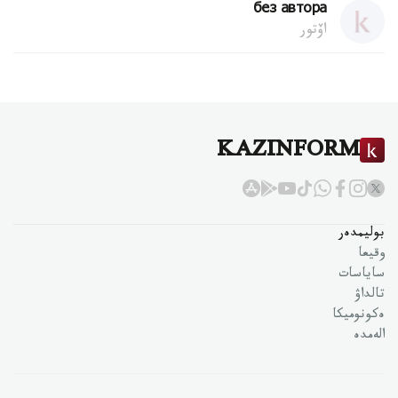
без автора
اۆتور
KAZINFORM
بوليمدەر
وقيعا
ساياسات
تالداۋ
ەكونوميكا
الەمدە