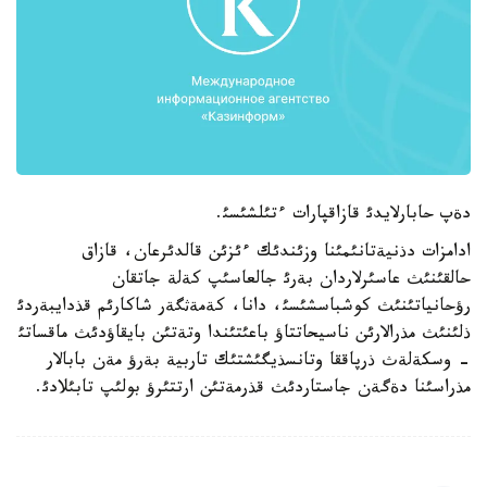
دةپ حابارلايدئ قازاقپارات ءتئلشئسئ.
ادامزات دذنيةتانئمئنا وزئندئك ءئزئن قالدئرعان، قازاق
حالقئنئث عاسئرلاردان بةرئ جالعاسئپ كةلة جاتقان
رؤحانياتئنئث كوشباسشئسئ، دانا، كةمةثگةر شاكارئم قذدايبةردئ
ذلئنئث مذرالارئن ناسيحاتتاؤ باعئتئندا وتةتئن بايقاؤدئث ماقساتئ
- وسكةلةث ذرپاققا وتانسذيگئشتئك تاربية بةرؤ مةن بابالار
مذراسئنا دةگةن جاستاردئث قذرمةتئن ارتتئرؤ بولئپ تابئلادئ.