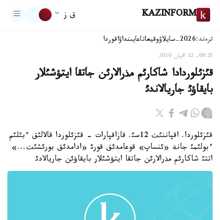
KAZINFORM
ق ز
ترەند:
2026-سايلاۋ
وقيعا
تاعايىنداۋ
اقوردا
09:25, 12 اقپان 2010
قئزئلوردادا شاكارئم مذرالارئن جاتقا ايتؤشئلار
بايقاؤئ جاريالاندئ
قئزئلوردا. اقپاننئث 12سئ. قازاقپارات - قئزئلوردا قالالئق ءبئلئم
ءبولئمئ جانة «ئنساپ» قوعامدئق قورئ «ادامدئق بورئشئث...»
اتتئ شاكارئم مذرالارئن جاتقا ايتؤشئلار بايقاؤئن جاريالادئ