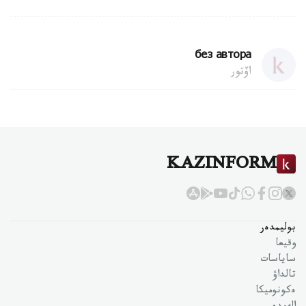
без автора
اۆتور
KAZINFORM
بوليمدەر
وقيعا
ساياسات
تالداۋ
ەكونوميكا