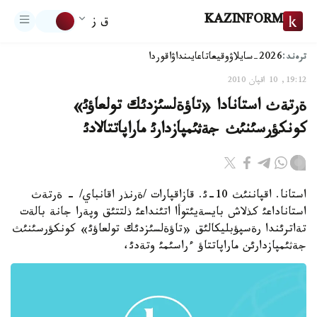
KAZINFORM
ق ز
ترەند:
2026-سايلاۋ
وقيعا
تاعايىنداۋ
اقوردا
19:12, 10 اقپان 2010
ةرتةث استانادا «تاؤةلسئزدئك تولعاؤئ»
كونكؤرسئنئث جةثئمپازدارئ ماراپاتتالادئ
استانا. اقپاننئث 10-ئ. قازاقپارات /ةرنذر اقانباي/ - ةرتةث
استاناداعئ كذلاش بايسةيئتوأا اتئنداعئ ذلتتئق وپةرا جانة بالةت
تةاترئندا رةسپؤبليكالئق «تاؤةلسئزدئك تولعاؤئ» كونكؤرسئنئث
جةثئمپازدارئن ماراپاتتاؤ ءراسئمئ وتةدئ،