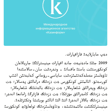
دةپ حابارلايدئ قازاقپارات.
2009 جئلئ مادةنيةت جانة اقپارات مينيسترلئگئ جاريالاعان
كونكؤرستئث باستئ ماقساتئ - ونةردئث سان-سالاسئندا
تاؤةلسئز مةملةكةتئمئزدئث ساياسي-رؤحاني كةلبةتئن اشئپ
كورسةتؤ. اتالمئش كونكؤرس ةث ذزدئك درامالئق پةسالار؛ ةث
ذزدئك وپةرالئق شئعارمالار؛ ةث ذزدئك بالةتتئك شئعارمالار؛
ةث ذزدئك كامةرالئق مؤزئكا؛ ةث ذزدئك قازئرگئ زامانعئ اندةر؛
ةث ذزدئك بالالار اندةرئ اتتئ التئ اتالئم بويئنشا وتكئزئلدئ.
مينيسترلئكتئث مالئمةتئنشة، «تاؤةلسئزدئك تولعاؤئ» كونكؤرسئ