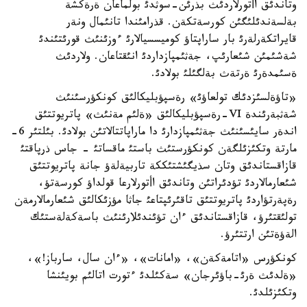
وتاندئق اأتورلاردئث بذرئن-سوثدئ بولماعان ةرةكشة
بةلسةندئلئگئن كورسةتكةن. قذرامئندا تانئمال ونةر
قايراتكةرلةرئ بار ساراپتاؤ كوميسسيالارئ ءوزئنئث قورئتئندئ
شةشئمئن شئعارئپ، جةثئمپازداردئ انئقتاعان. ولاردئث
ةسئمدةرئ ةرتةث بةلگئلئ بولادئ.
«تاؤةلسئزدئك تولعاؤئ» رةسپؤبليكالئق كونكؤرسئنئث
شةثبةرئندة VI-رةسپؤبليكالئق «ةلئم مةنئث» پاتريوتتئق
اندةر سايئسئنئث جةثئمپازدارئ دا ماراپاتتالاتئن بولادئ. بئلتئر 6-
مارتة وتكئزئلگةن كونكؤرستئث باستئ ماقساتئ - جاس ذرپاقتئ
قازاقستاندئق وتان سذيگئشتئككة تاربيةلةؤ جانة پاتريوتتئق
شئعارمالاردئ تؤدئراتئن وتاندئق اأتورلارعا قولداؤ كورسةتؤ،
رةپةرتؤاردئ پاتريوتتئق تاقئرئپتاعئ جاثا مؤزئكالئق شئعارمالارمةن
تولئقتئرؤ، قازاقستاندئق ءان تؤئندئلارئنئث باسةكةلةستئك
الةؤةتئن ارتتئرؤ.
كونكؤرس «اتامةكةن»، «امانات»، «ءان سال، سارباز!»،
«ةلدئث ةرئ-باؤئرجان» سةكئلدئ ءتورت اتالئم بويئنشا
وتكئزئلدئ.