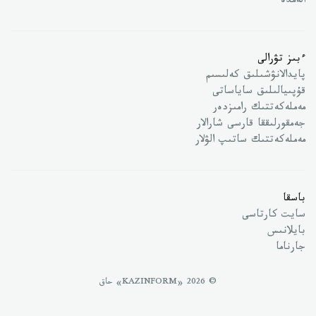
الەمدە
ءبىز تۋرالى
پايدالانۋشىلىق كەلىسىم
قۇپىيالىلىق ساياساتى
مەملەكەتتىك رامىزدەر
جەمقورلىققا قارسى شارالار
مەملەكەتتىك ساتىپ الۋلار
باسقا
سايت كارتاسى
بايلانىس
جارناما
© 2026 «KAZINFORM» حاق