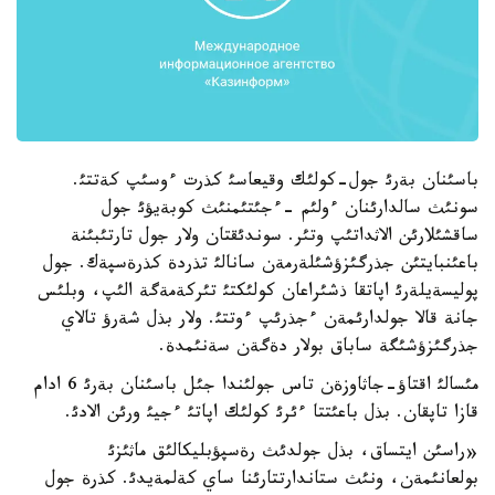
باسئنان بةرئ جول-كولئك وقيعاسئ كذرت ءوسئپ كةتتئ.
سونئث سالدارئنان ءولئم -ءجئتئمنئث كوبةيؤئ جول
ساقشئلارئن الاثداتئپ وتئر. سوندئقتان ولار جول تارتئبئنة
باعئنبايتئن جذرگئزؤشئلةرمةن سانالئ تذردة كذرةسپةك. جول
پوليسةيلةرئ اپاتقا ذشئراعان كولئكتئ تئركةمةگة الئپ، وبلئس
جانة قالا جولدارئمةن ءجذرئپ ءوتتئ. ولار بذل شةرؤ تالاي
جذرگئزؤشئگة ساباق بولار دةگةن سةنئمدة.
مئسالئ اقتاؤ-جاثاوزةن تاس جولئندا جئل باسئنان بةرئ 6 ادام
قازا تاپقان. بذل باعئتتا ءئرئ كولئك اپاتئ ءجيئ ورئن الادئ.
«راسئن ايتساق، بذل جولدئث رةسپؤبليكالئق ماثئزئ
بولعانئمةن، ونئث ستاندارتتارئنا ساي كةلمةيدئ. كذرة جول