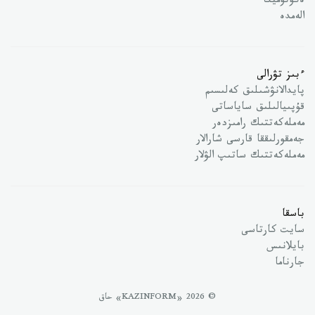
ەكونوميكا
الەمدە
ءبىز تۋرالى
پايدالانۋشىلىق كەلىسىم
قۇپىيالىلىق ساياساتى
مەملەكەتتىك رامىزدەر
جەمقورلىققا قارسى شارالار
مەملەكەتتىك ساتىپ الۋلار
باسقا
سايت كارتاسى
بايلانىس
جارناما
© 2026 «KAZINFORM» حاق