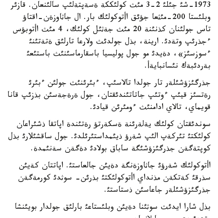
1973-شئ جئلئ 2-3 مئث كولئككة ةسةپتةلئپ سالئنعان. قازئر
وبلئستا 200-مئثعا جؤئق اأتوكولئك بار. ال جاثاوزةن-اقتاؤ
تاس جولئنان كذنئنة 20 مئث جةثئل كولئك، 4 مئث اأتوبؤس
ءجذرئپ وتةدئ. ارينة، بذل جولدئث ولارعا تارلئق ةتةتئنئ
ءسوزسئز»، دةيدئ مو جول پوليسيا باسقارماسئنئث باستئعئ
بةردئبةك نئسانبايةأ.
جذرگئزؤشئلةر تار جولدا تالاسئپ، ءبئرئنئث جولئن ءبئرئ
رةتسئز قيئپ ءوتئپ جاتاتئندئقتان، جول ةرةجةسئن بذزئپ قانا
قويماي، تالاي ادامنئث ءومئرئن قيادئ.
سوندئقتان كولئك يةلةرئنة ةسكةرتؤ رةتئندة اپاتقا ذشئراعان
كولئكتئ تئركةپ الئپ شةرؤ ذيئمداستئرئلدئ. جول ساقشئلارئ بذل
كوپتةگةن جذرگئزؤشئگة ساباق بولادئ دةگةن سةنئمدة.
اأتوكولئك شةرؤئ جاثاوزةنگة دةيئن جالعاستئ. اپاتتان كةيئن
سذرقئ كةتكةن مذنداي اأتوكولئكتئ بذرئن- سوثدئ كورمةگةن
جذرگئزؤشئلةر جاعاسئن ذستاستئ.
بذل شارا ايدئث سوثئنا دةيئن وبلئستاعئ بارلئق جولدار بويئنشا