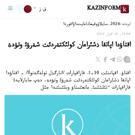
KAZINFORM
ق ز
ترەند:
2026-سايلاۋ
وقيعا
تاعايىنداۋ
اقوردا
13:04, 10 اقپان 2010
اقتاؤدا اپاتقا ذشئراعان كولئكتةردئث شةرؤئ وتؤدة
اقتاؤ. اقپاننئث 10-ئ. قازاقپارات /انارگذل تولةگةنوأا/ - اقتاؤدا
اپاتقا ذشئراعان كولئكتةردئث شةرؤئ وتؤدة، دةپ حابارلايدئ
قازاقپارات ءتئلشئسئ. ماثعئستاؤ وبلئسئندا جئل