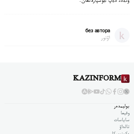
وتةدئ دةپ جوسپارلانعان.
без автора
اۆتور
KAZINFORM
بوليمدەر
وقيعا
ساياسات
تالداۋ