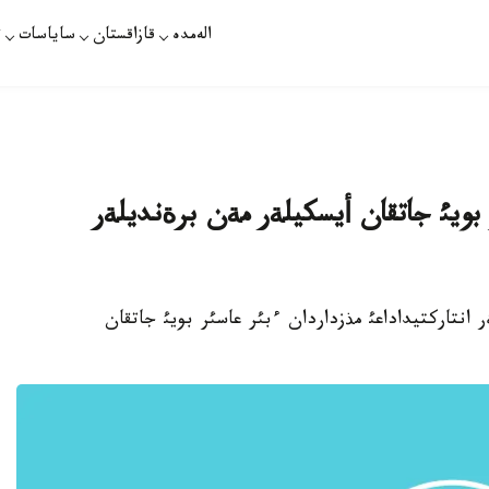
الەمدە
قازاقستان
ساياسات
ت
ر بويئ جاتقان أيسكيلةر مةن برةنديلةر
ةرتتةؤشئلةر انتاركتيداداعئ مذزداردان ءبئر عاسئر بويئ جاتقان