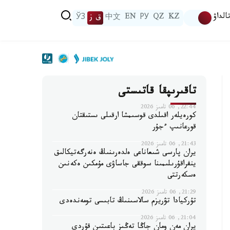
الداۋ
KZ
QZ
РУ
EN
中文
ق ز
ЎЗ
تاقىرىپقا قاتىستى
22:44, 06 تامىز 2026
كورەيلەر اقىلدى قوسىمشا ارقىلى ىستىقتان
قورعانىپ ءجۇر
21:43, 06 تامىز 2026
يران پارسى شىعاناعى ەلدەرىنىڭ ەنەرگەتيكالىق
ينفراقۇرىلىمىنا سوققى جاساۋى مۇمكىن ەكەنىن
ەسكەرتتى
21:29, 06 تامىز 2026
تۇركيادا تۋريزم سالاسىنىڭ تابىسى تومەندەدى
21:04, 06 تامىز 2026
يران مەن ومان جاڭا تەڭىز باعىتىن قۇردى