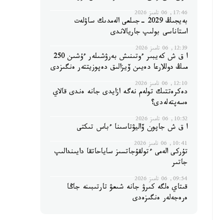
17:46, 06 تامىز 2026
بەيجىڭ 2029 -جىلعى الەمدىك ساۋلەت
استاناسى بولىپ جاريالاندى
12:39, 06 تامىز 2026
ا ق ش كەيبىر ءوتىنىش بەرۋشىلەر ءۇشىن 250
مىڭ دوللارعا دەيىن ۆيزالىق دەپوزيتتەر ەنگىزدى
12:10, 06 تامىز 2026
دەكرەتتىك تولەم نەگە ازايدى جانە ەندى قالاي
ەسەپتەلەدى؟
10:52, 06 تامىز 2026
ا ق ش جاپون ۆاليۋتاسىنا ءباس تىكتى
10:41, 06 تامىز 2026
تۇركى الەمى ءتولقۇجاتسىز ساياحاتقا دايىندالىپ
جاتىر
09:54, 06 تامىز 2026
قىتاي ەلگە كىرۋ جانە شىعۋ تارتىبىنە جاڭا
ەرەجەلەر ەنگىزەدى