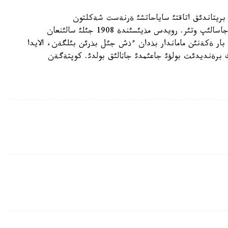
بريتاندئق اتاقتئ ساياحاتشئ ةرنةست شةكلتون
ةكسپةديسياسئنئث قورئ بولؤئ مذمكئن دةپ ذيعارئم جاسالئپ وتئر. رويدس مذيئسئندة 1908 جئلئ سالئنعان
بار ةكةنئن ماماندار بذدان ءذش جئل بذرئن بئلگةن، الايدا
 برةنديدئث بولؤئ جاعئمدئ جاثالئق بولدئ. كوپتةگةن