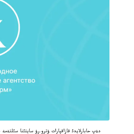
دةپ حابارلايدئ قازاقپارات ؤترو.رؤ سايتئنا سئلتةمة