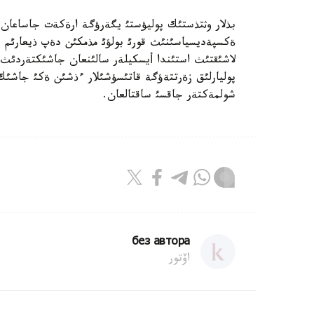
بذلار وثتذستئك پوليؤستئ يگةرؤگة ارةكةت جاساعان 
لاشئقتئث استئندا أيسكيلةر سالئنعان جاشئكتةردئث 
پوليارلئق زةرتتةؤگة قاتئسؤشئلار ءذشئن ةكئ جاشئك
شولمةكتةر جاقسئ ساقتالعان.
без автора
اۆتور