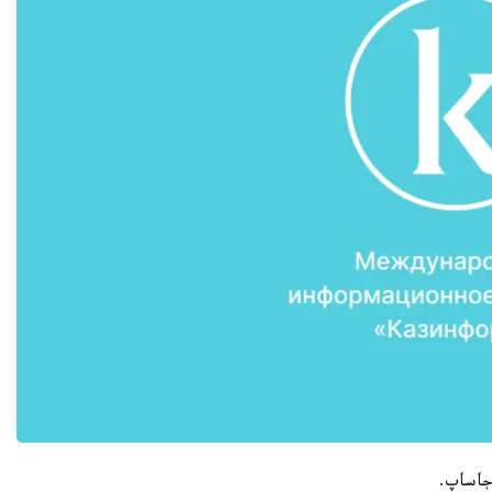
 جاساپ.