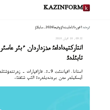
KAZINFORM
ترەند:
اقوردا
تاعايىنداۋ
وقيعا
2026-سايلاۋ
09:32, 10 اقپان 2010
انتاركتيداداعئ مذزداردان ءبئر عاسئ
تابئلدئ
استانا. اقپاننئث 9-ئ. قازاقپارات - ز
أيسكيلةر مةن برةنديلةردئ الئپ شئقتئ،