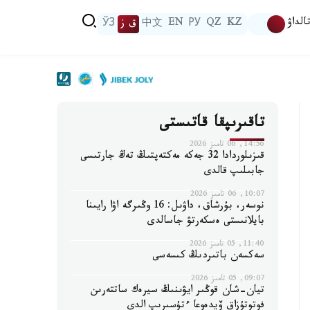
الداۋ
KZ
QZ
РУ
EN
中文
ق ز
ЎЗ
تاقىرىپقا قاتىستى
14:56, 06 تامىز 2026
قىزىلوردادا 32 جەكە مەكتەپتىڭ تەڭ جارتىسى
جابىلىپ قالدى
10:07, 06 تامىز 2026
نوسەر، بۇرشاق، داۋىل: 16 وڭىرگە اۋا رايىنا
بايلانىستى ەسكەرتۋ جاسالدى
11:40, 05 تامىز 2026
سەكسەن باتىردىڭ كىسەسى
09:07, 05 تامىز 2026
تيان-شان قوڭىر ايۋىنىڭ سيرەك ساتتەرىن
فوتوتۇزاق ۆيدەوعا ءتۇسىرىپ الدى