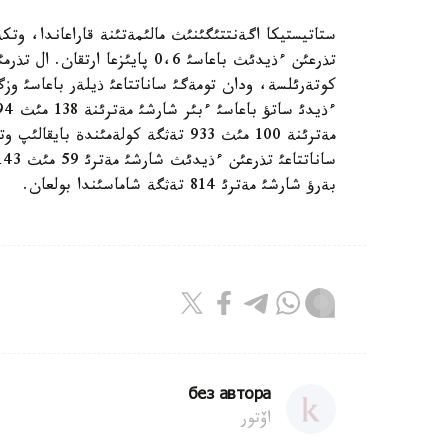
ستاتيستيكا اگةنتتئگئنئث مالئمةتئنة قاراعاندا، وتكة
كوتةرئلسة، ودان تومةگئ ساناتتاعئ ذيلةر باعاسئ وزگةر
مةترئنة 100 مئث 933 تةثگة كولةمئند
بةرؤ شارشئ مةترئ 814 تةثگة شاماسئندا بولعان.
без автора
اۆتور