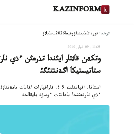
KAZINFORM
ترەند:
اقوردا
تاعايىنداۋ
وقيعا
2026-سايلاۋ
11:28, 09 اقپان 2010
وتكةن قاثتار ايئندا تذرعئن ءذي نار
ستاتيستيكا اگةنتتئگئ
ءذي نارئعئندا باعانئث ءوسؤئ بايقالدئ