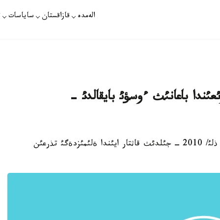
الەمدە
قازاقستان
ساياسات
ت
ئعئندا باعانئث ءوسؤئ بايقالدئ -
استانا. اقپاننئث 9 ئ. قازاقپارات /قانات مامةتقازئ ذلئ/ 2010 ‑ جئلدئث قاثتار ايئندا ةلئمئزدةگئ تذرعئن