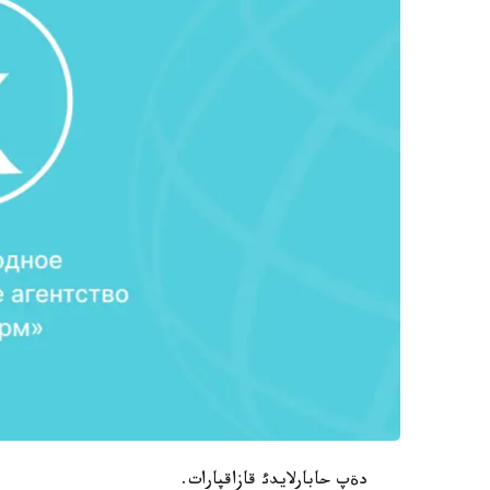
دةپ حابارلايدئ قازاقپارات.