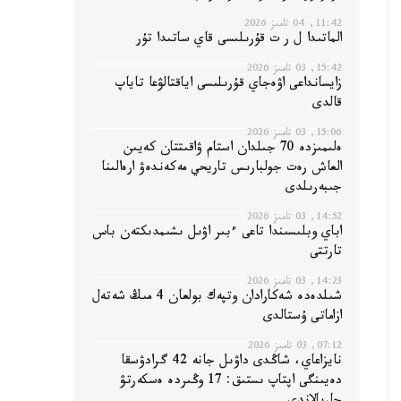
11:42, 04 تامىز 2026
الماتىدا ل ر ت قۇرىلىسى قاي ساتىدا تۇر
15:42, 03 تامىز 2026
زايسانداعى اۋەجاي قۇرىلىسى اياقتالۋعا تاياپ
قالدى
15:06, 03 تامىز 2026
ەلىمىزدە 70 جىلدان استام ۋاقىتتان كەيىن
العاش رەت جولبارىس تاريحي مەكەندەۋ ارەالىنا
جىبەرىلدى
14:52, 03 تامىز 2026
اباي وبلىسىندا تاعى ءبىر اۋىل ىشىمدىكتەن باس
تارتتى
14:23, 03 تامىز 2026
شىلدەدە شەكارادان وتپەك بولعان 4 مىڭ شەتەل
ازاماتى ۇستالدى
07:12, 03 تامىز 2026
نايزاعاي، شاڭدى داۋىل جانە 42 گرادۋسقا
دەيىنگى اپتاپ ىستىق: 17 وڭىردە ەسكەرتۋ