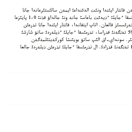
ن قاثتار ايئندا ونئث الدئنداعئ ايمةن سالئستئرعاندا جاثا
تذرعئن ءذيدئث باعاسئ 0،6 پايئزعا ارتقان. ال تذرمئسقا ءجايلئ ءذيدئث باعاسئ جانة ونئ جالداؤ قذنئ 1،0 پايئزعا
ئسسئز قالعان. اتاپ ايتقاندا، قاثتار ايئندا جاثا تذرعئن
ءذيدئ ساتؤ باعاسئ ءبئر شارشئ مةترئنة 138 مئث 594 تةثگةنئ قذراسا، تذرمئسقا ءجايلئ ءذيلةردئ ساتؤ شارشئ
ة بايقالئپ وتئر. سونداي-اق الئپ ساتؤ بويئنشا كوركةيتئلمةگةن
ساناتتاعئ تذرعئن ءذيدئث شارشئ مةترئ 59 مئث 143 تةثگةنئ قذرادئ. ال تذرمئسقا ءجايلئ تذرعئن ذيلةردئ جالعا