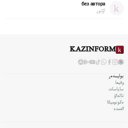
без автора
اۆتور
KAZINFORM
بوليمدەر
وقيعا
ساياسات
تالداۋ
ەكونوميكا
الەمدە