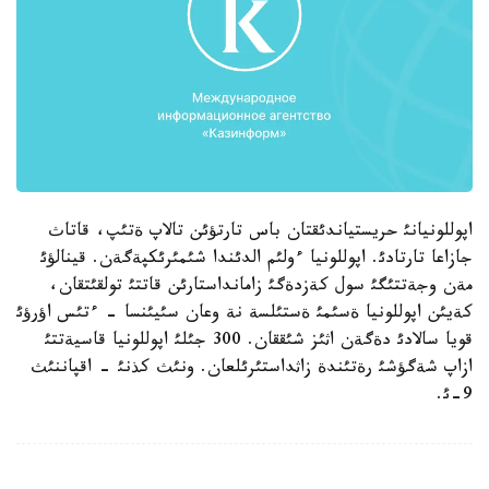
اپوللونيانئ حريستياندئقتان باس تارتؤئن تالاپ ةتئپ، قاتاث
جازاعا تارتادئ. اپوللونيا ءولئم الدئندا شئمئرئكپةگةن. قينالؤئ
مةن وجةتتئگئ سول كةزدةگئ زامانداستارئن قاتتئ تولقئتقان،
كةيئن اپوللونيا ةسئمئ ةستئلسة نة وعان سئيئنسا - ءتئس اؤرؤئ
قويا سالادئ دةگةن اثئز شئققان. 300 جئلئ اپوللونيا قاسيةتتئ
ازاپ شةگؤشئ رةتئندة زاثداستئرئلعان. ونئث كذنئ - اقپاننئث
9-ئ.