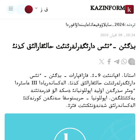
KAZINFORM
ق ز
ترەند:
2026-سايلاۋ
وقيعا
تاعايىنداۋ
اقوردا
10:24, 09 اقپان 2010
بذگئن -ءتئس دارئگةرلةرئنئث حالئقارالئق كذنئ
استانا. اقپاننئث 9-ئ. قازاقپارات - بذگئن - ءتئس
دارئگةرلةرئنئث حالئقارالئق كذنئ. الةكساندريادا III عاسئردا
ءومئر سذرگةن اؤلية اپوللونيانئ ةسكة الؤ قذرمةتئنة
بةكئتئلگةن. اپوللونيا - حريستوسقا سةنگةن كورنةكتئ
الةكساندرلئق شةنةؤنئكتئث قئزئ.