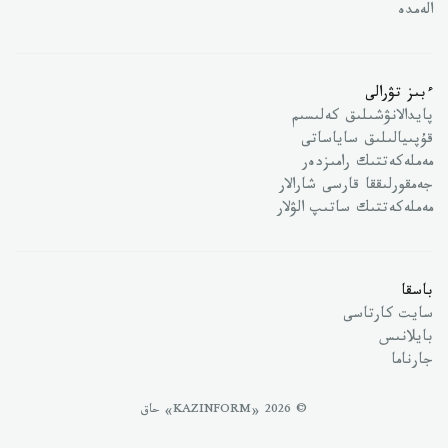
الەمدە
ءبىز تۋرالى
پايدالانۋشىلىق كەلىسىم
قۇپىيالىلىق ساياساتى
مەملەكەتتىك رامىزدەر
جەمقورلىققا قارسى شارالار
مەملەكەتتىك ساتىپ الۋلار
باسقا
سايت كارتاسى
بايلانىس
جارناما
© 2026 «KAZINFORM» حاق