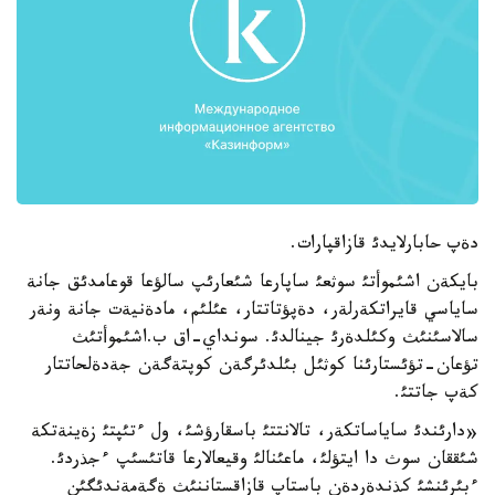
دةپ حابارلايدئ قازاقپارات.
بايكةن اشئموأتئ سوثعئ ساپارعا شئعارئپ سالؤعا قوعامدئق جانة
ساياسي قايراتكةرلةر، دةپؤتاتتار، عئلئم، مادةنيةت جانة ونةر
سالاسئنئث وكئلدةرئ جينالدئ. سونداي-اق ب.اشئموأتئث
تؤعان-تؤئستارئنا كوثئل بئلدئرگةن كوپتةگةن جةدةلحاتتار
كةپ جاتتئ.
«دارئندئ ساياساتكةر، تالانتتئ باسقارؤشئ، ول ءتئپتئ زةينةتكة
شئققان سوث دا ايتؤلئ، ماعئنالئ وقيعالارعا قاتئسئپ ءجذردئ.
ءبئرئنشئ كذندةردةن باستاپ قازاقستاننئث ةگةمةندئگئن