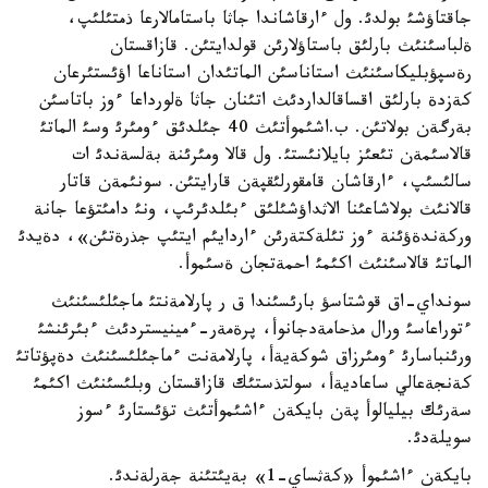
جاقتاؤشئ بولدئ. ول ءارقاشاندا جاثا باستامالارعا ذمتئلئپ،
ةلباسئنئث بارلئق باستاؤلارئن قولدايتئن. قازاقستان
رةسپؤبليكاسئنئث استاناسئن الماتئدان استاناعا اؤئستئرعان
كةزدة بارلئق اقساقالداردئث اتئنان جاثا ةلورداعا ءوز باتاسئن
بةرگةن بولاتئن. ب.اشئموأتئث 40 جئلدئق ءومئرئ وسئ الماتئ
قالاسئمةن تئعئز بايلانئستئ. ول قالا ومئرئنة بةلسةندئ ات
سالئسئپ، ءارقاشان قامقورلئقپةن قارايتئن. سونئمةن قاتار
قالانئث بولاشاعئنا الاثداؤشئلئق ءبئلدئرئپ، ونئ دامئتؤعا جانة
وركةندةؤئنة ءوز تئلةكتةرئن ءاردايئم ايتئپ جذرةتئن»، دةيدئ
الماتئ قالاسئنئث اكئمئ احمةتجان ةسئموأ.
سونداي-اق قوشتاسؤ بارئسئندا ق ر پارلامةنتئ ماجئلئسئنئث
ءتوراعاسئ ورال مذحامةدجانوأ، پرةمةر-ءمينيستردئث ءبئرئنشئ
ورئنباسارئ ءومئرزاق شوكةيةأ، پارلامةنت ءماجئلئسئنئث دةپؤتاتئ
كةنجةعالي ساعاديةأ، سولتذستئك قازاقستان وبلئسئنئث اكئمئ
سةرئك بيليالوأ پةن بايكةن ءاشئموأتئث تؤئستارئ ءسوز
سويلةدئ.
بايكةن ءاشئموأ «كةثساي-1» بةيئتئنة جةرلةندئ.