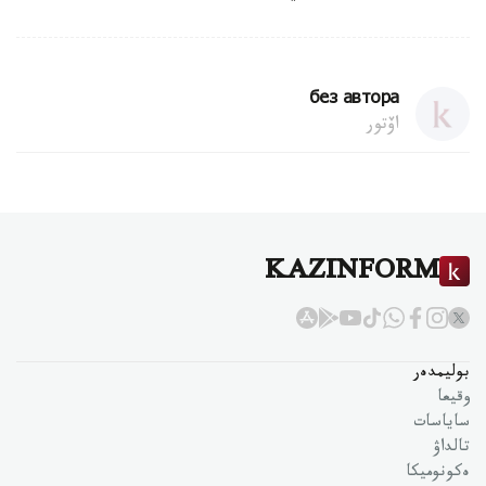
без автора
اۆتور
KAZINFORM
بوليمدەر
وقيعا
ساياسات
تالداۋ
ەكونوميكا