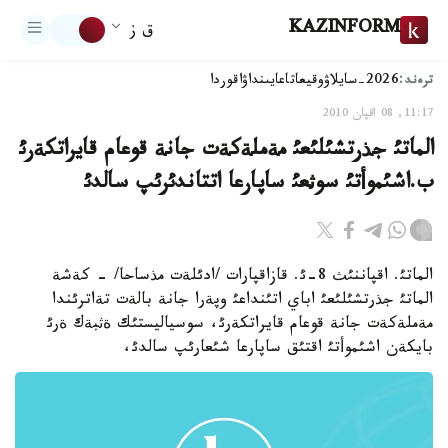
KAZINFORM
ق ز
ترەند:
2026-سايلاۋ
وقيعا
تاعايىنداۋ
اقوردا
11:17, 08 اقپان 2010
الماتئ جذرتشئلئعئ مةملةكةت جانة قوعام قايراتكةرئ
ب.اشئموأتئ سوثعئ ساپارعا اتتاندئرئپ سالدئ
الماتئ. اقپاننئث 8-ئ. قازاقپارات /ادئلةت مذساحا/ - كةشة
الماتئ جذرتشئلئعئ اباي اتئنداعئ وپةرا جانة بالةت تةاترئندا
مةملةكةت جانة قوعام قايراتكةرئ، سوسياليستئك ةثبةك ةرئ
بايكةن اشئموأتئ اقتئق ساپارعا شئعارئپ سالدئ،