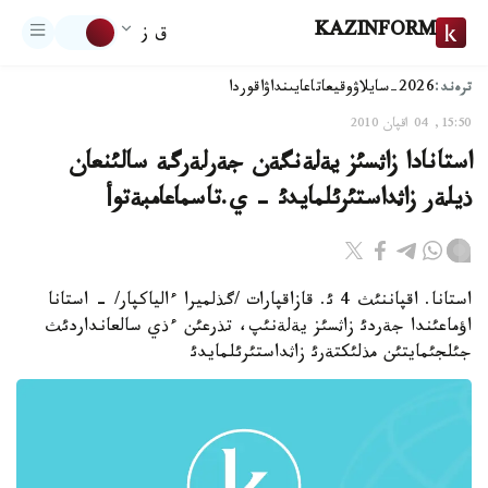
KAZINFORM
ق ز
ترەند:
2026-سايلاۋ
وقيعا
تاعايىنداۋ
اقوردا
15:50, 04 اقپان 2010
استانادا زاثسئز يةلةنگةن جةرلةرگة سالئنعان
ذيلةر زاثداستئرئلمايدئ - ي.تاسماعامبةتوأ
استانا. اقپاننئث 4 ئ. قازاقپارات /گذلميرا ءالياكپار/ - استانا
اؤماعئندا جةردئ زاثسئز يةلةنئپ، تذرعئن ءذي سالعانداردئث
جئلجئمايتئن مذلئكتةرئ زاثداستئرئلمايدئ