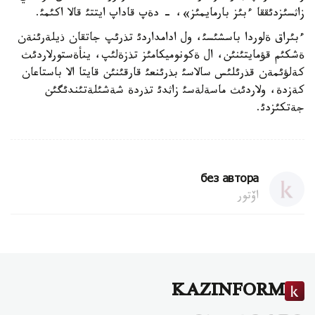
زاثسئزدئققا ءبئز بارمايمئز»، - دةپ قاداپ ايتتئ قالا اكئمئ.
ءبئراق ةلوردا باسشئسئ، ول ادامداردئ تذرئپ جاتقان ذيلةرئنةن
ةشكئم قؤمايتئنئن، ال ةكونوميكامئز تذزةلئپ، ينأةستورلاردئث
كةلؤئمةن قذرئلئس سالاسئ بذرئنعئ قارقئنئن قايتا الا باستاعان
كةزدة، ولاردئث ماسةلةسئ زاثدئ تذردة شةشئلةتئندئگئن
جةتكئزدئ.
без автора
اۆتور
KAZINFORM