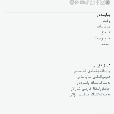
بوليمدەر
وقيعا
ساياسات
تالداۋ
ەكونوميكا
الەمدە
ءبىز تۋرالى
پايدالانۋشىلىق كەلىسىم
قۇپىيالىلىق ساياساتى
مەملەكەتتىك رامىزدەر
جەمقورلىققا قارسى شارالار
مەملەكەتتىك ساتىپ الۋلار