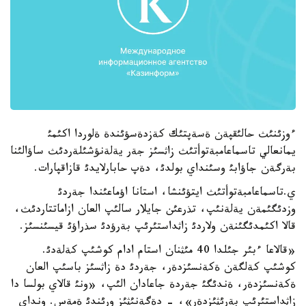
ءوزئنئث حالئقپةن ةسةپتئك كةزدةسؤئندة ةلوردا اكئمئ
يمانعالي تاسماعامبةتوأتئث زاثسئز جةر يةلةنؤشئلةردئث ساؤالئنا
بةرگةن جاؤابئ وسئنداي بولدئ، دةپ حابارلايدئ قازاقپارات.
ي.تاسماعامبةتوأتئث ايتؤئنشا، استانا اؤماعئندا جةردئ
وزدئگئمةن يةلةنئپ، تذرعئن جايلار سالئپ العان ازاماتتاردئث،
قالا اكئمدئگئنةن ولاردئ زاثداستئرئپ بةرؤدئ سذراؤئ قيسئنسئز.
«قالاعا ءبئر جئلدا 40 مئثنان استام ادام كوشئپ كةلةدئ.
كوشئپ كةلگةن ةكةنسئزدةر، جةردئ دة زاثسئز باسئپ العان
ةكةنسئزدةر، ةندئگئ جةردة جاعادان الئپ، «ونئ قالاي بولسا دا
زاثداستئرئپ بةرئثئزدةر»، - دةگةنئثئز ورئندئ ةمةس. ونداي