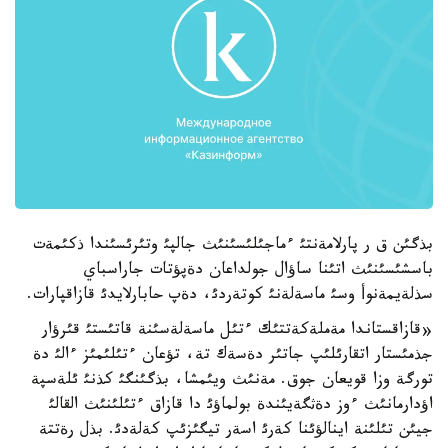
بذگئن ق ر پارلامةنتئ ءماجئلئسئنئث جالپئ وتئرئسئندا ذكئمةت
باسشئسئنئث اتئنا ساؤال جولداعان دةپؤتات جاراسباي
سذلةيمةنوأ وسئ ماسةلةنئ كوتةردئ، دةپ حابارلايدئ قازاقپارات.
«قازاقستاندا مةملةكةتتئك ءتئل ماسةلةسئنة قاتئستئ قئرؤار
جذمئستار اتقارئلئپ جاتئر دةسةك تة، تؤعان ءتئلئمئز ءالئ دة
تورگة وزا قويعان جوق. مةنئث ويئمشا، بذگئنگئ كذنئ ئلةسپة
اؤدارمانئث ءوز دةثگةيئندة بولماؤئ دا قازاق ءتئلئنئث القالئ
جيئن تئلئنة اينالؤئنا كةرئ اسةر تيگئزئپ كةلةدئ. بذل رةتتة