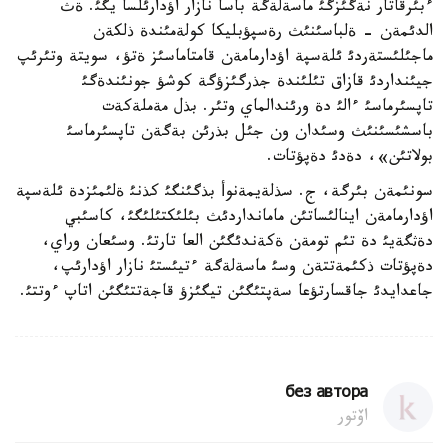
ءبئرقاتار نةگئزگئ ماسةلةگة باسا نازار اؤدارئلسا يگئ. ةث
الدئمةن - ةلباسئنئث رةسپؤبليكا كولةمئندة ذلكةن
ماجئلئستةردئ ئلةسپة اؤدارمامةن قامتاماسئز ةتؤ، سويتة وتئرئپ
جيئنداردئ قازاق تئلئندة جذرگئزؤگة كوشؤ جونئندةگئ
تاپسئرماسئ ءالئ دة ورئندالماي وتئر. بذل مةملةكةت
باسشئسئنئث وسئدان ون جئل بذرئن بةگةن تاپسئرماسئ
بولاتئن»، دةدئ دةپؤتات.
سونئمةن بئرگة، ج. سذلةيمةنوأ بذگئنگئ كذنئ ةلئمئزدة ئلةسپة
اؤدارمامةن اينالئساتئن مامانداردئث بئلئكتئلئگئ، كاسئبي
دةثگةيئ دة تئم تومةن ةكةندئگئن العا تارتئ. وسئعان وراي،
دةپؤتات ذكئمةتتةن وسئ ماسةلةگة ءتيئستئ نازار اؤدارئپ،
جاعدايدئ جاقسارتؤعا سةپتئگئن تيگئزؤ قاجةتتئگئن اتاپ ءوتتئ.
без автора
اۆتور