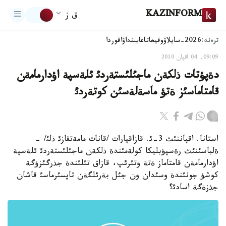
KAZINFORM
ق ز
ترەند:
2026-سايلاۋ
وقيعا
تاعايىنداۋ
اقوردا
09:09, 04 اقپان 2010
دةپؤتات ذلكةن ماجئلئستةردئ ئلةسپة اؤدارمامةن
قامتاماسئز ةتؤ ماسةلةسئن كوتةردئ
استانا. اقپاننئث 3-ئ. قازاقپارات /قانات مامةتقازئ ذلئ/ -
ةلباسئنئث رةسپؤبليكا كولةمئندة ذلكةن ماجئلئستةردئ ئلةسپة
اؤدارمامةن قامتاماز ةتة وتئرئپ، قازاق تئلئندة جذرگئزؤگة
كوشؤ جونئندة وسئدان ون جئل بةرئلگةن تاپسئرماسئ قاشان
جذزةگة اسادئ؟