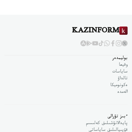
KAZINFORM
بوليمدەر
وقيعا
ساياسات
تالداۋ
ەكونوميكا
الەمدە
ءبىز تۋرالى
پايدالانۋشىلىق كەلىسىم
قۇپىيالىلىق ساياساتى