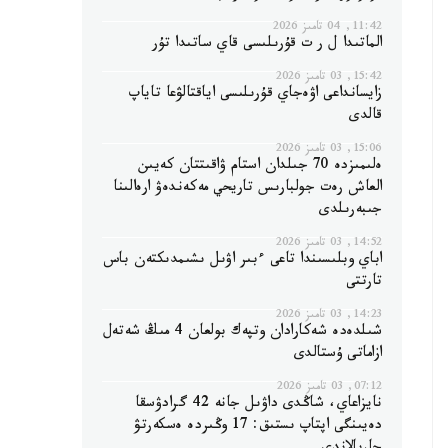
11:42, 04 تامىز 2026
الماتىدا ل ر ت قۇرىلىسى قاي ساتىدا تۇر
15:42, 03 تامىز 2026
زايسانداعى اۋەجاي قۇرىلىسى اياقتالۋعا تاياپ
قالدى
15:06, 03 تامىز 2026
ەلىمىزدە 70 جىلدان استام ۋاقىتتان كەيىن
العاش رەت جولبارىس تاريحي مەكەندەۋ ارەالىنا
جىبەرىلدى
14:52, 03 تامىز 2026
اباي وبلىسىندا تاعى ءبىر اۋىل ىشىمدىكتەن باس
تارتتى
14:23, 03 تامىز 2026
شىلدەدە شەكارادان وتپەك بولعان 4 مىڭ شەتەل
ازاماتى ۇستالدى
07:12, 03 تامىز 2026
نايزاعاي، شاڭدى داۋىل جانە 42 گرادۋسقا
دەيىنگى اپتاپ ىستىق: 17 وڭىردە ەسكەرتۋ