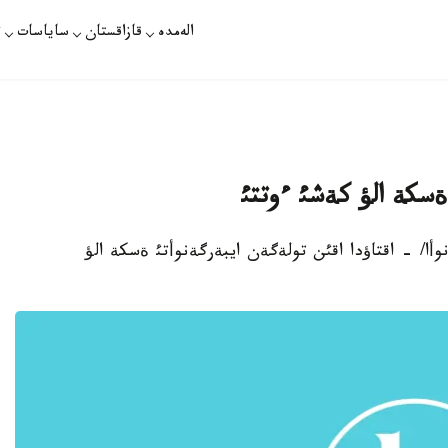
الەمدە
قازاقستان
ساياسات
ت
 ةسكة الؤ كةشئ ءوتتئ
گذل تولةگةنوأا/ - اقتاؤدا اقئن تولةگةن ايبةرگةنوأتئ ةسكة الؤ