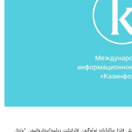
ش قئزئ سالتانات تولةگةن قئزئنئث ذيئمداستئرؤئمةن ءوتتئ.