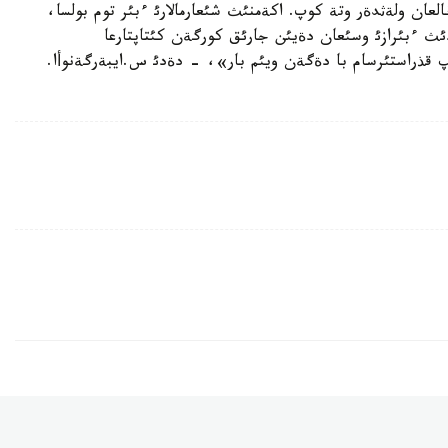
عان ولةثدةر وتة كوپ. اكةمنئث شئعارمالارئ ءبئر توم بولسا،
ردئث ءبئرازئ وسئعان دةيئن جارئق كورگةن كئتاپتارعا
لئپ قذراستئرسام با دةگةن ويئم بار»، - دةدئ س.ايبةرگةنوأا.