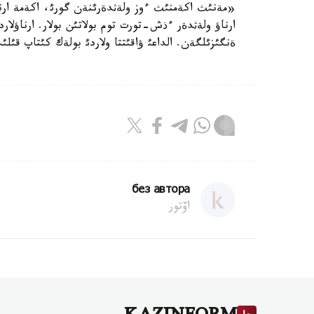
«مةنئث اكةمنئث ءوز ولةثدةرئنةن گورئ، اكةمة ارنال
ارناؤ ولةثدةر ءذش-تورت توم بولاتئن بولار. ارناؤلا
ةنگئزئلگةن. الداعئ ؤاقئتتا ولاردئ بولةك كئتاپ قئ
без автора
اۆتور