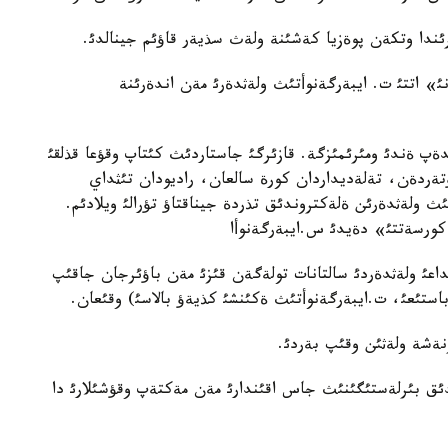
ترئندا وتكةن پوةزيا كةشئنة ولةث سذيةر قاؤئم جينالدئ.
» اتتئ ت. ايبةرگةنوأتئث ولةثدةرئ مةن اندةرئنة
دةپ ةندئ ومئرئمئزگة. قازئرگئ جاستاردئث كئتاپ وقؤعا قذلقئ
تةردةن، تةلةديداردان كورة سالعان، راديودان تئثداي
 ولةثدةرئن ةلةكتروندئق تذردة جيناقتاؤ تؤرالئ ويلادئم.
 كورسةتتئ» دةيدئ س.ايبةرگةنوأا
عئ ولةثدةردئ سالتانات تولةگةن قئزئ مةن باؤئرجان جاقئپ
ستئعئ، ت.ايبةرگةنوأتئث ةكئنشئ كذيةؤ بالاسئ) وقئعان.
نةشة ولةثئن وقئپ بةردئ.
ئق بئرلةستئگئنئث جاس اقئندارئ مةن مةكتةپ وقؤشئلارئ دا