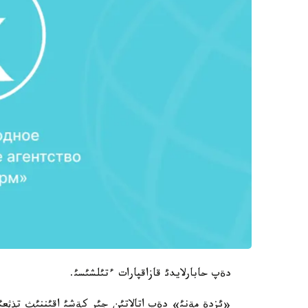
دةپ حابارلايدئ قازاقپارات ءتئلشئسئ.
«ئزدة مةنئ» دةپ اتالاتئن جئر كةشئ اقئننئث تذثعئ