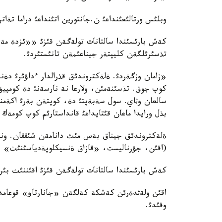
وبلئس ورتالئعئنداعئ ن.جانتورين اتئنداعئ دراما تةا
كةش بارئسئندا سالتانات تولةگةن قئزئ ««ئزدة مةنئ
تذسئرئلگةن كليپتةر جيناعئمةن تانئستئردئ.
«زامان وزگةردئ. ةلةكتروندئق قذرالدار ءداؤئرئ دةن
كوپ جوق. تذسئنةمئن، ولارعا نة نارسةنئ دة كومپيؤ
سالعان وثاي. سول سةبةپتئ دة، كوپتةن بةرئ اكةمنئث
بذل ورايدا ماعان قئتايداعئ قانداستارئم كوپ كومةك
ةلةكتروندئق جيناق بةس مئث دانامةن شئققان. وندا
(اقئن، جؤرناليست، «قازاق ةنسيكلوپةدياسئنئث» با
كةش بارئسئندا سالتانات تولةگةن قئزئ اقئننئث بئر
اقئن ولةثدةرئن كةشكة كةلگةن «جانارتاؤ» قوعامد
وقئدئ.