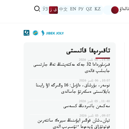
الداۋ
KZ
QZ
РУ
EN
中文
ق ز
ЎЗ
تاقىرىپقا قاتىستى
14:56, 06 تامىز 2026
قىزىلوردادا 32 جەكە مەكتەپتىڭ تەڭ جارتىسى
جابىلىپ قالدى
10:07, 06 تامىز 2026
نوسەر، بۇرشاق، داۋىل: 16 وڭىرگە اۋا رايىنا
بايلانىستى ەسكەرتۋ جاسالدى
11:40, 05 تامىز 2026
سەكسەن باتىردىڭ كىسەسى
09:07, 05 تامىز 2026
تيان-شان قوڭىر ايۋىنىڭ سيرەك ساتتەرىن
فوتوتۇزاق ۆيدەوعا ءتۇسىرىپ الدى