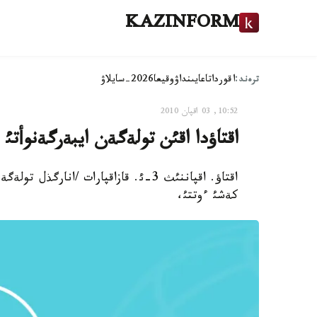
KAZINFORM
ترەند:
اقوردا
تاعايىنداۋ
وقيعا
2026-سايلاۋ
10:52, 03 اقپان 2010
اقتاؤدا اقئن تولةگةن ايبةرگةنوأتئ
اقتاؤ. اقپاننئث 3-ئ. قازاقپارات /انار
كةشئ ءوتتئ،