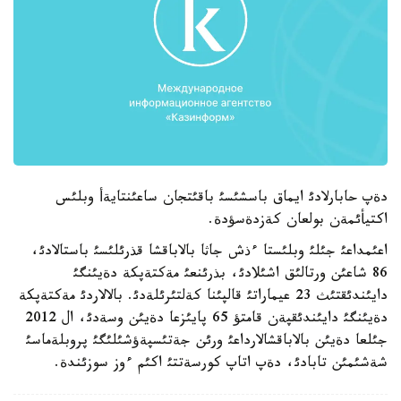
دةپ حابارلادئ ايماق باسشئسئ باقئتجان ساعئنتايةأ وبلئس
اكتيأئمةن بولعان كةزدةسؤدة.
اعئمداعئ جئلئ وبلئستا ءذش جاثا بالاباقشا قذرئلئسئ باستالادئ،
86 شاعئن ورتالئق اشئلادئ، بذرئنعئ مةكتةپكة دةيئنگئ
دايئندئقتئث 23 عيماراتئ قالپئنا كةلتئرئلةدئ. بالالاردئ مةكتةپكة
دةيئنگئ دايئندئقپةن قامتؤ 65 پايئزعا دةيئن وسةدئ، ال 2012
جئلعا دةيئن بالاباقشالارداعئ ورئن جةتئسپةؤشئلئگئ پروبلةماسئ
شةشئمئن تابادئ، دةپ اتاپ كورسةتتئ اكئم ءوز سوزئندة.