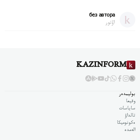
без автора
اۆتور
KAZINFORM
بوليمدەر
وقيعا
ساياسات
تالداۋ
ەكونوميكا
الەمدە