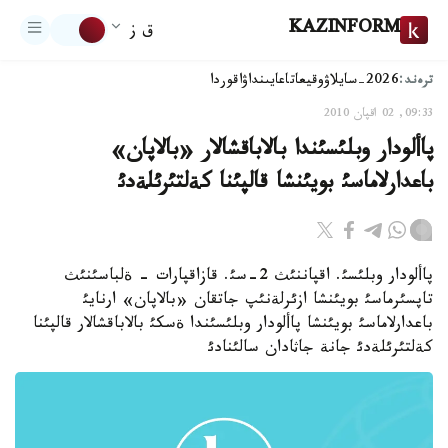
KAZINFORM
ق ز
ترەند:
2026-سايلاۋ
وقيعا
تاعايىنداۋ
اقوردا
09:33, 02 اقپان 2010
پاألودار وبلئسئندا بالاباقشالار «بالاپان»
باعدارلاماسئ بويئنشا قالپئنا كةلتئرئلةدئ
پاألودار وبلئسئ. اقپاننئث 2-سئ. قازاقپارات - ةلباسئنئث
تاپسئرماسئ بويئنشا ازئرلةنئپ جاتقان «بالاپان» ارنايئ
باعدارلاماسئ بويئنشا پاألودار وبلئسئندا ةسكئ بالاباقشالار قالپئنا
كةلتئرئلةدئ جانة جاثادان سالئنادئ