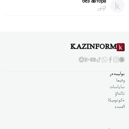
без автора
اۆتور
KAZINFORM
بوليمدەر
وقيعا
ساياسات
تالداۋ
ەكونوميكا
الەمدە