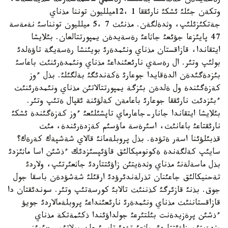
رةسةيدةن كةلةتئنئ بةلگئلئ. رةسمي مالئمةتتةرگة سذيةنسةك،
وتكةن جئلئ ئشكئ نارئققا 1 ،12ميلليون توننا مذناي
جةتكئزئلئپ، وثدةلگةن. مذنئث 7 ،5 ميلليون تونناسئ نةمةسة
47 پايئزعا جؤئعئ جاثاعئ رةسةيدةن يمپورتتالعان. بئلايشا
ايتقاندا، قازاقستان مذناي ونئمدةرئ بويئنشا رةسةيگة تاؤةلدئ
بولئپ وتئر. ال رةسةي نارئعئنداعئ مذناي ونئمدةرئنئث باعاسئ
بئزدةگئدةن الدةقايدا جوعارئ ةكةندئگئ بةلگئلئ. بذل ءوز
كةزةگئندة ول ةلدةن بئزگة يمپورتتالاتئن مذناي ونئمدةرئنئث
ءبئزدئث نارئققا جوعارئ باعامةن كةلؤئنة ئقپال ةتئپ وتئر.
بئلايشا ايتقاندا جانار-جاعارماي تاپشئلئعئ ءوز كةزةگئندة ئشكئ
نارئقتاعئ باعانئث، اسئرةسة ماؤسئم كةزدةرئندة، مئث
قذبئلؤئنا اسةر ةتؤدة. بذل پروبلةمانئ قالاي شةشپةك كةرةك؟
سايئپ كةلگةندة ةكونوميكالئق قاؤئپسئزدئك ءذشئن اسا ماثئزدئ
بذل ماسةلةنئ مذناي وثدةيتئن زاؤئتتاردئ جاثعئرتئپ، ولاردئ
تةحنيكالئق جاعئنان تذرلةندئرؤدئ ارقئلئ شةشؤدةن باسقا جول
جوق. بذنئ قازئرگئ كذننئث تالابئ كورسةتئپ وتئر. سوندئقتان دا
قازاقستاننئث مذناي ونئمدةرئ نارئعئنداعئ پروبلةمالاردئ جويؤ
ءذشئن پرةزيدةنت بئلتئرعئ جولداؤئندا ذكئمةتكة مذناي