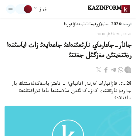
KAZINFORM
ق ز
ترەند:
2026-سايلاۋ
وقيعا
تاعايىنداۋ
اقوردا
18:20, 28 قاڭتار 2010
جانار-جاعارماي نارئعئنداعئ جاعدايدئ زاث اياسئندا
رةتتةيتئن مةزگئل جةتتئ
28-ئ. قازاقپارات /ةرنذر اقانباي/ - ناعئز باسةكةلةستئك بار
جةردة نارئقتئث كةز-كةلگةن سالاسئندا باعا تذراقتئلئعئ
ساقتالادئ