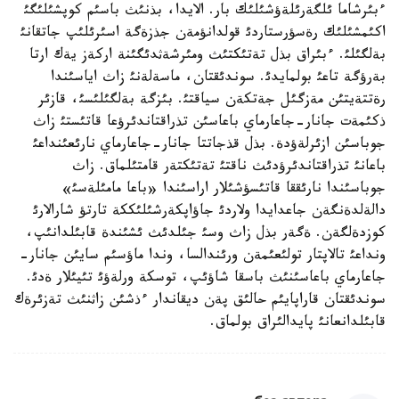
ءبئرشاما ئلگةرئلةؤشئلئك بار. الايدا، بذنئث باسئم كوپشئلئگئ
اكئمشئلئك رةسؤرستاردئ قولدانؤمةن جذزةگة اسئرئلئپ جاتقانئ
بةلگئلئ. ءبئراق بذل تةتئكتئث ومئرشةثدئگئنة اركةز يةك ارتا
بةرؤگة تاعئ بولمايدئ. سوندئقتان، ماسةلةنئ زاث اياسئندا
رةتتةيتئن مةزگئل جةتكةن سياقتئ. بئزگة بةلگئلئسئ، قازئر
ذكئمةت جانار-جاعارماي باعاسئن تذراقتاندئرؤعا قاتئستئ زاث
جوباسئن ازئرلةؤدة. بذل قذجاتتا جانار-جاعارماي نارئعئنداعئ
باعانئ تذراقتاندئرؤدئث ناقتئ تةتئكتةر قامتئلماق. زاث
جوباسئندا نارئققا قاتئسؤشئلار اراسئندا «باعا مامئلةسئ»
دالةلدةنگةن جاعدايدا ولاردئ جاؤاپكةرشئلئككة تارتؤ شارالارئ
كوزدةلگةن. ةگةر بذل زاث وسئ جئلدئث ئشئندة قابئلدانئپ،
ونداعئ تالاپتار تولئعئمةن ورئندالسا، وندا ماؤسئم سايئن جانار-
جاعارماي باعاسئنئث باسقا شاؤئپ، توسكة ورلةؤئ تئيئلار ةدئ.
سوندئقتان قاراپايئم حالئق پةن ديقاندار ءذشئن زاثنئث تةزئرةك
قابئلدانعانئ پايدالئراق بولماق.