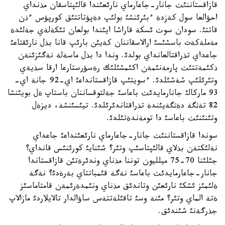
قازاقستاننئث جانار-جاعارماي نارئعئندا قالئپتاسقان مذنداي
احؤالعا سول كةزدة ءبئرئنشئ بولئپ دةپؤتاتتئق كورپؤس ءذن
قاتتئ. سودان سوث ئسكة قاراشا ايئندا بولعان تئكةلةي جةلئدة
مةملةكةت باسشئسئ ارالاسقاننان كةيئن بارئپ قانا بذل نارئقتاعئ
جاعداي تذراقتالعانداي بولدئ. وندا دا بذل ماسةلة نةگئزئنةن
ذكئمةتتئث پارمةنئمةن اكئمشئلئك رةسؤرستارعا ارقا سذيةي
وتئرئلئپ شةشئلدئ. ءسويتئپ قازاقستانداعئ اي-92 جانة اي-
93 ماركالئ جانارمايدئث باعاسئ جةلتوقساننان باستاپ ةل بويئنشا
82 تةثگة دةثگةيئندة تذراقتاندئرئلدئ. تيئسئنشة، ديزةل
وتئنئنئث باعاسئ دا تومةندةتئلدئ.
سوندا قازاقستاننئث جانار-جاعارماي نارئعئنداعئ جاعداي
نةلئكتةن بذلاي قالئپتاسئپ وتئر؟ شئنايئ كورئنئس قانداي؟
جئلئنا 70-75 ميلليون توننا مذناي وندئرةتئن قازاقستاندا
جانار-جاعارمايدئث باعاسئ نةگة قئمباتتاي بةرةدئ؟ نةگة
ةلئمئز ئشكئ نارئعئن وتاندئق مذناي ونئمدةرئمةن قامتاماسئز
ةتة الماي وتئر؟ مئنة وسئ تاقئلةتتةس ساؤالدار تالايلاردئ مازالاپ
جذرگةنئ شئندئق.