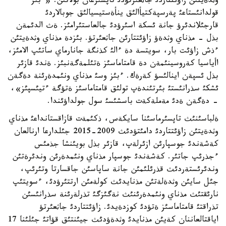
وثدةيتئن زاؤئتتاردئ جاثعئرتؤدئ تاپسئرعان بولاتئن. «ءبئز
قولدانئستاعئ پةرسپةكتيأالئق ينأةستيسيالئق جوبالاردئ
قارجئلاندئرؤ جانة ئسكة اسئرؤدئ جالعاستئرامئز. ةث الدئمةن
بذل - مذناي وثدةؤ زاؤئتتارئن جاثعئرتؤ. بئزدة مذناي وثدةيتئن
ءذش زاؤئت بار، سويتسة دة ءالئ كذنگة جانارماي ساتئپ الامئز،
اأياسيا كةروسينئمةن دة قامتاماسئز ةتئلمةگةنبئز. ةندئ قازئر
بذل ئسپةن اينالئسؤ كةرةك. ءبئز وسئ مذناي ونئمدةرئنة دةگةن
ئشكئ سذرانئستئ بئرتئندةپ تولئق قامتاماسئز ةتؤگة ءتيئسپئز»،
- دةگةن ةدئ مةملةكةت باسشئسئ سول جولداؤئندا.
ةلباسئنئث تاپسئرماسئنا سايكةس، ذكئمةت قازاقستانداعئ مذناي
وثدةيتئن زاؤئتتاردئ دامئتؤدئث 2009-2015 جئلدارعا ارنالعان
كةشةندئ جوسپارئن ازئرلةپ، قازئر بذل بويئنشا جذمئس
ءجذرئپ جاتئر. كةشةندئ جوسپار مذناي ونئمدةرئن وندئرةتئن
وندئرئستةردئث قذرئلئمئن جانة ساپاسئن جاقسارتا وتئرئپ،
جئل سايئن وثدةلةتئن مذنايدئث كولةمئن ارتتئرؤدئ، ءسويتئپ
نارئقتئث مذناي ونئمدةرئنئث نةگئزگئ تذرلةرئنة سذرانئسئن
تذراقتئ قامتاماسئز ةتؤدئ كوزدةيدئ. زاؤئتتاردئ جاثعئرتؤ
اياقتالعاننان كةيئن مذنايدئ وثدةؤدئث جيئنتئق قؤاتئ جئلئنا 17