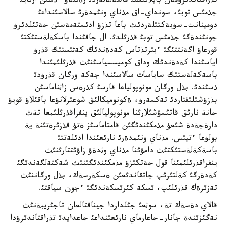
تذراقتاندئرؤمةن بايلانئستئ ماسةلةلةردئ رةتتةؤ ءذشئن ارنايئ
جذمئس توبئ، سونداي-اق مذناي ونئمدةرئ سالاسئنداعئ
دومينانت-سؤبةكتئلةردئث باعا تذزؤ ادئستةمةسئن جةتئلدئرؤ
جونئندةگئ جذمئس توبئ قذرئلدئ. ال جاقئندا باسكةلةستئكتئ
قورعاؤ اگةنتتئگئ ءبئرتذتاس كةدةندئك كةثئستئك قذرؤ
اياسئندا كةدةندئك وداق كوميسسياسئنئث قذرئلئمئندا
باسةكةلةستئك ساياسات سالاسئندا جةكة ورگان قذرؤدئ
ذسئندئ. بذل ورگان مونوپولياعا قارسئ كذرةس زاثناماسئن
بذزؤشئلئقتاردئ تةكسةرؤ، ةكونوميكالئق شوعئرلانؤعا باقئلاؤ قويؤ
جانة نارئق قاتئسؤشئلارئنا مونوپوليالئق ينفراقذرئلئمعا تةث
دارةجةدة شئعؤ مذمكئندئگئن قامتاماسئز ةتؤ قذزئرةتئنة ية
بولؤعا ءتيئس. مذناي ونئمدةرئ نارئعئندا ادئلةتتئ
باسةكةلةستئكتئث دامؤئنا مذناي وثدةؤ زاؤئتتارئنئث
ينفراقذرئلئمئنا قول جةتكئزؤ مذمكئندئگئنئث شةكتةلگةندئگئ
كةدةرگئ كةلتئرئپ جاتقاندئعئن ةسكةرسةك، بذل ورگاننئث
تةزئرةك قذرئلئپ، ئسكة كئرئسكةندئگئ ءجون سياقتئ.
قالاي دةسةك تة، سوثعئ جئلداردا جيناقتالعان تاجئريبةنئث
نةگئزئندة جانار-جاعارماي نارئعئنداعئ جاعدايدئ تذراقتاندئرؤدا