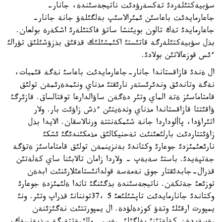
سؤبيةكتئلةردئ تةكسةرؤدئث ناتيجةسئندة، جانار-
جاعارمايدئث باعاسئن ئمئرالاسئپ بةلگئلةؤ جانة جانار-
جاعارمايدئ تةك تالون بويئنشا ساتؤ فاكتئلةرئ اشكةرة بولعان.
بذل سؤبيةكتئلةرگة قاتئستئ اكئمشئلئك قذقئق بذزؤشئلئق تؤرالئ
ءئس قوزعالاتئن بولادئ.
ال ةندئ قازاقستاندا جانار-جاعارمايدئث باعاسئ نةگة قئمبات،
نةگة وتاندئق وندئرئستةر نارئقتئ مذناي ونئمدةرئمةن تولئق
قامتاماسئز ةتة الماي وتئر دةگةن ساؤالدارعا توقتالساق. قازئرگئ
ؤاقئتتا قازاقستاندا مذناي وثدةيتئن ءذش زاؤئت بار. ولار
اتئراؤدا، پاألوداردا جانة شئمكةنتتة ورنالاسقان. الايدا بذل
زاؤئتتاردئث بارلئعئنئث تةحنيكالئق مذمكئندئگئ ئشكئ
نارئعئمئزدئ جوعارئ وكتاندئ بةنزينمةن تولئق قامتاماسئز ةتؤگة
جةتپةيدئ. باستئ سةبةپ - ولاردا زامان تالابئنا ساي كةلةتئن
قذرال-جابدئقتار جوق نةمةسة قولدانئستاعئلارئنئث ابدةن
توزئعئ جةتكةن. ناتيجةسئندة بذگئنگئ تاثدا ةلئمئزدة جوعارئ
وكتاندئ جانارمايدئث تاپشئلئعئ 5 ،37توننانئ قذراپ وتئر. ونئ
يمپورت ارقئلئ وتةؤ كوزدةلؤدة. ال يمپورتتئث نةگئزئنةن