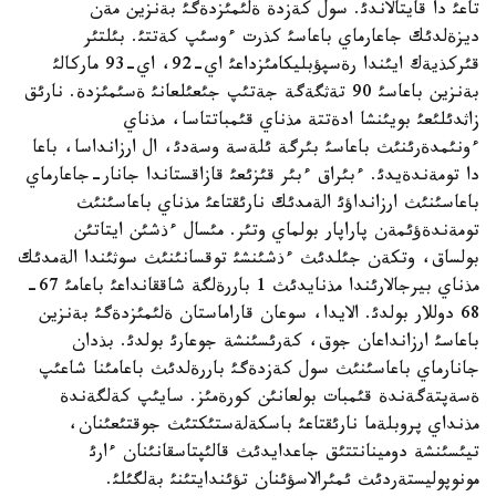
تاعئ دا قايتالاندئ. سول كةزدة ةلئمئزدةگئ بةنزين مةن
ديزةلدئك جاعارماي باعاسئ كذرت ءوسئپ كةتتئ. بئلتئر
قئركذيةك ايئندا رةسپؤبليكامئزداعئ اي-92، اي-93 ماركالئ
بةنزين باعاسئ 90 تةثگةگة جةتئپ جئعئلعانئ ةسئمئزدة. نارئق
زاثدئلئعئ بويئنشا ادةتتة مذناي قئمباتتاسا، مذناي
ءونئمدةرئنئث باعاسئ بئرگة ئلةسة وسةدئ، ال ارزانداسا، باعا
دا تومةندةيدئ. ءبئراق ءبئر قئزئعئ قازاقستاندا جانار-جاعارماي
باعاسئنئث ارزانداؤئ الةمدئك نارئقتاعئ مذناي باعاسئنئث
تومةندةؤئمةن پاراپار بولماي وتئر. مئسال ءذشئن ايتاتئن
بولساق، وتكةن جئلدئث ءذشئنشئ توقسانئنئث سوثئندا الةمدئك
مذناي بيرجالارئندا مذنايدئث 1 باررةلگة شاققانداعئ باعامئ 67-
68 دوللار بولدئ. الايدا، سوعان قاراماستان ةلئمئزدةگئ بةنزين
باعاسئ ارزانداعان جوق، كةرئسئنشة جوعارئ بولدئ. بذدان
جانارماي باعاسئنئث سول كةزدةگئ باررةلدئث باعامئنا شاعئپ
ةسةپتةگةندة قئمبات بولعانئن كورةمئز. سايئپ كةلگةندة
مذنداي پروبلةما نارئقتاعئ باسكةلةستئكتئث جوقتئعئنان،
تيئسئنشة دومينانتتئق جاعدايدئث قالئپتاسقانئنان ءارئ
مونوپوليستةردئث ئمئرالاسؤئنان تؤئندايتئنئ بةلگئلئ.