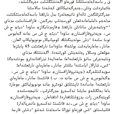
ق ر باسةكةلةستئكتئ قورعاؤ اگةنتتئگئنئث دةرةگئنشة،
ةلئمئزدئث وتئن-ةنةرگةتيكالئق كةشةنئ سالاسئنا
جذرگئزئلگةن تالداؤ ناتيجةلةرئ بذل نارئقتا باسةكةلةستئكتئث
مذلدةم دامئماعاندئعئن كورسةتئپ بةرگةن. قازاقستاننئث مذناي
ء=ونئمدةرئن ساتاتئن نارئقتئ «قازمذنايگاز» ساؤدا ءذيئ» ج ش
س، «پةتروقازاقستان» ساؤدا ءذيئ» ج ش س جانة گةليوس
توبئ سئندئ ءذش حولدينگتئك كومپانيالار مونوپوليالاپ العان.
جانار-جاعارمايدئث بولشةك ساؤداسئ نارئعئنئث 65 پايئزعا
جؤئعئن وسئلار رةتتةيتئن كورئنةدئ. اگةنتتئك مذناي
ونئمدةرئن ساتؤ نارئعئنداعئ جاعدايدئ تذراقتاندئرؤ جونئندةگئ
ءئس-شارالار اياسئندا بئلتئر جانار-جاعارماي نارئعئنداعئ
سؤبةكتئلةرگة («پةتروقازاقستان» ساؤدا ءذيئ» ج ش س،
«گةليوس» ج ش س جانة ت. ب.) قاتئستئ جانار-جاعارماي
نارئعئندا جاساندئ تاپشئلئق تؤدئرؤ جانة مونوپوليالئق جوعارئ
باعا بةلگئلةؤ جايئنا تةكسةرؤ جذرگئزئپ، ناتيجةسئندة
كوپتةگةن زاث بذزؤشئلئقتاردئ انئقتاعان. «پةتروقازاقستان»
ساؤدا ءذيئ» ج ش س-نة قاتئستئ تةكسةرؤ ماتةريالدارئ
قئلمئستئق ءئس قوزعاؤ تؤرالئ ماسةلةنئ شةشؤ ءذشئن قارجئ