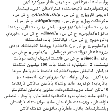
پوليسياسئنا بةرئلگةن. سونئمةن قاتار جذرگئزئلگةن
زةرتتةؤلةردئث ناتيجةسئندة ئمئرالاسقان ءئس-قيمئلدار
(«رؤس قازويل» ج ش س،
«AlexNill-Oil»
ج ش س،
«كونتاكت ويل» ج ش س،
«MigaGroup»
ج ش س)،
بةنزيندئ ساتؤعا شةكتةؤ قويؤ، ياعني بةنزيندئ تالون بويئنشا
ساتؤ («گةليوس» ج ش س،
«Sinooil»
ج ش س، «تورعاي
پةترولةؤم» ج ش س)، قياناتشئل باسةكةلةستئك
(«گةليوس» ج ش س) فاكتئلةرئ بويئنشا اكئمشئلئك قذقئق
بذزؤشئلئقتار تؤرالئ ئستةر قوزعالعان. «گةليوس» ج ش س
جانة «Sinooil» ج ش س قاتئستئ ايئپپذلداردئث سوماسئ
تيئسئنشة 2 ،1ميلليارد تةثگةنئ جانة 100 ميلليون تةثگةنئ
قذراعان. اتالمئش سؤبيةكتئلةرگة قاتئستئ ماتةريالدار سوتقا
بةرئلگةن. بذدان بولةك، تةكسةرؤلةردئث ناتيجةسئندة
جانارمايدئ كوتةرمة جانة بولشةك باعامةن ساتاتئن نارئقتاعئ
40-تان استام سؤبيةكتئلةردئث بةنزين باعاسئن نةگئزسئز
بةكئتؤ جانة ذستاپ تذرؤ فاكتئلةرئ انئقتالعان. پاألودار، شئعئس
قازاقستان، وثتذستئك قازاقستان جانة سولتذستئك قازاقستان
وبلئستارئنداعئ جانار-جاعارماي ساتؤمةن شذعئلداناتئن