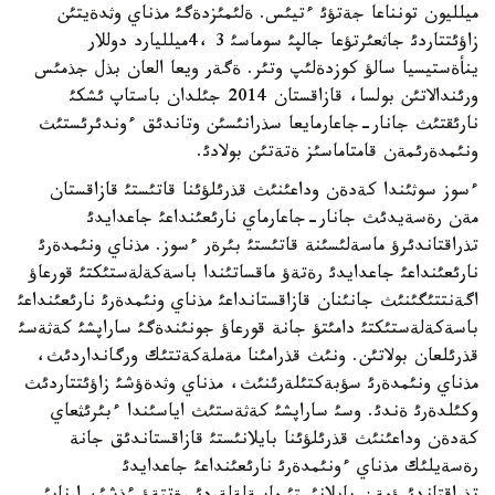
ميلليون تونناعا جةتؤئ ءتيئس. ةلئمئزدةگئ مذناي وثدةيتئن
زاؤئتتاردئ جاثعئرتؤعا جالپئ سوماسئ 3 ،4ميلليارد دوللار
ينأةستيسيا سالؤ كوزدةلئپ وتئر. ةگةر ويعا العان بذل جذمئس
ورئندالاتئن بولسا، قازاقستان 2014 جئلدان باستاپ ئشكئ
نارئقتئث جانار-جاعارمايعا سذرانئسئن وتاندئق ءوندئرئستئث
ونئمدةرئمةن قامتاماسئز ةتةتئن بولادئ.
ءسوز سوثئندا كةدةن وداعئنئث قذرئلؤئنا قاتئستئ قازاقستان
مةن رةسةيدئث جانار-جاعارماي نارئعئنداعئ جاعدايدئ
تذراقتاندئرؤ ماسةلئسئنة قاتئستئ بئرةر ءسوز. مذناي ونئمدةرئ
نارئعئنداعئ جاعدايدئ رةتةؤ ماقساتئندا باسةكةلةستئكتئ قورعاؤ
اگةنتتئگئنئث جانئنان قازاقستانداعئ مذناي ونئمدةرئ نارئعئنداعئ
باسةكةلةستئكتئ دامئتؤ جانة قورعاؤ جونئندةگئ ساراپشئ كةثةسئ
قذرئلعان بولاتئن. ونئث قذرامئنا مةملةكةتتئك ورگانداردئث،
مذناي ونئمدةرئ سؤبةكتئلةرئنئث، مذناي وثدةؤشئ زاؤئتتاردئث
وكئلدةرئ ةندئ. وسئ ساراپشئ كةثةستئث اياسئندا ءبئرئثعاي
كةدةن وداعئنئث قذرئلؤئنا بايلانئستئ قازاقستاندئق جانة
رةسةيلئك مذناي ءونئمدةرئ نارئعئنداعئ جاعدايدئ