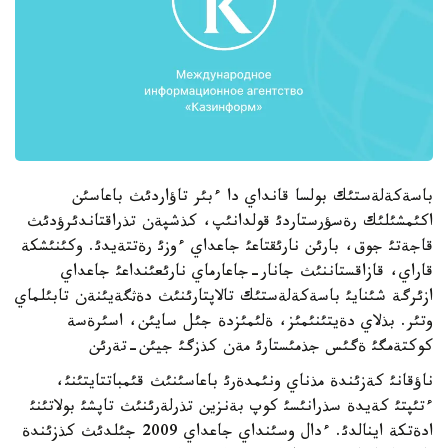
باسةكةلةستئك بولسا قانداي دا ءبئر تاؤاردئث باعاسئن
اكئمشئلئك رةسؤرستاردئ قولدانئپ، كذشپةن تذراقتاندئرؤدئث
قاجةتئ جوق، بارئن نارئقتاعئ جاعداي ءوزئ رةتتةيدئ. وكئنئشكة
قاراي، قازاقستاننئث جانار-جاعارماي نارئعئنداعئ جاعداي
ازئرگة شئنايئ باسةكةلةستئك تالاپتارئنئث دةثگةيئنةن تابئلماي
وتئر. بذلاي دةيتئنئمئز، ةلئمئزدة جئل سايئن، اسئرةسة
كوكتةمگئ ةگئس جذمئستارئ مةن كذزگئ جيئن-تةرئن
ناؤقانئ كةزئندة مذناي ونئمدةرئ باعاسئنئث قئمباتتايتئنئ،
ءتئپتئ كةيدة سذرانئسئ كوپ بةنزين تذرلةرئنئث تاپشئ بولاتئنئ
ادةتكة اينالدئ. ءدال وسئنداي جاعداي 2009 جئلدئث كذزئندة